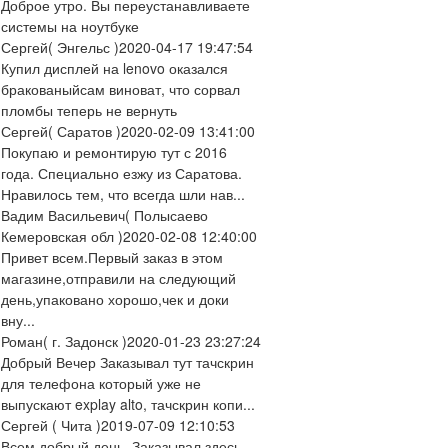
Доброе утро. Вы переустанавливаете
системы на ноутбуке
Сергей
( Энгельс )
2020-04-17 19:47:54
Купил дисплей на lenovo оказался
бракованыйсам виноват, что сорвал
пломбы теперь не вернуть
Сергей
( Саратов )
2020-02-09 13:41:00
Покупаю и ремонтирую тут с 2016
года. Специально езжу из Саратова.
Нравилось тем, что всегда шли нав...
Вадим Васильевич
( Полысаево
Кемеровская обл )
2020-02-08 12:40:00
Привет всем.Первый заказ в этом
магазине,отправили на следующий
день,упаковано хорошо,чек и доки
вну...
Роман
( г. Задонск )
2020-01-23 23:27:24
Добрый Вечер Заказывал тут тачскрин
для телефона который уже не
выпускают explay alto, тачскрин копи...
Сергей
( Чита )
2019-07-09 12:10:53
Всем добрый день. Заказывал здесь