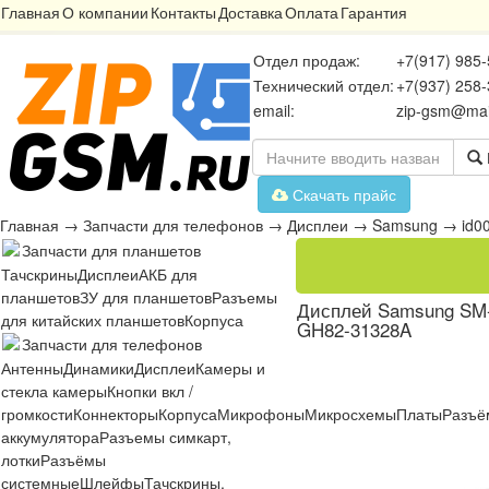
Главная
О компании
Контакты
Доставка
Оплата
Гарантия
Отдел продаж:
+7(917) 985-
Технический отдел:
+7(937) 258-
email:
zip-gsm@mai
Скачать прайс
Главная
→
Запчасти для телефонов
→
Дисплеи
→
Samsung
→
id0
Запчасти для планшетов
Тачскрины
Дисплеи
АКБ для
планшетов
ЗУ для планшетов
Разъемы
Дисплей Samsung SM-G
для китайских планшетов
Корпуса
GH82-31328A
Запчасти для телефонов
Антенны
Динамики
Дисплеи
Камеры и
стекла камеры
Кнопки вкл /
громкости
Коннекторы
Корпуса
Микрофоны
Микросхемы
Платы
Разъё
аккумулятора
Разъемы симкарт,
лотки
Разъёмы
системные
Шлейфы
Тачскрины,