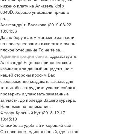
нижнию плату на Алкатель idol x
6043D. Хорошо упаковали пришла
па...
Александр
( г. Балаково )
2019-03-22
13:04:36
Давно беру в этом магазине запчасти,
но последнееврнмя к клиентам очень
плохое отношение То не те за...
Администрация сайта:
Здравствуйте,
Александр! Еще раз приносим свои
извинения за данный инцидент, но с
нашей стороны просим Вас
своевременно создавать заказы, для
того чтобы сотрудники успели собрать,
проверить и упаковать заказанные
запчасти, до приезда Вашего курьера.
Надеемся на понимание.
Федор
( Красный Кут )
2018-12-17
13:45:19
Спасибо за удобный и хороший сайт
Он наверное -единственный, где вс так