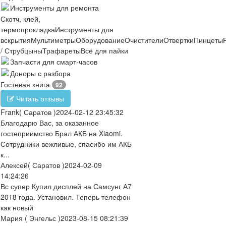
Инструменты для ремонта
Скотч, клей,
термопрокладка
Инструменты для
вскрытия
Мультиметры
Оборудование
Очистители
Отвертки
Пинцеты
/ Струбцыны
Трафареты
Всё для пайки
Запчасти для смарт-часов
Доноры с разбора
Гостевая книга
92
Читать отзывы
Frank
( Саратов )
2024-02-12 23:45:32
Благодарю Вас, за оказанное
гостеприимство Брал АКБ на Xiaomi.
Сотрудники вежливые, спасибо им АКБ
к...
Алексей
( Саратов )
2024-02-09
14:24:26
Вс супер Купил дисплей на Самсунг А7
2018 года. Установил. Теперь телефон
как новый
Мария
( Энгельс )
2023-08-15 08:21:39