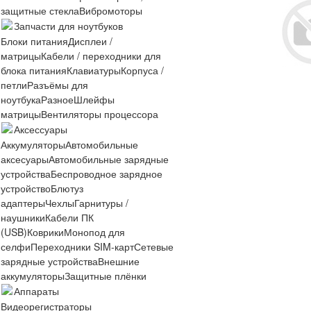
защитные стекла
Вибромоторы
Запчасти для ноутбуков
Блоки питания
Дисплеи /
матрицы
Кабели / переходники для
блока питания
Клавиатуры
Корпуса /
петли
Разъёмы для
ноутбука
Разное
Шлейфы
матрицы
Вентиляторы процессора
Аксессуары
Аккумуляторы
Автомобильные
аксесуары
Автомобильные зарядные
устройства
Беспроводное зарядное
устройство
Блютуз
адаптеры
Чехлы
Гарнитуры /
наушники
Кабели ПК
(USB)
Коврики
Монопод для
селфи
Переходники SIM-карт
Сетевые
зарядные устройства
Внешние
аккумуляторы
Защитные плёнки
Аппараты
Видеорегистраторы