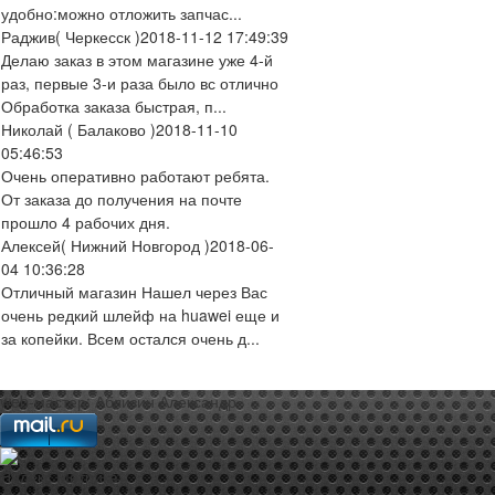
удобно:можно отложить запчас...
Раджив
( Черкесск )
2018-11-12 17:49:39
Делаю заказ в этом магазине уже 4-й
раз, первые 3-и раза было вс отлично
Обработка заказа быстрая, п...
Николай
( Балаково )
2018-11-10
05:46:53
Очень оперативно работают ребята.
От заказа до получения на почте
прошло 4 рабочих дня.
Алексей
( Нижний Новгород )
2018-06-
04 10:36:28
Отличный магазин Нашел через Вас
очень редкий шлейф на huawei еще и
за копейки. Всем остался очень д...
web-мастер:
Аблизин Александр