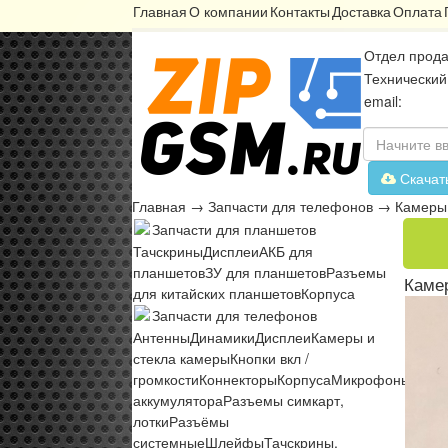
Главная
О компании
Контакты
Доставка
Оплата
Отдел прода
Технический
email:
Скачат
Главная
→
Запчасти для телефонов
→
Камеры 
Запчасти для планшетов
Тачскрины
Дисплеи
АКБ для
планшетов
ЗУ для планшетов
Разъемы
Камер
для китайских планшетов
Корпуса
Запчасти для телефонов
Антенны
Динамики
Дисплеи
Камеры и
стекла камеры
Кнопки вкл /
громкости
Коннекторы
Корпуса
Микрофоны
Микр
аккумулятора
Разъемы симкарт,
лотки
Разъёмы
системные
Шлейфы
Тачскрины,