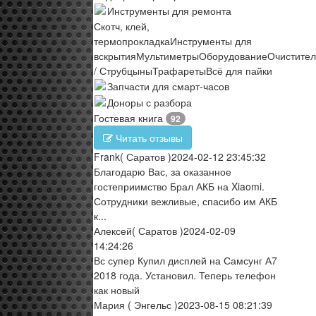
Инструменты для ремонта
Скотч, клей,
термопрокладка
Инструменты для
вскрытия
Мультиметры
Оборудование
Очистите
/ Струбцыны
Трафареты
Всё для пайки
Запчасти для смарт-часов
Доноры с разбора
Гостевая книга
92
Читать отзывы
Frank
( Саратов )
2024-02-12 23:45:32
Благодарю Вас, за оказанное
гостеприимство Брал АКБ на Xiaomi.
Сотрудники вежливые, спасибо им АКБ
к...
Алексей
( Саратов )
2024-02-09
14:24:26
Вс супер Купил дисплей на Самсунг А7
2018 года. Установил. Теперь телефон
как новый
Мария
( Энгельс )
2023-08-15 08:21:39