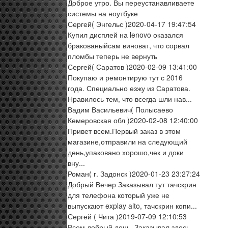
Доброе утро. Вы переустанавливаете
системы на ноутбуке
Сергей
( Энгельс )
2020-04-17 19:47:54
Купил дисплей на lenovo оказался
бракованыйсам виноват, что сорвал
пломбы теперь не вернуть
Сергей
( Саратов )
2020-02-09 13:41:00
Покупаю и ремонтирую тут с 2016
года. Специально езжу из Саратова.
Нравилось тем, что всегда шли нав...
Вадим Васильевич
( Полысаево
Кемеровская обл )
2020-02-08 12:40:00
Привет всем.Первый заказ в этом
магазине,отправили на следующий
день,упаковано хорошо,чек и доки
вну...
Роман
( г. Задонск )
2020-01-23 23:27:24
Добрый Вечер Заказывал тут тачскрин
для телефона который уже не
выпускают explay alto, тачскрин копи...
Сергей
( Чита )
2019-07-09 12:10:53
Всем добрый день. Заказывал здесь