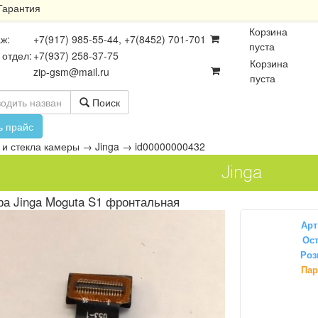
Гарантия
Корзина
ж:
+7(917) 985-55-44, +7(8452) 701-701
пуста
 отдел:
+7(937) 258-37-75
Корзина
zip-gsm@mail.ru
пуста
Поиск
ь прайс
и стекла камеры
→
Jinga
→
id00000000432
Jinga
а Jinga Moguta S1 фронтальная
Арт
Ост
Роз
осхемы
Платы
Разъёмы
Пар