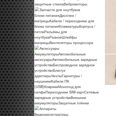
защитные стекла
Вибромоторы
Запчасти для ноутбуков
Блоки питания
Дисплеи /
матрицы
Кабели / переходники для
блока питания
Клавиатуры
Корпуса /
петли
Разъёмы для
ноутбука
Разное
Шлейфы
матрицы
Вентиляторы процессора
Аксессуары
Аккумуляторы
Автомобильные
аксесуары
Автомобильные зарядные
устройства
Беспроводное зарядное
устройство
Блютуз
адаптеры
Чехлы
Гарнитуры /
наушники
Кабели ПК
(USB)
Коврики
Монопод для
селфи
Переходники SIM-карт
Сетевые
зарядные устройства
Внешние
аккумуляторы
Защитные плёнки
Аппараты
Видеорегистраторы