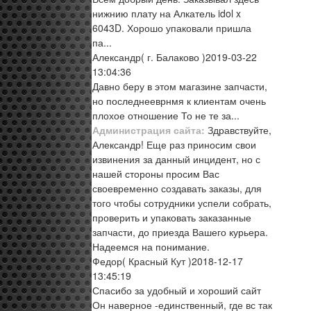
нижнию плату на Алкатель idol x
6043D. Хорошо упаковали пришла
па...
Александр
( г. Балаково )
2019-03-22
13:04:36
Давно беру в этом магазине запчасти,
но последнееврнмя к клиентам очень
плохое отношение То не те за...
Администрация сайта:
Здравствуйте,
Александр! Еще раз приносим свои
извинения за данный инцидент, но с
нашей стороны просим Вас
своевременно создавать заказы, для
того чтобы сотрудники успели собрать,
проверить и упаковать заказанные
запчасти, до приезда Вашего курьера.
Надеемся на понимание.
Федор
( Красный Кут )
2018-12-17
13:45:19
Спасибо за удобный и хороший сайт
Он наверное -единственный, где вс так