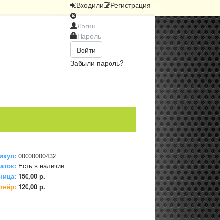
Вход
или
Регистрация
Войти
Забыли пароль?
икул:
00000000432
аток:
Есть в наличии
ница:
150,00 р.
тнёр:
120,00 р.