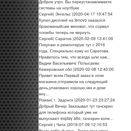
Доброе утро. Вы переустанавливаете
системы на ноутбуке
Сергей
( Энгельс )
2020-04-17 19:47:54
Купил дисплей на lenovo оказался
бракованыйсам виноват, что сорвал
пломбы теперь не вернуть
Сергей
( Саратов )
2020-02-09 13:41:00
Покупаю и ремонтирую тут с 2016
года. Специально езжу из Саратова.
Нравилось тем, что всегда шли нав...
Вадим Васильевич
( Полысаево
Кемеровская обл )
2020-02-08 12:40:00
Привет всем.Первый заказ в этом
магазине,отправили на следующий
день,упаковано хорошо,чек и доки
вну...
Роман
( г. Задонск )
2020-01-23 23:27:24
Добрый Вечер Заказывал тут тачскрин
для телефона который уже не
выпускают explay alto, тачскрин копи...
Сергей
( Чита )
2019-07-09 12:10:53
Всем добрый день. Заказывал здесь