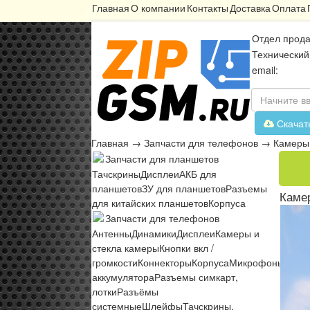
Главная
О компании
Контакты
Доставка
Оплата
Отдел прода
Технический
email:
Скачат
Главная
→
Запчасти для телефонов
→
Камеры 
Запчасти для планшетов
Тачскрины
Дисплеи
АКБ для
планшетов
ЗУ для планшетов
Разъемы
Каме
для китайских планшетов
Корпуса
Запчасти для телефонов
Антенны
Динамики
Дисплеи
Камеры и
стекла камеры
Кнопки вкл /
громкости
Коннекторы
Корпуса
Микрофоны
Микр
аккумулятора
Разъемы симкарт,
лотки
Разъёмы
системные
Шлейфы
Тачскрины,