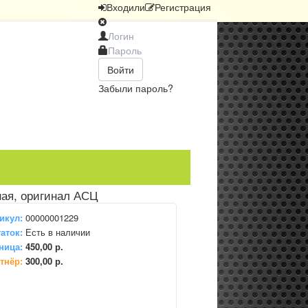
Вход
или
Регистрация
Войти
Забыли пароль?
ная, оригинал АСЦ
икул:
00000001229
аток:
Есть в наличии
ница:
450,00 р.
тнёр:
300,00 р.