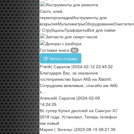
Инструменты для ремонта
Скотч, клей,
термопрокладка
Инструменты для
вскрытия
Мультиметры
Оборудование
Очистите
/ Струбцыны
Трафареты
Всё для пайки
Запчасти для смарт-часов
Доноры с разбора
Гостевая книга
92
Читать отзывы
Frank
( Саратов )
2024-02-12 23:45:32
Благодарю Вас, за оказанное
гостеприимство Брал АКБ на Xiaomi.
Сотрудники вежливые, спасибо им АКБ
к...
Алексей
( Саратов )
2024-02-09
14:24:26
Вс супер Купил дисплей на Самсунг А7
2018 года. Установил. Теперь телефон
как новый
Мария
( Энгельс )
2023-08-15 08:21:39