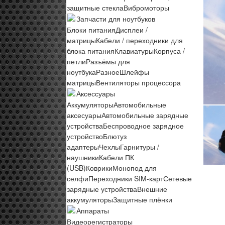
защитные стекла
Вибромоторы
Запчасти для ноутбуков
Блоки питания
Дисплеи /
матрицы
Кабели / переходники для
блока питания
Клавиатуры
Корпуса /
петли
Разъёмы для
ноутбука
Разное
Шлейфы
матрицы
Вентиляторы процессора
Аксессуары
Аккумуляторы
Автомобильные
аксесуары
Автомобильные зарядные
устройства
Беспроводное зарядное
устройство
Блютуз
адаптеры
Чехлы
Гарнитуры /
наушники
Кабели ПК
(USB)
Коврики
Монопод для
селфи
Переходники SIM-карт
Сетевые
зарядные устройства
Внешние
аккумуляторы
Защитные плёнки
Аппараты
Видеорегистраторы