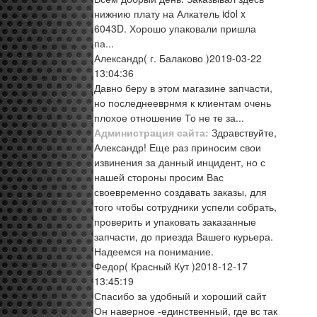
нижнию плату на Алкатель idol x
6043D. Хорошо упаковали пришла
па...
Александр
( г. Балаково )
2019-03-22
13:04:36
Давно беру в этом магазине запчасти,
но последнееврнмя к клиентам очень
плохое отношение То не те за...
Администрация сайта:
Здравствуйте,
Александр! Еще раз приносим свои
извинения за данный инцидент, но с
нашей стороны просим Вас
своевременно создавать заказы, для
того чтобы сотрудники успели собрать,
проверить и упаковать заказанные
запчасти, до приезда Вашего курьера.
Надеемся на понимание.
Федор
( Красный Кут )
2018-12-17
13:45:19
Спасибо за удобный и хороший сайт
Он наверное -единственный, где вс так