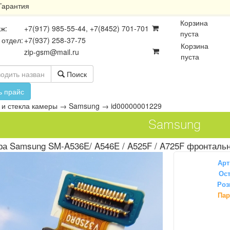
Гарантия
Корзина
ж:
+7(917) 985-55-44, +7(8452) 701-701
пуста
 отдел:
+7(937) 258-37-75
Корзина
zip-gsm@mail.ru
пуста
Поиск
ь прайс
и стекла камеры
→
Samsung
→
id00000001229
Samsung
ра Samsung SM-A536E/ A546E / A525F / A725F фронталь
Арт
Ост
Роз
осхемы
Платы
Разъёмы
Пар