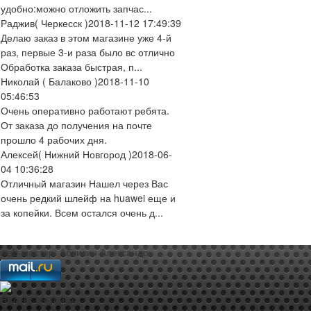
удобно:можно отложить запчас...
Раджив
( Черкесск )
2018-11-12 17:49:39
Делаю заказ в этом магазине уже 4-й
раз, первые 3-и раза было вс отлично
Обработка заказа быстрая, п...
Николай
( Балаково )
2018-11-10
05:46:53
Очень оперативно работают ребята.
От заказа до получения на почте
прошло 4 рабочих дня.
Алексей
( Нижний Новгород )
2018-06-
04 10:36:28
Отличный магазин Нашел через Вас
очень редкий шлейф на huawei еще и
за копейки. Всем остался очень д...
web-мастер:
Аблизин Александр