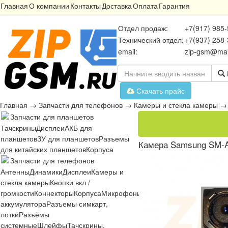
Главная
О компании
Контакты
Доставка
Оплата
Гарантия
Отдел продаж:
+7(917) 985-
Технический отдел:
+7(937) 258-
email:
zip-gsm@mai
Скачать прайс
Главная
→
Запчасти для телефонов
→
Камеры и стекла камеры
Запчасти для планшетов
Тачскрины
Дисплеи
АКБ для
планшетов
ЗУ для планшетов
Разъемы
Камера Samsung SM-A
для китайских планшетов
Корпуса
Запчасти для телефонов
Антенны
Динамики
Дисплеи
Камеры и
стекла камеры
Кнопки вкл /
громкости
Коннекторы
Корпуса
Микрофоны
Микросхемы
Платы
Разъё
аккумулятора
Разъемы симкарт,
лотки
Разъёмы
системные
Шлейфы
Тачскрины,