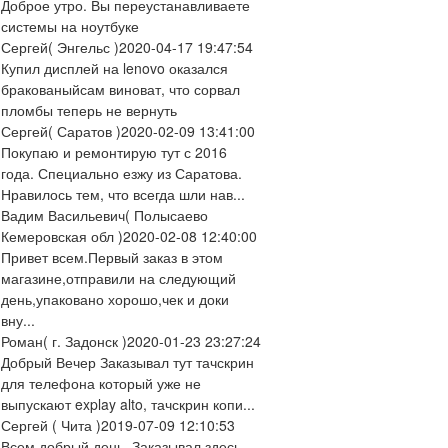
Доброе утро. Вы переустанавливаете
системы на ноутбуке
Сергей
( Энгельс )
2020-04-17 19:47:54
Купил дисплей на lenovo оказался
бракованыйсам виноват, что сорвал
пломбы теперь не вернуть
Сергей
( Саратов )
2020-02-09 13:41:00
Покупаю и ремонтирую тут с 2016
года. Специально езжу из Саратова.
Нравилось тем, что всегда шли нав...
Вадим Васильевич
( Полысаево
Кемеровская обл )
2020-02-08 12:40:00
Привет всем.Первый заказ в этом
магазине,отправили на следующий
день,упаковано хорошо,чек и доки
вну...
Роман
( г. Задонск )
2020-01-23 23:27:24
Добрый Вечер Заказывал тут тачскрин
для телефона который уже не
выпускают explay alto, тачскрин копи...
Сергей
( Чита )
2019-07-09 12:10:53
Всем добрый день. Заказывал здесь