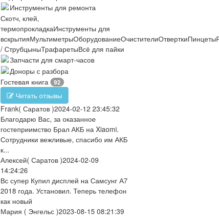
Инструменты для ремонта
Скотч, клей,
термопрокладка
Инструменты для
вскрытия
Мультиметры
Оборудование
Очистители
Отвертки
Пинцеты
/ Струбцыны
Трафареты
Всё для пайки
Запчасти для смарт-часов
Доноры с разбора
Гостевая книга
92
Читать отзывы
Frank
( Саратов )
2024-02-12 23:45:32
Благодарю Вас, за оказанное
гостеприимство Брал АКБ на Xiaomi.
Сотрудники вежливые, спасибо им АКБ
к...
Алексей
( Саратов )
2024-02-09
14:24:26
Вс супер Купил дисплей на Самсунг А7
2018 года. Установил. Теперь телефон
как новый
Мария
( Энгельс )
2023-08-15 08:21:39