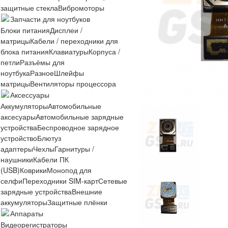
защитные стекла
Вибромоторы
Запчасти для ноутбуков
Блоки питания
Дисплеи /
матрицы
Кабели / переходники для
блока питания
Клавиатуры
Корпуса /
петли
Разъёмы для
ноутбука
Разное
Шлейфы
матрицы
Вентиляторы процессора
Аксессуары
Аккумуляторы
Автомобильные
аксесуары
Автомобильные зарядные
устройства
Беспроводное зарядное
устройство
Блютуз
адаптеры
Чехлы
Гарнитуры /
наушники
Кабели ПК
(USB)
Коврики
Монопод для
селфи
Переходники SIM-карт
Сетевые
зарядные устройства
Внешние
аккумуляторы
Защитные плёнки
Аппараты
Видеорегистраторы