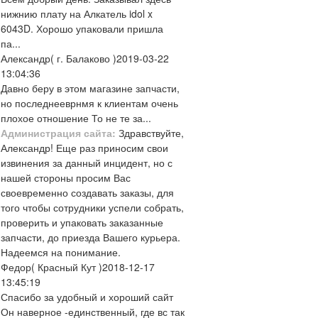
нижнию плату на Алкатель idol x
6043D. Хорошо упаковали пришла
па...
Александр
( г. Балаково )
2019-03-22
13:04:36
Давно беру в этом магазине запчасти,
но последнееврнмя к клиентам очень
плохое отношение То не те за...
Администрация сайта:
Здравствуйте,
Александр! Еще раз приносим свои
извинения за данный инцидент, но с
нашей стороны просим Вас
своевременно создавать заказы, для
того чтобы сотрудники успели собрать,
проверить и упаковать заказанные
запчасти, до приезда Вашего курьера.
Надеемся на понимание.
Федор
( Красный Кут )
2018-12-17
13:45:19
Спасибо за удобный и хороший сайт
Он наверное -единственный, где вс так