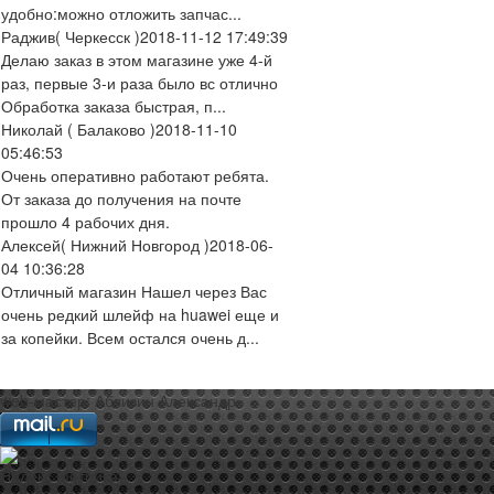
удобно:можно отложить запчас...
Раджив
( Черкесск )
2018-11-12 17:49:39
Делаю заказ в этом магазине уже 4-й
раз, первые 3-и раза было вс отлично
Обработка заказа быстрая, п...
Николай
( Балаково )
2018-11-10
05:46:53
Очень оперативно работают ребята.
От заказа до получения на почте
прошло 4 рабочих дня.
Алексей
( Нижний Новгород )
2018-06-
04 10:36:28
Отличный магазин Нашел через Вас
очень редкий шлейф на huawei еще и
за копейки. Всем остался очень д...
web-мастер:
Аблизин Александр