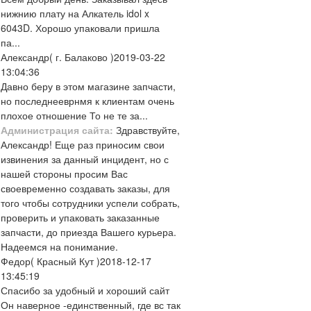
нижнию плату на Алкатель idol x
6043D. Хорошо упаковали пришла
па...
Александр
( г. Балаково )
2019-03-22
13:04:36
Давно беру в этом магазине запчасти,
но последнееврнмя к клиентам очень
плохое отношение То не те за...
Администрация сайта:
Здравствуйте,
Александр! Еще раз приносим свои
извинения за данный инцидент, но с
нашей стороны просим Вас
своевременно создавать заказы, для
того чтобы сотрудники успели собрать,
проверить и упаковать заказанные
запчасти, до приезда Вашего курьера.
Надеемся на понимание.
Федор
( Красный Кут )
2018-12-17
13:45:19
Спасибо за удобный и хороший сайт
Он наверное -единственный, где вс так