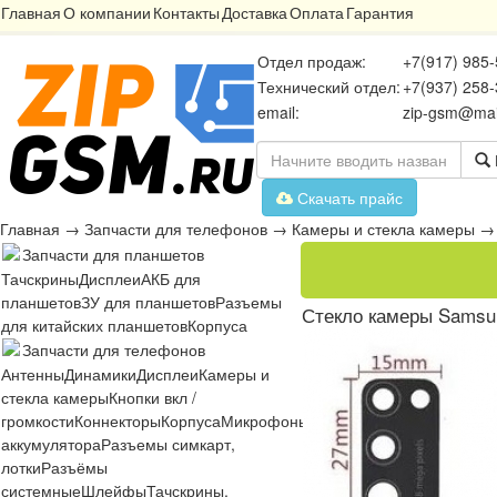
Главная
О компании
Контакты
Доставка
Оплата
Гарантия
Отдел продаж:
+7(917) 985-
Технический отдел:
+7(937) 258-
email:
zip-gsm@mai
Скачать прайс
Главная
→
Запчасти для телефонов
→
Камеры и стекла камеры
Запчасти для планшетов
Тачскрины
Дисплеи
АКБ для
планшетов
ЗУ для планшетов
Разъемы
Стекло камеры Samsu
для китайских планшетов
Корпуса
Запчасти для телефонов
Антенны
Динамики
Дисплеи
Камеры и
стекла камеры
Кнопки вкл /
громкости
Коннекторы
Корпуса
Микрофоны
Микросхемы
Платы
Разъё
аккумулятора
Разъемы симкарт,
лотки
Разъёмы
системные
Шлейфы
Тачскрины,