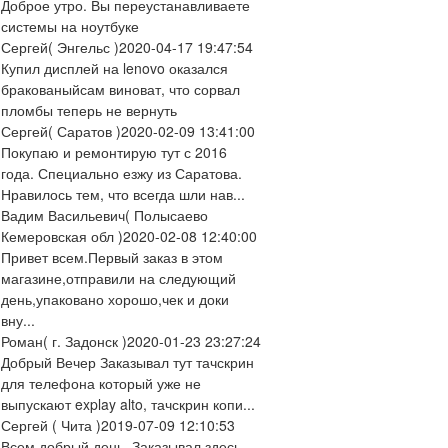
Доброе утро. Вы переустанавливаете
системы на ноутбуке
Сергей
( Энгельс )
2020-04-17 19:47:54
Купил дисплей на lenovo оказался
бракованыйсам виноват, что сорвал
пломбы теперь не вернуть
Сергей
( Саратов )
2020-02-09 13:41:00
Покупаю и ремонтирую тут с 2016
года. Специально езжу из Саратова.
Нравилось тем, что всегда шли нав...
Вадим Васильевич
( Полысаево
Кемеровская обл )
2020-02-08 12:40:00
Привет всем.Первый заказ в этом
магазине,отправили на следующий
день,упаковано хорошо,чек и доки
вну...
Роман
( г. Задонск )
2020-01-23 23:27:24
Добрый Вечер Заказывал тут тачскрин
для телефона который уже не
выпускают explay alto, тачскрин копи...
Сергей
( Чита )
2019-07-09 12:10:53
Всем добрый день. Заказывал здесь