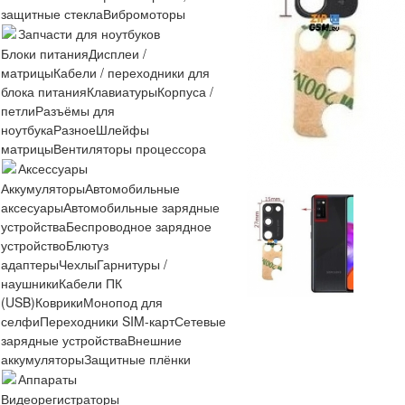
защитные стекла
Вибромоторы
Запчасти для ноутбуков
Блоки питания
Дисплеи /
матрицы
Кабели / переходники для
блока питания
Клавиатуры
Корпуса /
петли
Разъёмы для
ноутбука
Разное
Шлейфы
матрицы
Вентиляторы процессора
Аксессуары
Аккумуляторы
Автомобильные
аксесуары
Автомобильные зарядные
устройства
Беспроводное зарядное
устройство
Блютуз
адаптеры
Чехлы
Гарнитуры /
наушники
Кабели ПК
(USB)
Коврики
Монопод для
селфи
Переходники SIM-карт
Сетевые
зарядные устройства
Внешние
аккумуляторы
Защитные плёнки
Аппараты
Видеорегистраторы