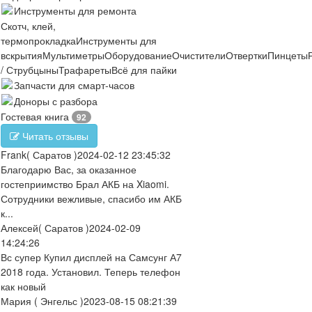
Инструменты для ремонта
Скотч, клей,
термопрокладка
Инструменты для
вскрытия
Мультиметры
Оборудование
Очистители
Отвертки
Пинцеты
/ Струбцыны
Трафареты
Всё для пайки
Запчасти для смарт-часов
Доноры с разбора
Гостевая книга
92
Читать отзывы
Frank
( Саратов )
2024-02-12 23:45:32
Благодарю Вас, за оказанное
гостеприимство Брал АКБ на Xiaomi.
Сотрудники вежливые, спасибо им АКБ
к...
Алексей
( Саратов )
2024-02-09
14:24:26
Вс супер Купил дисплей на Самсунг А7
2018 года. Установил. Теперь телефон
как новый
Мария
( Энгельс )
2023-08-15 08:21:39