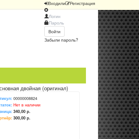
Вход
или
Регистрация
Войти
Забыли пароль?
сновная двойная (оригинал)
тикул:
00000008824
таток:
Нет в наличии
зница:
340,00 р.
ртнёр:
300,00 р.