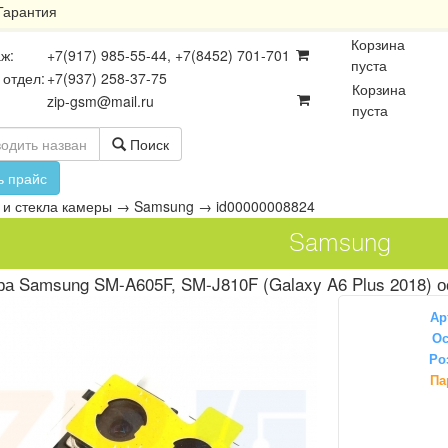
Гарантия
Корзина
ж:
+7(917) 985-55-44, +7(8452) 701-701
пуста
 отдел:
+7(937) 258-37-75
Корзина
zip-gsm@mail.ru
пуста
Поиск
ь прайс
и стекла камеры
→
Samsung
→
id00000008824
Samsung
а Samsung SM-A605F, SM-J810F (Galaxy A6 Plus 2018) о
Ар
Ос
Ро
осхемы
Платы
Разъёмы
Па