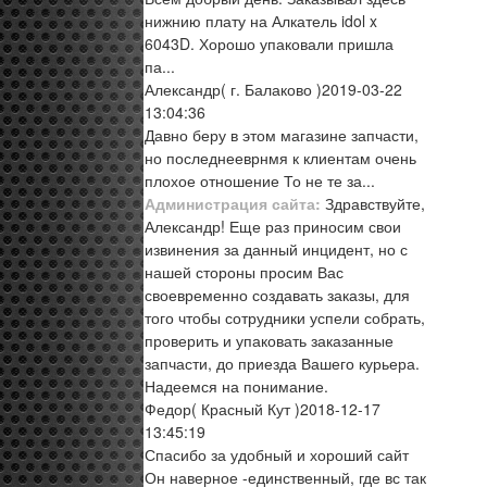
нижнию плату на Алкатель idol x
6043D. Хорошо упаковали пришла
па...
Александр
( г. Балаково )
2019-03-22
13:04:36
Давно беру в этом магазине запчасти,
но последнееврнмя к клиентам очень
плохое отношение То не те за...
Администрация сайта:
Здравствуйте,
Александр! Еще раз приносим свои
извинения за данный инцидент, но с
нашей стороны просим Вас
своевременно создавать заказы, для
того чтобы сотрудники успели собрать,
проверить и упаковать заказанные
запчасти, до приезда Вашего курьера.
Надеемся на понимание.
Федор
( Красный Кут )
2018-12-17
13:45:19
Спасибо за удобный и хороший сайт
Он наверное -единственный, где вс так