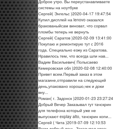
Доброе утро. Вы переустанавливаете
системы на ноутбуке
Сергей
( Энгельс )
2020-04-17 19:47:54
Купил дисплей на lenovo оказался
бракованыйсам виноват, что сорвал
пломбы теперь не вернуть
Сергей
( Саратов )
2020-02-09 13:41:00
Покупаю и ремонтирую тут с 2016
года. Специально езжу из Саратова.
Нравилось тем, что всегда шли нав...
Вадим Васильевич
( Полысаево
Кемеровская обл )
2020-02-08 12:40:00
Привет всем.Первый заказ в этом
магазине,отправили на следующий
день,упаковано хорошо,чек и доки
вну...
Роман
( г. Задонск )
2020-01-23 23:27:24
Добрый Вечер Заказывал тут тачскрин
для телефона который уже не
выпускают explay alto, тачскрин копи...
Сергей
( Чита )
2019-07-09 12:10:53
Всем добрый день. Заказывал здесь