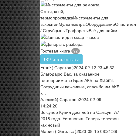
Инструменты для ремонта
Скотч, клей,
термопрокладка
Инструменты для
вскрытия
Мультиметры
Оборудование
Очистите
/ Струбцыны
Трафареты
Всё для пайки
Запчасти для смарт-часов
Доноры с разбора
Гостевая книга
92
Читать отзывы
Frank
( Саратов )
2024-02-12 23:45:32
Благодарю Вас, за оказанное
гостеприимство Брал АКБ на Xiaomi.
Сотрудники вежливые, спасибо им АКБ
к...
Алексей
( Саратов )
2024-02-09
14:24:26
Вс супер Купил дисплей на Самсунг А7
2018 года. Установил. Теперь телефон
как новый
Мария
( Энгельс )
2023-08-15 08:21:39