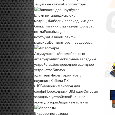
защитные стекла
Вибромоторы
Запчасти для ноутбуков
Блоки питания
Дисплеи /
матрицы
Кабели / переходники для
блока питания
Клавиатуры
Корпуса /
петли
Разъёмы для
ноутбука
Разное
Шлейфы
матрицы
Вентиляторы процессора
Аксессуары
Аккумуляторы
Автомобильные
аксесуары
Автомобильные зарядные
устройства
Беспроводное зарядное
устройство
Блютуз
адаптеры
Чехлы
Гарнитуры /
наушники
Кабели ПК
(USB)
Коврики
Монопод для
селфи
Переходники SIM-карт
Сетевые
зарядные устройства
Внешние
аккумуляторы
Защитные плёнки
Аппараты
Видеорегистраторы