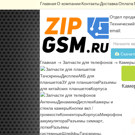
Главная
О компании
Контакты
Доставка
Оплата
Отдел прода
Технический
email:
Скачат
Главная
→
Запчасти для телефонов
→
Камеры 
Запчасти для планшетов
Тачскрины
Дисплеи
АКБ для
планшетов
ЗУ для планшетов
Разъемы
Камер
для китайских планшетов
Корпуса
Запчасти для телефонов
Антенны
Динамики
Дисплеи
Камеры и
стекла камеры
Кнопки вкл /
громкости
Коннекторы
Корпуса
Микрофоны
Микр
аккумулятора
Разъемы симкарт,
лотки
Разъёмы
системные
Шлейфы
Тачскрины,