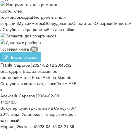
Инструменты для ремонта
Скотч, клей,
термопрокладка
Инструменты для
вскрытия
Мультиметры
Оборудование
Очистители
Отвертки
Пинцеты
/ Струбцыны
Трафареты
Всё для пайки
Запчасти для смарт-часов
Доноры с разбора
Гостевая книга
92
Читать отзывы
Frank
( Саратов )
2024-02-12 23:45:32
Благодарю Вас, за оказанное
гостеприимство Брал АКБ на Xiaomi.
Сотрудники вежливые, спасибо им АКБ
к...
Алексей
( Саратов )
2024-02-09
14:24:26
Вс супер Купил дисплей на Самсунг А7
2018 года. Установил. Теперь телефон
как новый
Мария
( Энгельс )
2023-08-15 08:21:39