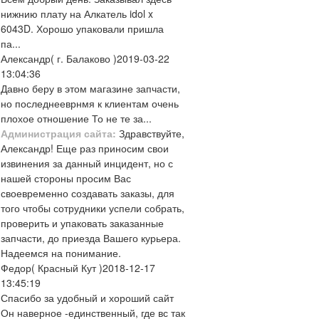
нижнию плату на Алкатель idol x
6043D. Хорошо упаковали пришла
па...
Александр
( г. Балаково )
2019-03-22
13:04:36
Давно беру в этом магазине запчасти,
но последнееврнмя к клиентам очень
плохое отношение То не те за...
Администрация сайта:
Здравствуйте,
Александр! Еще раз приносим свои
извинения за данный инцидент, но с
нашей стороны просим Вас
своевременно создавать заказы, для
того чтобы сотрудники успели собрать,
проверить и упаковать заказанные
запчасти, до приезда Вашего курьера.
Надеемся на понимание.
Федор
( Красный Кут )
2018-12-17
13:45:19
Спасибо за удобный и хороший сайт
Он наверное -единственный, где вс так