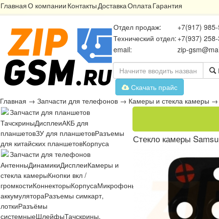
Главная
О компании
Контакты
Доставка
Оплата
Гарантия
Отдел продаж:
+7(917) 985-
Технический отдел:
+7(937) 258-
email:
zip-gsm@mai
Скачать прайс
Главная
→
Запчасти для телефонов
→
Камеры и стекла камеры
Запчасти для планшетов
Тачскрины
Дисплеи
АКБ для
планшетов
ЗУ для планшетов
Разъемы
Стекло камеры Samsu
для китайских планшетов
Корпуса
Запчасти для телефонов
Антенны
Динамики
Дисплеи
Камеры и
стекла камеры
Кнопки вкл /
громкости
Коннекторы
Корпуса
Микрофоны
Микросхемы
Платы
Разъё
аккумулятора
Разъемы симкарт,
лотки
Разъёмы
системные
Шлейфы
Тачскрины,