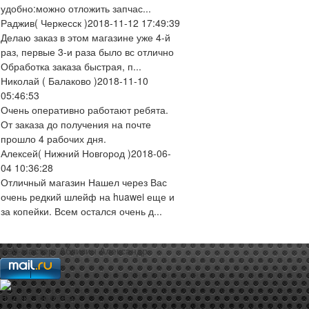
удобно:можно отложить запчас...
Раджив
( Черкесск )
2018-11-12 17:49:39
Делаю заказ в этом магазине уже 4-й
раз, первые 3-и раза было вс отлично
Обработка заказа быстрая, п...
Николай
( Балаково )
2018-11-10
05:46:53
Очень оперативно работают ребята.
От заказа до получения на почте
прошло 4 рабочих дня.
Алексей
( Нижний Новгород )
2018-06-
04 10:36:28
Отличный магазин Нашел через Вас
очень редкий шлейф на huawei еще и
за копейки. Всем остался очень д...
web-мастер:
Аблизин Александр