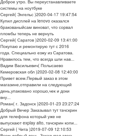
Доброе утро. Вы переустанавливаете
системы на ноутбуке
Сергей
( Энгельс )
2020-04-17 19:47:54
Купил дисплей на lenovo оказался
бракованыйсам виноват, что сорвал
пломбы теперь не вернуть
Сергей
( Саратов )
2020-02-09 13:41:00
Покупаю и ремонтирую тут с 2016
года. Специально езжу из Саратова.
Нравилось тем, что всегда шли нав...
Вадим Васильевич
( Полысаево
Кемеровская обл )
2020-02-08 12:40:00
Привет всем.Первый заказ в этом
магазине,отправили на следующий
день,упаковано хорошо,чек и доки
вну...
Роман
( г. Задонск )
2020-01-23 23:27:24
Добрый Вечер Заказывал тут тачскрин
для телефона который уже не
выпускают explay alto, тачскрин копи...
Сергей
( Чита )
2019-07-09 12:10:53
Всем добрый день. Заказывал здесь