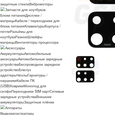
защитные стекла
Вибромоторы
Запчасти для ноутбуков
Блоки питания
Дисплеи /
матрицы
Кабели / переходники для
блока питания
Клавиатуры
Корпуса /
петли
Разъёмы для
ноутбука
Разное
Шлейфы
матрицы
Вентиляторы процессора
Аксессуары
Аккумуляторы
Автомобильные
аксесуары
Автомобильные зарядные
устройства
Беспроводное зарядное
устройство
Блютуз
адаптеры
Чехлы
Гарнитуры /
наушники
Кабели ПК
(USB)
Коврики
Монопод для
селфи
Переходники SIM-карт
Сетевые
зарядные устройства
Внешние
аккумуляторы
Защитные плёнки
Аппараты
Видеорегистраторы