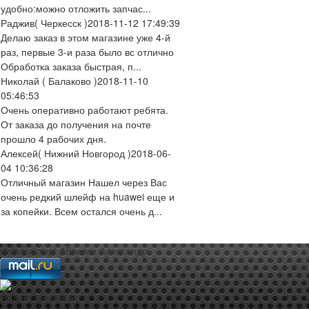
удобно:можно отложить запчас...
Раджив
( Черкесск )
2018-11-12 17:49:39
Делаю заказ в этом магазине уже 4-й
раз, первые 3-и раза было вс отлично
Обработка заказа быстрая, п...
Николай
( Балаково )
2018-11-10
05:46:53
Очень оперативно работают ребята.
От заказа до получения на почте
прошло 4 рабочих дня.
Алексей
( Нижний Новгород )
2018-06-
04 10:36:28
Отличный магазин Нашел через Вас
очень редкий шлейф на huawei еще и
за копейки. Всем остался очень д...
web-мастер:
Аблизин Александр