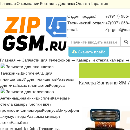
Главная
О компании
Контакты
Доставка
Оплата
Гарантия
Отдел продаж:
+7(917) 985-
Технический отдел:
+7(937) 258-
email:
zip-gsm@mai
Скачать прайс
Главная
→
Запчасти для телефонов
→
Камеры и стекла камеры
Запчасти для планшетов
Тачскрины
Дисплеи
АКБ для
планшетов
ЗУ для планшетов
Разъемы
Камера Samsung SM-A
для китайских планшетов
Корпуса
Запчасти для телефонов
Антенны
Динамики
Дисплеи
Камеры и
стекла камеры
Кнопки вкл /
громкости
Коннекторы
Корпуса
Микрофоны
Микросхемы
Платы
Разъё
аккумулятора
Разъемы симкарт,
лотки
Разъёмы
системные
Шлейфы
Тачскрины,