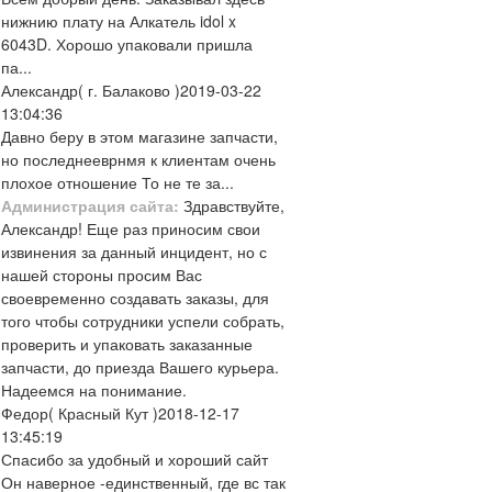
нижнию плату на Алкатель idol x
6043D. Хорошо упаковали пришла
па...
Александр
( г. Балаково )
2019-03-22
13:04:36
Давно беру в этом магазине запчасти,
но последнееврнмя к клиентам очень
плохое отношение То не те за...
Администрация сайта:
Здравствуйте,
Александр! Еще раз приносим свои
извинения за данный инцидент, но с
нашей стороны просим Вас
своевременно создавать заказы, для
того чтобы сотрудники успели собрать,
проверить и упаковать заказанные
запчасти, до приезда Вашего курьера.
Надеемся на понимание.
Федор
( Красный Кут )
2018-12-17
13:45:19
Спасибо за удобный и хороший сайт
Он наверное -единственный, где вс так