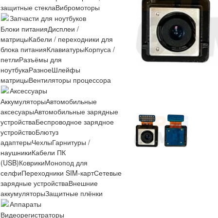
защитные стекла
Вибромоторы
Запчасти для ноутбуков
Блоки питания
Дисплеи /
матрицы
Кабели / переходники для
блока питания
Клавиатуры
Корпуса /
петли
Разъёмы для
ноутбука
Разное
Шлейфы
матрицы
Вентиляторы процессора
Аксессуары
Аккумуляторы
Автомобильные
аксесуары
Автомобильные зарядные
устройства
Беспроводное зарядное
устройство
Блютуз
адаптеры
Чехлы
Гарнитуры /
наушники
Кабели ПК
(USB)
Коврики
Монопод для
селфи
Переходники SIM-карт
Сетевые
зарядные устройства
Внешние
аккумуляторы
Защитные плёнки
Аппараты
Видеорегистраторы