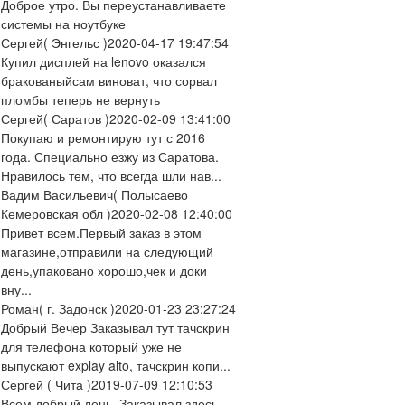
Доброе утро. Вы переустанавливаете
системы на ноутбуке
Сергей
( Энгельс )
2020-04-17 19:47:54
Купил дисплей на lenovo оказался
бракованыйсам виноват, что сорвал
пломбы теперь не вернуть
Сергей
( Саратов )
2020-02-09 13:41:00
Покупаю и ремонтирую тут с 2016
года. Специально езжу из Саратова.
Нравилось тем, что всегда шли нав...
Вадим Васильевич
( Полысаево
Кемеровская обл )
2020-02-08 12:40:00
Привет всем.Первый заказ в этом
магазине,отправили на следующий
день,упаковано хорошо,чек и доки
вну...
Роман
( г. Задонск )
2020-01-23 23:27:24
Добрый Вечер Заказывал тут тачскрин
для телефона который уже не
выпускают explay alto, тачскрин копи...
Сергей
( Чита )
2019-07-09 12:10:53
Всем добрый день. Заказывал здесь