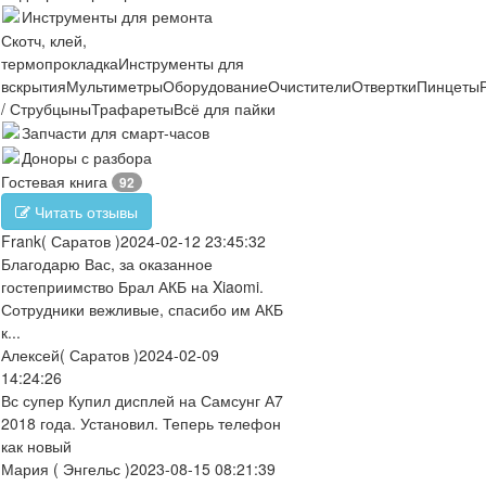
Инструменты для ремонта
Скотч, клей,
термопрокладка
Инструменты для
вскрытия
Мультиметры
Оборудование
Очистители
Отвертки
Пинцеты
/ Струбцыны
Трафареты
Всё для пайки
Запчасти для смарт-часов
Доноры с разбора
Гостевая книга
92
Читать отзывы
Frank
( Саратов )
2024-02-12 23:45:32
Благодарю Вас, за оказанное
гостеприимство Брал АКБ на Xiaomi.
Сотрудники вежливые, спасибо им АКБ
к...
Алексей
( Саратов )
2024-02-09
14:24:26
Вс супер Купил дисплей на Самсунг А7
2018 года. Установил. Теперь телефон
как новый
Мария
( Энгельс )
2023-08-15 08:21:39