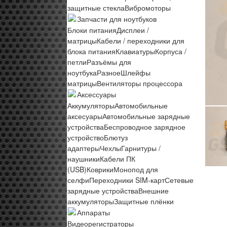
защитные стекла
Вибромоторы
Запчасти для ноутбуков
Блоки питания
Дисплеи /
матрицы
Кабели / переходники для
блока питания
Клавиатуры
Корпуса /
петли
Разъёмы для
ноутбука
Разное
Шлейфы
матрицы
Вентиляторы процессора
Аксессуары
Аккумуляторы
Автомобильные
аксесуары
Автомобильные зарядные
устройства
Беспроводное зарядное
устройство
Блютуз
адаптеры
Чехлы
Гарнитуры /
наушники
Кабели ПК
(USB)
Коврики
Монопод для
селфи
Переходники SIM-карт
Сетевые
зарядные устройства
Внешние
аккумуляторы
Защитные плёнки
Аппараты
Видеорегистраторы