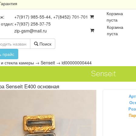
Гарантия
Корзина
ж:
+7(917) 985-55-44, +7(8452) 701-701
пуста
 отдел:
+7(937) 258-37-75
Корзина
zip-gsm@mail.ru
пуста
Поиск
ь прайс
и стекла камеры
→
Senseit
→
id00000000444
Senseit
а Senseit E400 основная
Арт
Ост
Роз
осхемы
Платы
Разъёмы
Пар