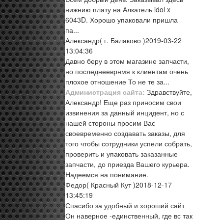
нижнию плату на Алкатель idol x
6043D. Хорошо упаковали пришла
па...
Александр
( г. Балаково )
2019-03-22
13:04:36
Давно беру в этом магазине запчасти,
но последнееврнмя к клиентам очень
плохое отношение То не те за...
Администрация сайта:
Здравствуйте,
Александр! Еще раз приносим свои
извинения за данный инцидент, но с
нашей стороны просим Вас
своевременно создавать заказы, для
того чтобы сотрудники успели собрать,
проверить и упаковать заказанные
запчасти, до приезда Вашего курьера.
Надеемся на понимание.
Федор
( Красный Кут )
2018-12-17
13:45:19
Спасибо за удобный и хороший сайт
Он наверное -единственный, где вс так