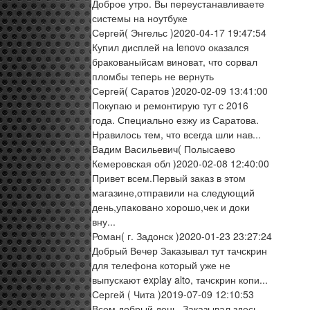
Доброе утро. Вы переустанавливаете
системы на ноутбуке
Сергей
( Энгельс )
2020-04-17 19:47:54
Купил дисплей на lenovo оказался
бракованыйсам виноват, что сорвал
пломбы теперь не вернуть
Сергей
( Саратов )
2020-02-09 13:41:00
Покупаю и ремонтирую тут с 2016
года. Специально езжу из Саратова.
Нравилось тем, что всегда шли нав...
Вадим Васильевич
( Полысаево
Кемеровская обл )
2020-02-08 12:40:00
Привет всем.Первый заказ в этом
магазине,отправили на следующий
день,упаковано хорошо,чек и доки
вну...
Роман
( г. Задонск )
2020-01-23 23:27:24
Добрый Вечер Заказывал тут тачскрин
для телефона который уже не
выпускают explay alto, тачскрин копи...
Сергей
( Чита )
2019-07-09 12:10:53
Всем добрый день. Заказывал здесь