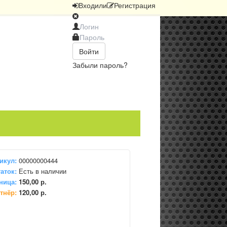
Вход
или
Регистрация
Войти
Забыли пароль?
икул:
00000000444
аток:
Есть в наличии
ница:
150,00 р.
тнёр:
120,00 р.