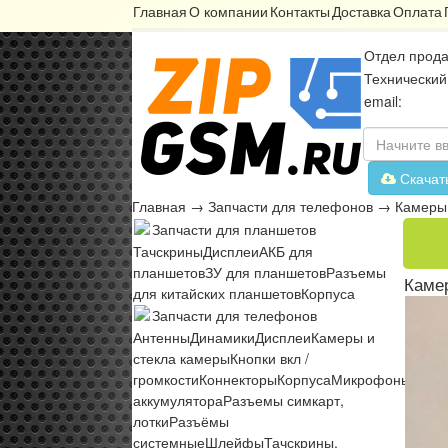
Главная
О компании
Контакты
Доставка
Оплата
Отдел прода
Технический
email:
Скачат
Главная
→
Запчасти для телефонов
→
Камеры 
Запчасти для планшетов
Тачскрины
Дисплеи
АКБ для
планшетов
ЗУ для планшетов
Разъемы
Камер
для китайских планшетов
Корпуса
Запчасти для телефонов
Антенны
Динамики
Дисплеи
Камеры и
стекла камеры
Кнопки вкл /
громкости
Коннекторы
Корпуса
Микрофоны
Микр
аккумулятора
Разъемы симкарт,
лотки
Разъёмы
системные
Шлейфы
Тачскрины,