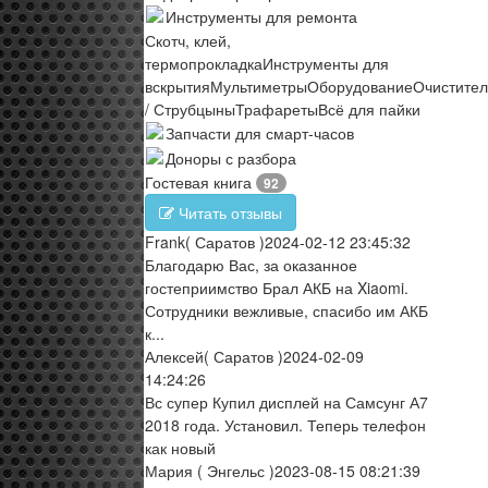
Инструменты для ремонта
Скотч, клей,
термопрокладка
Инструменты для
вскрытия
Мультиметры
Оборудование
Очистите
/ Струбцыны
Трафареты
Всё для пайки
Запчасти для смарт-часов
Доноры с разбора
Гостевая книга
92
Читать отзывы
Frank
( Саратов )
2024-02-12 23:45:32
Благодарю Вас, за оказанное
гостеприимство Брал АКБ на Xiaomi.
Сотрудники вежливые, спасибо им АКБ
к...
Алексей
( Саратов )
2024-02-09
14:24:26
Вс супер Купил дисплей на Самсунг А7
2018 года. Установил. Теперь телефон
как новый
Мария
( Энгельс )
2023-08-15 08:21:39