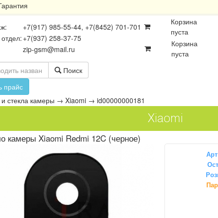
Гарантия
Корзина
ж:
+7(917) 985-55-44, +7(8452) 701-701
пуста
 отдел:
+7(937) 258-37-75
Корзина
zip-gsm@mail.ru
пуста
Поиск
ь прайс
и стекла камеры
→
Xiaomi
→
id00000000181
Xiaomi
о камеры Xiaomi Redmi 12C (черное)
Арт
Ост
Роз
осхемы
Платы
Разъёмы
Пар