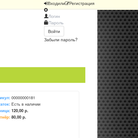
Вход
или
Регистрация
Войти
Забыли пароль?
икул:
00000000181
аток:
Есть в наличии
ница:
120,00 р.
тнёр:
80,00 р.