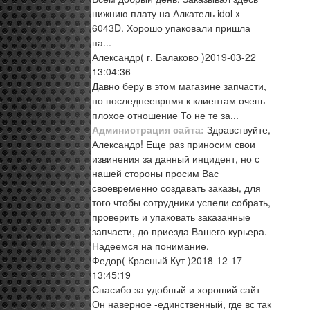
нижнию плату на Алкатель idol x
6043D. Хорошо упаковали пришла
па...
Александр
( г. Балаково )
2019-03-22
13:04:36
Давно беру в этом магазине запчасти,
но последнееврнмя к клиентам очень
плохое отношение То не те за...
Администрация сайта:
Здравствуйте,
Александр! Еще раз приносим свои
извинения за данный инцидент, но с
нашей стороны просим Вас
своевременно создавать заказы, для
того чтобы сотрудники успели собрать,
проверить и упаковать заказанные
запчасти, до приезда Вашего курьера.
Надеемся на понимание.
Федор
( Красный Кут )
2018-12-17
13:45:19
Спасибо за удобный и хороший сайт
Он наверное -единственный, где вс так