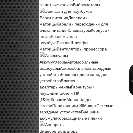
защитные стекла
Вибромоторы
Запчасти для ноутбуков
Блоки питания
Дисплеи /
матрицы
Кабели / переходники для
блока питания
Клавиатуры
Корпуса /
петли
Разъёмы для
ноутбука
Разное
Шлейфы
матрицы
Вентиляторы процессора
Аксессуары
Аккумуляторы
Автомобильные
аксесуары
Автомобильные зарядные
устройства
Беспроводное зарядное
устройство
Блютуз
адаптеры
Чехлы
Гарнитуры /
наушники
Кабели ПК
(USB)
Коврики
Монопод для
селфи
Переходники SIM-карт
Сетевые
зарядные устройства
Внешние
аккумуляторы
Защитные плёнки
Аппараты
Видеорегистраторы