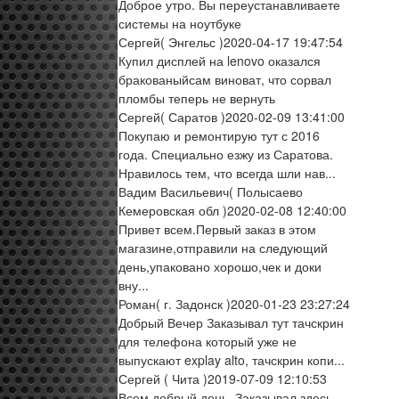
Доброе утро. Вы переустанавливаете
системы на ноутбуке
Сергей
( Энгельс )
2020-04-17 19:47:54
Купил дисплей на lenovo оказался
бракованыйсам виноват, что сорвал
пломбы теперь не вернуть
Сергей
( Саратов )
2020-02-09 13:41:00
Покупаю и ремонтирую тут с 2016
года. Специально езжу из Саратова.
Нравилось тем, что всегда шли нав...
Вадим Васильевич
( Полысаево
Кемеровская обл )
2020-02-08 12:40:00
Привет всем.Первый заказ в этом
магазине,отправили на следующий
день,упаковано хорошо,чек и доки
вну...
Роман
( г. Задонск )
2020-01-23 23:27:24
Добрый Вечер Заказывал тут тачскрин
для телефона который уже не
выпускают explay alto, тачскрин копи...
Сергей
( Чита )
2019-07-09 12:10:53
Всем добрый день. Заказывал здесь