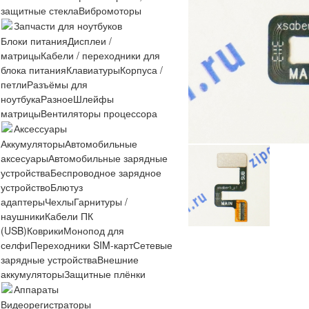
защитные стекла
Вибромоторы
Запчасти для ноутбуков
Блоки питания
Дисплеи /
матрицы
Кабели / переходники для
блока питания
Клавиатуры
Корпуса /
петли
Разъёмы для
ноутбука
Разное
Шлейфы
матрицы
Вентиляторы процессора
Аксессуары
Аккумуляторы
Автомобильные
аксесуары
Автомобильные зарядные
устройства
Беспроводное зарядное
устройство
Блютуз
адаптеры
Чехлы
Гарнитуры /
наушники
Кабели ПК
(USB)
Коврики
Монопод для
селфи
Переходники SIM-карт
Сетевые
зарядные устройства
Внешние
аккумуляторы
Защитные плёнки
Аппараты
Видеорегистраторы