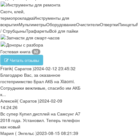
Инструменты для ремонта
Скотч, клей,
термопрокладка
Инструменты для
вскрытия
Мультиметры
Оборудование
Очистители
Отвертки
Пинцеты
/ Струбцыны
Трафареты
Всё для пайки
Запчасти для смарт-часов
Доноры с разбора
Гостевая книга
92
Читать отзывы
Frank
( Саратов )
2024-02-12 23:45:32
Благодарю Вас, за оказанное
гостеприимство Брал АКБ на Xiaomi.
Сотрудники вежливые, спасибо им АКБ
к...
Алексей
( Саратов )
2024-02-09
14:24:26
Вс супер Купил дисплей на Самсунг А7
2018 года. Установил. Теперь телефон
как новый
Мария
( Энгельс )
2023-08-15 08:21:39