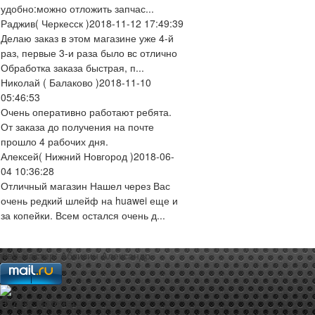
удобно:можно отложить запчас...
Раджив
( Черкесск )
2018-11-12 17:49:39
Делаю заказ в этом магазине уже 4-й
раз, первые 3-и раза было вс отлично
Обработка заказа быстрая, п...
Николай
( Балаково )
2018-11-10
05:46:53
Очень оперативно работают ребята.
От заказа до получения на почте
прошло 4 рабочих дня.
Алексей
( Нижний Новгород )
2018-06-
04 10:36:28
Отличный магазин Нашел через Вас
очень редкий шлейф на huawei еще и
за копейки. Всем остался очень д...
web-мастер:
Аблизин Александр