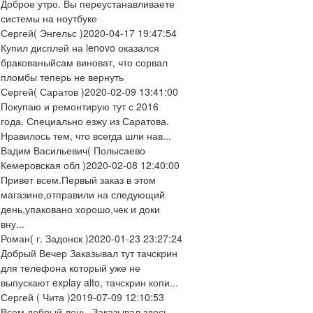
Доброе утро. Вы переустанавливаете
системы на ноутбуке
Сергей
( Энгельс )
2020-04-17 19:47:54
Купил дисплей на lenovo оказался
бракованыйсам виноват, что сорвал
пломбы теперь не вернуть
Сергей
( Саратов )
2020-02-09 13:41:00
Покупаю и ремонтирую тут с 2016
года. Специально езжу из Саратова.
Нравилось тем, что всегда шли нав...
Вадим Васильевич
( Полысаево
Кемеровская обл )
2020-02-08 12:40:00
Привет всем.Первый заказ в этом
магазине,отправили на следующий
день,упаковано хорошо,чек и доки
вну...
Роман
( г. Задонск )
2020-01-23 23:27:24
Добрый Вечер Заказывал тут тачскрин
для телефона который уже не
выпускают explay alto, тачскрин копи...
Сергей
( Чита )
2019-07-09 12:10:53
Всем добрый день. Заказывал здесь