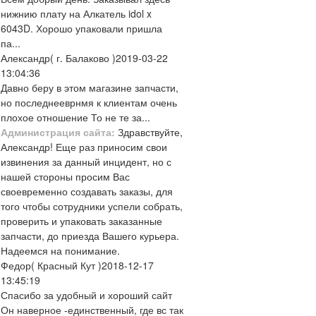
нижнию плату на Алкатель idol x
6043D. Хорошо упаковали пришла
па...
Александр
( г. Балаково )
2019-03-22
13:04:36
Давно беру в этом магазине запчасти,
но последнееврнмя к клиентам очень
плохое отношение То не те за...
Администрация сайта:
Здравствуйте,
Александр! Еще раз приносим свои
извинения за данный инцидент, но с
нашей стороны просим Вас
своевременно создавать заказы, для
того чтобы сотрудники успели собрать,
проверить и упаковать заказанные
запчасти, до приезда Вашего курьера.
Надеемся на понимание.
Федор
( Красный Кут )
2018-12-17
13:45:19
Спасибо за удобный и хороший сайт
Он наверное -единственный, где вс так