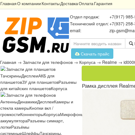
Главная
О компании
Контакты
Доставка
Оплата
Гарантия
Отдел продаж:
+7(917) 985-
Технический отдел:
+7(937) 258-
email:
zip-gsm@mai
Скачать прайс
Главная
→
Запчасти для телефонов
→
Корпуса
→
Realme
→
id00
Запчасти для планшетов
Тачскрины
Дисплеи
АКБ для
планшетов
ЗУ для планшетов
Разъемы
Рамка дисплея Realme
для китайских планшетов
Корпуса
Запчасти для телефонов
Антенны
Динамики
Дисплеи
Камеры и
стекла камеры
Кнопки вкл /
громкости
Коннекторы
Корпуса
Микрофоны
Микросхемы
Платы
Разъё
аккумулятора
Разъемы симкарт,
лотки
Разъёмы
системные
Шлейфы
Тачскрины,