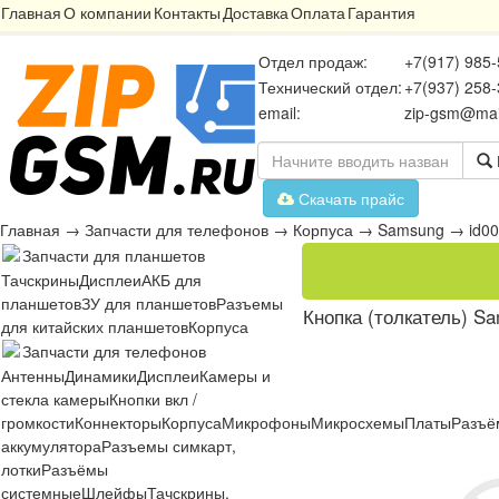
Главная
О компании
Контакты
Доставка
Оплата
Гарантия
Отдел продаж:
+7(917) 985-
Технический отдел:
+7(937) 258-
email:
zip-gsm@mai
Скачать прайс
Главная
→
Запчасти для телефонов
→
Корпуса
→
Samsung
→
id0
Запчасти для планшетов
Тачскрины
Дисплеи
АКБ для
планшетов
ЗУ для планшетов
Разъемы
Кнопка (толкатель) S
для китайских планшетов
Корпуса
Запчасти для телефонов
Антенны
Динамики
Дисплеи
Камеры и
стекла камеры
Кнопки вкл /
громкости
Коннекторы
Корпуса
Микрофоны
Микросхемы
Платы
Разъё
аккумулятора
Разъемы симкарт,
лотки
Разъёмы
системные
Шлейфы
Тачскрины,