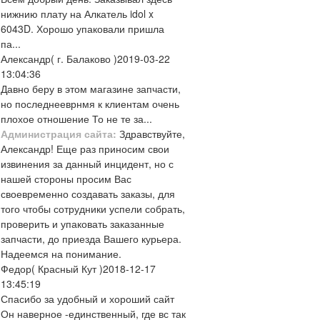
нижнию плату на Алкатель idol x
6043D. Хорошо упаковали пришла
па...
Александр
( г. Балаково )
2019-03-22
13:04:36
Давно беру в этом магазине запчасти,
но последнееврнмя к клиентам очень
плохое отношение То не те за...
Администрация сайта:
Здравствуйте,
Александр! Еще раз приносим свои
извинения за данный инцидент, но с
нашей стороны просим Вас
своевременно создавать заказы, для
того чтобы сотрудники успели собрать,
проверить и упаковать заказанные
запчасти, до приезда Вашего курьера.
Надеемся на понимание.
Федор
( Красный Кут )
2018-12-17
13:45:19
Спасибо за удобный и хороший сайт
Он наверное -единственный, где вс так