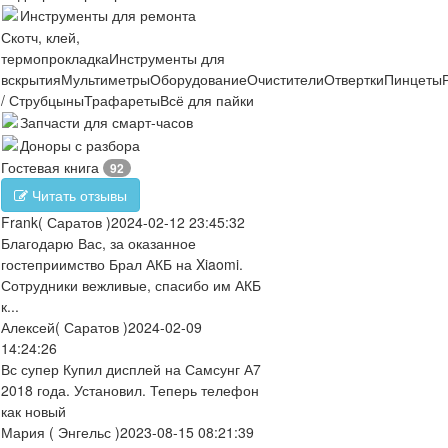
Инструменты для ремонта
Скотч, клей,
термопрокладка
Инструменты для
вскрытия
Мультиметры
Оборудование
Очистители
Отвертки
Пинцеты
/ Струбцыны
Трафареты
Всё для пайки
Запчасти для смарт-часов
Доноры с разбора
Гостевая книга
92
Читать отзывы
Frank
( Саратов )
2024-02-12 23:45:32
Благодарю Вас, за оказанное
гостеприимство Брал АКБ на Xiaomi.
Сотрудники вежливые, спасибо им АКБ
к...
Алексей
( Саратов )
2024-02-09
14:24:26
Вс супер Купил дисплей на Самсунг А7
2018 года. Установил. Теперь телефон
как новый
Мария
( Энгельс )
2023-08-15 08:21:39