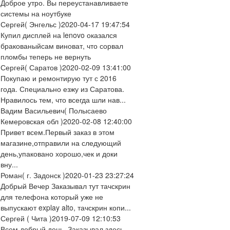
Доброе утро. Вы переустанавливаете
системы на ноутбуке
Сергей
( Энгельс )
2020-04-17 19:47:54
Купил дисплей на lenovo оказался
бракованыйсам виноват, что сорвал
пломбы теперь не вернуть
Сергей
( Саратов )
2020-02-09 13:41:00
Покупаю и ремонтирую тут с 2016
года. Специально езжу из Саратова.
Нравилось тем, что всегда шли нав...
Вадим Васильевич
( Полысаево
Кемеровская обл )
2020-02-08 12:40:00
Привет всем.Первый заказ в этом
магазине,отправили на следующий
день,упаковано хорошо,чек и доки
вну...
Роман
( г. Задонск )
2020-01-23 23:27:24
Добрый Вечер Заказывал тут тачскрин
для телефона который уже не
выпускают explay alto, тачскрин копи...
Сергей
( Чита )
2019-07-09 12:10:53
Всем добрый день. Заказывал здесь