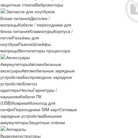
защитные стекла
Вибромоторы
Запчасти для ноутбуков
Блоки питания
Дисплеи /
матрицы
Кабели / переходники для
блока питания
Клавиатуры
Корпуса /
петли
Разъёмы для
ноутбука
Разное
Шлейфы
матрицы
Вентиляторы процессора
Аксессуары
Аккумуляторы
Автомобильные
аксесуары
Автомобильные зарядные
устройства
Беспроводное зарядное
устройство
Блютуз
адаптеры
Чехлы
Гарнитуры /
наушники
Кабели ПК
(USB)
Коврики
Монопод для
селфи
Переходники SIM-карт
Сетевые
зарядные устройства
Внешние
аккумуляторы
Защитные плёнки
Аппараты
Видеорегистраторы