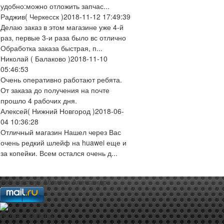
удобно:можно отложить запчас...
Раджив
( Черкесск )
2018-11-12 17:49:39
Делаю заказ в этом магазине уже 4-й
раз, первые 3-и раза было вс отлично
Обработка заказа быстрая, п...
Николай
( Балаково )
2018-11-10
05:46:53
Очень оперативно работают ребята.
От заказа до получения на почте
прошло 4 рабочих дня.
Алексей
( Нижний Новгород )
2018-06-
04 10:36:28
Отличный магазин Нашел через Вас
очень редкий шлейф на huawei еще и
за копейки. Всем остался очень д...
web-мастер:
Аблизин Александр