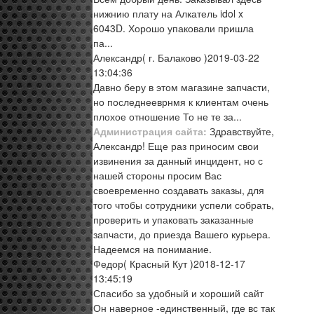
нижнию плату на Алкатель idol x
6043D. Хорошо упаковали пришла
па...
Александр
( г. Балаково )
2019-03-22
13:04:36
Давно беру в этом магазине запчасти,
но последнееврнмя к клиентам очень
плохое отношение То не те за...
Администрация сайта:
Здравствуйте,
Александр! Еще раз приносим свои
извинения за данный инцидент, но с
нашей стороны просим Вас
своевременно создавать заказы, для
того чтобы сотрудники успели собрать,
проверить и упаковать заказанные
запчасти, до приезда Вашего курьера.
Надеемся на понимание.
Федор
( Красный Кут )
2018-12-17
13:45:19
Спасибо за удобный и хороший сайт
Он наверное -единственный, где вс так