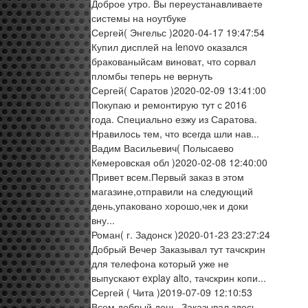
Доброе утро. Вы переустанавливаете
системы на ноутбуке
Сергей
( Энгельс )
2020-04-17 19:47:54
Купил дисплей на lenovo оказался
бракованыйсам виноват, что сорвал
пломбы теперь не вернуть
Сергей
( Саратов )
2020-02-09 13:41:00
Покупаю и ремонтирую тут с 2016
года. Специально езжу из Саратова.
Нравилось тем, что всегда шли нав...
Вадим Васильевич
( Полысаево
Кемеровская обл )
2020-02-08 12:40:00
Привет всем.Первый заказ в этом
магазине,отправили на следующий
день,упаковано хорошо,чек и доки
вну...
Роман
( г. Задонск )
2020-01-23 23:27:24
Добрый Вечер Заказывал тут тачскрин
для телефона который уже не
выпускают explay alto, тачскрин копи...
Сергей
( Чита )
2019-07-09 12:10:53
Всем добрый день. Заказывал здесь