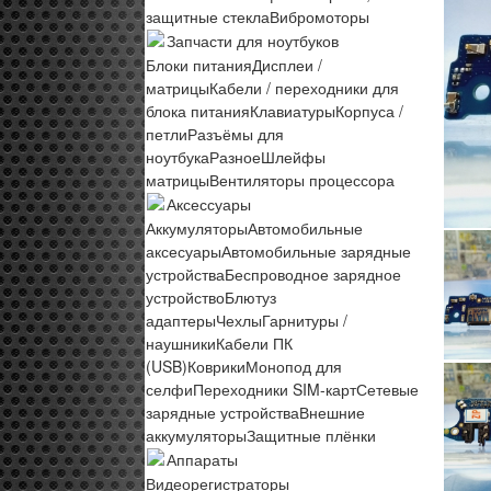
защитные стекла
Вибромоторы
Запчасти для ноутбуков
Блоки питания
Дисплеи /
матрицы
Кабели / переходники для
блока питания
Клавиатуры
Корпуса /
петли
Разъёмы для
ноутбука
Разное
Шлейфы
матрицы
Вентиляторы процессора
Аксессуары
Аккумуляторы
Автомобильные
аксесуары
Автомобильные зарядные
устройства
Беспроводное зарядное
устройство
Блютуз
адаптеры
Чехлы
Гарнитуры /
наушники
Кабели ПК
(USB)
Коврики
Монопод для
селфи
Переходники SIM-карт
Сетевые
зарядные устройства
Внешние
аккумуляторы
Защитные плёнки
Аппараты
Видеорегистраторы