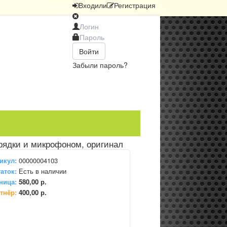
Вход
или
Регистрация
Войти
Забыли пароль?
рядки и микрофоном, оригинал
икул:
00000004103
аток:
Есть в наличии
ница:
580,00 р.
тнёр:
400,00 р.