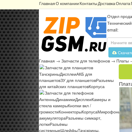
Главная
О компании
Контакты
Доставка
Оплата
Отдел прода
Технический
email:
Скачат
Главная
→
Запчасти для телефонов
→
Платы
Запчасти для планшетов
Тачскрины
Дисплеи
АКБ для
планшетов
ЗУ для планшетов
Разъемы
Плат
для китайских планшетов
Корпуса
Запчасти для телефонов
Антенны
Динамики
Дисплеи
Камеры и
стекла камеры
Кнопки вкл /
громкости
Коннекторы
Корпуса
Микрофоны
Микр
аккумулятора
Разъемы симкарт,
лотки
Разъёмы
системные
Шлейфы
Тачскрины,