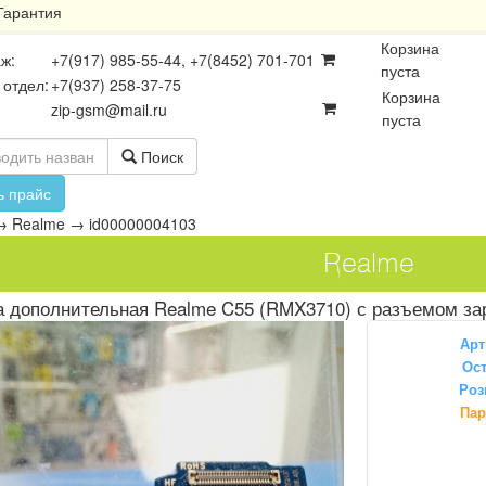
Гарантия
Корзина
ж:
+7(917) 985-55-44, +7(8452) 701-701
пуста
 отдел:
+7(937) 258-37-75
Корзина
zip-gsm@mail.ru
пуста
Поиск
ь прайс
→
Realme
→
id00000004103
Realme
а дополнительная Realme C55 (RMX3710) с разъемом за
Арт
Ост
Роз
осхемы
Платы
Разъёмы
Пар