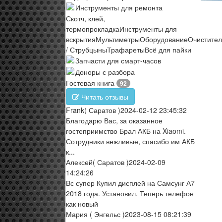
Инструменты для ремонта
Скотч, клей,
термопрокладка
Инструменты для
вскрытия
Мультиметры
Оборудование
Очистите
/ Струбцыны
Трафареты
Всё для пайки
Запчасти для смарт-часов
Доноры с разбора
Гостевая книга
92
Читать отзывы
Frank
( Саратов )
2024-02-12 23:45:32
Благодарю Вас, за оказанное
гостеприимство Брал АКБ на Xiaomi.
Сотрудники вежливые, спасибо им АКБ
к...
Алексей
( Саратов )
2024-02-09
14:24:26
Вс супер Купил дисплей на Самсунг А7
2018 года. Установил. Теперь телефон
как новый
Мария
( Энгельс )
2023-08-15 08:21:39