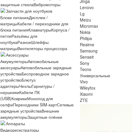
Jinga
защитные стекла
Вибромоторы
Lenovo
Запчасти для ноутбуков
Lg
Блоки питания
Дисплеи /
Meizu
матрицы
Кабели / переходники для
Micromax
блока питания
Клавиатуры
Корпуса /
Nokia
петли
Разъёмы для
Philips
ноутбука
Разное
Шлейфы
Realme
матрицы
Вентиляторы процессора
Samsung
Аксессуары
Senseit
Аккумуляторы
Автомобильные
Sony
аксесуары
Автомобильные зарядные
Tecno
устройства
Беспроводное зарядное
Универсальные
устройство
Блютуз
Vivo
адаптеры
Чехлы
Гарнитуры /
Wileyfox
наушники
Кабели ПК
Xiaomi
(USB)
Коврики
Монопод для
ZTE
селфи
Переходники SIM-карт
Сетевые
зарядные устройства
Внешние
аккумуляторы
Защитные плёнки
Аппараты
Видеорегистраторы