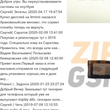
Доброе утро. Вы переустанавливаете
системы на ноутбуке
Сергей
( Энгельс )
2020-04-17 19:47:54
Купил дисплей на lenovo оказался
бракованыйсам виноват, что сорвал
пломбы теперь не вернуть
Сергей
( Саратов )
2020-02-09 13:41:00
Покупаю и ремонтирую тут с 2016
года. Специально езжу из Саратова.
Нравилось тем, что всегда шли нав...
Вадим Васильевич
( Полысаево
Кемеровская обл )
2020-02-08 12:40:00
Привет всем.Первый заказ в этом
магазине,отправили на следующий
день,упаковано хорошо,чек и доки
вну...
Роман
( г. Задонск )
2020-01-23 23:27:24
Добрый Вечер Заказывал тут тачскрин
для телефона который уже не
выпускают explay alto, тачскрин копи...
Сергей
( Чита )
2019-07-09 12:10:53
Всем добрый день. Заказывал здесь