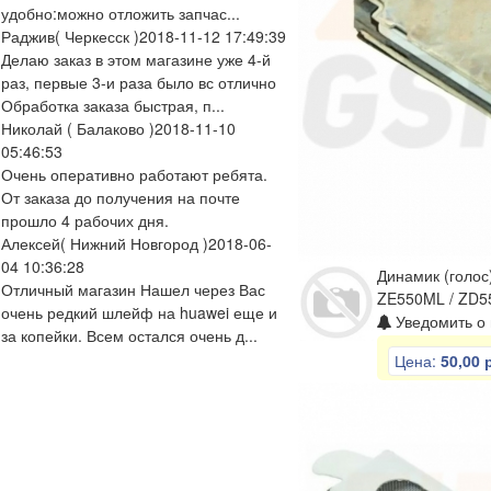
удобно:можно отложить запчас...
Раджив
( Черкесск )
2018-11-12 17:49:39
Делаю заказ в этом магазине уже 4-й
раз, первые 3-и раза было вс отлично
Обработка заказа быстрая, п...
Николай
( Балаково )
2018-11-10
05:46:53
Очень оперативно работают ребята.
От заказа до получения на почте
прошло 4 рабочих дня.
Алексей
( Нижний Новгород )
2018-06-
04 10:36:28
Динамик (голос
Отличный магазин Нашел через Вас
ZE550ML / ZD5
очень редкий шлейф на huawei еще и
Уведомить о 
за копейки. Всем остался очень д...
Цена:
50,00 