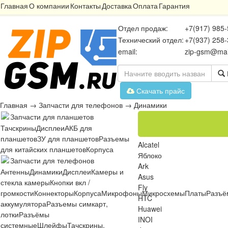
Главная
О компании
Контакты
Доставка
Оплата
Гарантия
Отдел продаж:
+7(917) 985-
Технический отдел:
+7(937) 258-
email:
zip-gsm@mai
Скачать прайс
Главная
→
Запчасти для телефонов
→
Динамики
Запчасти для планшетов
Тачскрины
Дисплеи
АКБ для
планшетов
ЗУ для планшетов
Разъемы
Alcatel
для китайских планшетов
Корпуса
Яблоко
Запчасти для телефонов
Ark
Антенны
Динамики
Дисплеи
Камеры и
Asus
стекла камеры
Кнопки вкл /
Fly
громкости
Коннекторы
Корпуса
Микрофоны
Микросхемы
Платы
Разъё
HTC
аккумулятора
Разъемы симкарт,
Huawei
лотки
Разъёмы
INOI
системные
Шлейфы
Тачскрины,