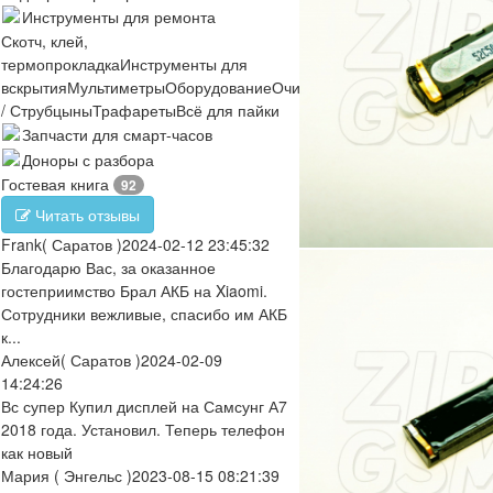
Инструменты для ремонта
Скотч, клей,
термопрокладка
Инструменты для
вскрытия
Мультиметры
Оборудование
Очистители
Отвертки
Пинцеты
/ Струбцыны
Трафареты
Всё для пайки
Запчасти для смарт-часов
Доноры с разбора
Гостевая книга
92
Читать отзывы
Frank
( Саратов )
2024-02-12 23:45:32
Благодарю Вас, за оказанное
гостеприимство Брал АКБ на Xiaomi.
Сотрудники вежливые, спасибо им АКБ
к...
Алексей
( Саратов )
2024-02-09
14:24:26
Вс супер Купил дисплей на Самсунг А7
2018 года. Установил. Теперь телефон
как новый
Мария
( Энгельс )
2023-08-15 08:21:39