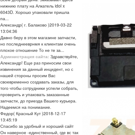
нижнию плату на Алкатель idol x
6043D. Хорошо упаковали пришла
па...
Александр
( г. Балаково )
2019-03-22
13:04:36
Давно беру в этом магазине запчасти,
но последнееврнмя к клиентам очень
плохое отношение То не те за...
Администрация сайта:
Здравствуйте,
Александр! Еще раз приносим свои
извинения за данный инцидент, но с
нашей стороны просим Вас
своевременно создавать заказы, для
того чтобы сотрудники успели собрать,
проверить и упаковать заказанные
запчасти, до приезда Вашего курьера.
Надеемся на понимание.
Федор
( Красный Кут )
2018-12-17
13:45:19
Спасибо за удобный и хороший сайт
Он наверное -единственный, где вс так