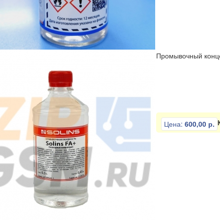
ли
Отвертки
Пинцеты
Разное
Тиски
Промывочный концен
Цена:
600,00 р.