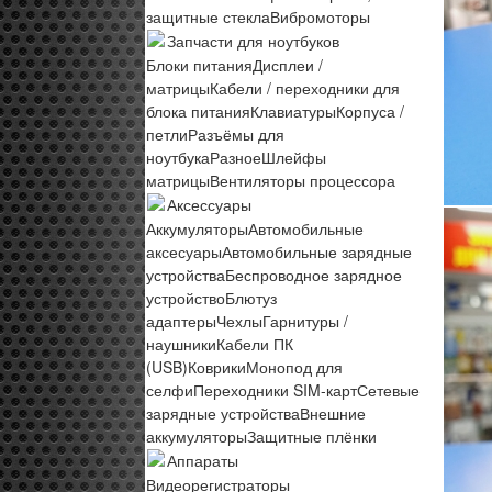
защитные стекла
Вибромоторы
Запчасти для ноутбуков
Блоки питания
Дисплеи /
матрицы
Кабели / переходники для
блока питания
Клавиатуры
Корпуса /
петли
Разъёмы для
ноутбука
Разное
Шлейфы
матрицы
Вентиляторы процессора
Аксессуары
Аккумуляторы
Автомобильные
аксесуары
Автомобильные зарядные
устройства
Беспроводное зарядное
устройство
Блютуз
адаптеры
Чехлы
Гарнитуры /
наушники
Кабели ПК
(USB)
Коврики
Монопод для
селфи
Переходники SIM-карт
Сетевые
зарядные устройства
Внешние
аккумуляторы
Защитные плёнки
Аппараты
Видеорегистраторы