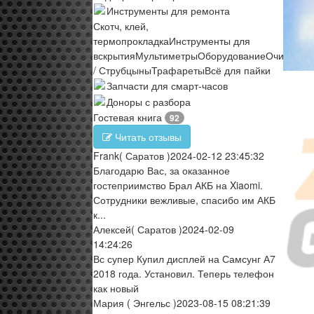
Инструменты для ремонта
Скотч, клей,
термопрокладка
Инструменты для
вскрытия
Мультиметры
Оборудование
Очистите
/ Струбцыны
Трафареты
Всё для пайки
Запчасти для смарт-часов
Доноры с разбора
Гостевая книга
92
Читать отзывы
Frank
( Саратов )
2024-02-12 23:45:32
Благодарю Вас, за оказанное
гостеприимство Брал АКБ на Xiaomi.
Сотрудники вежливые, спасибо им АКБ
к...
Алексей
( Саратов )
2024-02-09
14:24:26
Вс супер Купил дисплей на Самсунг А7
2018 года. Установил. Теперь телефон
как новый
Мария
( Энгельс )
2023-08-15 08:21:39