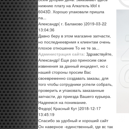
нижнию плату на Алкатель idol x
6043D. Хорошо упаковали пришла
па...
Александр
( г. Балаково )
2019-03-22
13:04:36
Давно беру в этом магазине запчасти,
но последнееврнмя к клиентам очень
плохое отношение То не те за...
Администрация сайта:
Здравствуйте,
Александр! Еще раз приносим свои
извинения за данный инцидент, но с
нашей стороны просим Вас
своевременно создавать заказы, для
того чтобы сотрудники успели собрать,
проверить и упаковать заказанные
запчасти, до приезда Вашего курьера.
Надеемся на понимание.
Федор
( Красный Кут )
2018-12-17
13:45:19
Спасибо за удобный и хороший сайт
Он наверное -единственный, где вс так