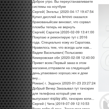
Доброе утро. Вы переустанавливаете
системы на ноутбуке
Сергей
( Энгельс )
2020-04-17 19:47:54
Купил дисплей на lenovo оказался
бракованыйсам виноват, что сорвал
пломбы теперь не вернуть
Сергей
( Саратов )
2020-02-09 13:41:00
Покупаю и ремонтирую тут с 2016
года. Специально езжу из Саратова.
Нравилось тем, что всегда шли нав...
Вадим Васильевич
( Полысаево
Кемеровская обл )
2020-02-08 12:40:00
Привет всем.Первый заказ в этом
магазине,отправили на следующий
день,упаковано хорошо,чек и доки
вну...
Роман
( г. Задонск )
2020-01-23 23:27:24
Добрый Вечер Заказывал тут тачскрин
для телефона который уже не
выпускают explay alto, тачскрин копи...
Сергей
( Чита )
2019-07-09 12:10:53
Всем добрый день. Заказывал здесь