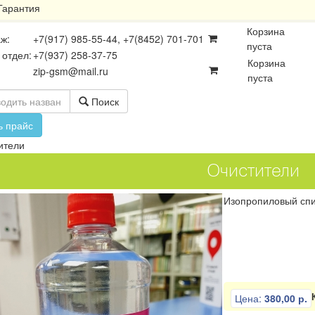
Гарантия
Корзина
ж:
+7(917) 985-55-44, +7(8452) 701-701
пуста
 отдел:
+7(937) 258-37-75
Корзина
zip-gsm@mail.ru
пуста
Поиск
ь прайс
ители
Очистители
Изопропиловый сп
осхемы
Платы
Разъёмы
Цена:
380,00 р.