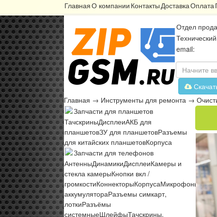
Главная
О компании
Контакты
Доставка
Оплата
Отдел прода
Технический
email:
Скачат
Главная
→
Инструменты для ремонта
→
Очист
Запчасти для планшетов
Тачскрины
Дисплеи
АКБ для
планшетов
ЗУ для планшетов
Разъемы
для китайских планшетов
Корпуса
Запчасти для телефонов
Антенны
Динамики
Дисплеи
Камеры и
стекла камеры
Кнопки вкл /
громкости
Коннекторы
Корпуса
Микрофоны
Микр
аккумулятора
Разъемы симкарт,
лотки
Разъёмы
системные
Шлейфы
Тачскрины,