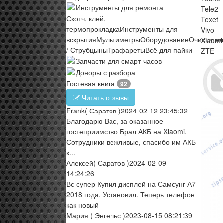
Инструменты для ремонта
Tele2
Скотч, клей,
Texet
термопрокладка
Инструменты для
Vivo
вскрытия
Мультиметры
Оборудование
Очистите
Xiaomi
/ Струбцыны
Трафареты
Всё для пайки
ZTE
Запчасти для смарт-часов
Доноры с разбора
Гостевая книга
92
Читать отзывы
Frank
( Саратов )
2024-02-12 23:45:32
Благодарю Вас, за оказанное
гостеприимство Брал АКБ на Xiaomi.
Сотрудники вежливые, спасибо им АКБ
к...
Алексей
( Саратов )
2024-02-09
14:24:26
Вс супер Купил дисплей на Самсунг А7
2018 года. Установил. Теперь телефон
как новый
Мария
( Энгельс )
2023-08-15 08:21:39