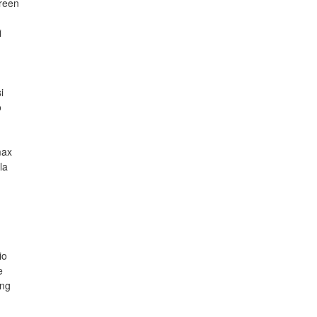
reen
i
i
o
max
la
io
e
ng