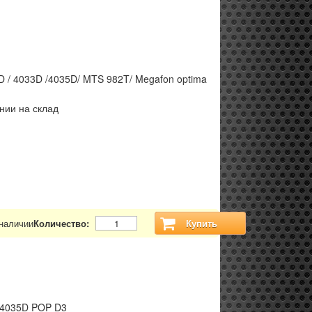
D / 4033D /4035D/ MTS 982T/ Megafon optima
нии на склад
 наличии
Количество:
Купить
T-4035D POP D3