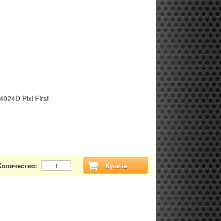
4024D Pixi First
Количество:
Купить