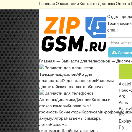
Главная
О компании
Контакты
Доставка
Оплата
Отдел прода
Технический
email:
Скачат
Главная
→
Запчасти для телефонов
→
Диспле
Запчасти для планшетов
Тачскрины
Дисплеи
АКБ для
планшетов
ЗУ для планшетов
Разъемы
Alcatel
для китайских планшетов
Корпуса
Яблок
Запчасти для телефонов
Ark
Антенны
Динамики
Дисплеи
Камеры и
Asus
стекла камеры
Кнопки вкл /
Blackv
громкости
Коннекторы
Корпуса
Микрофоны
Микр
BQ
аккумулятора
Разъемы симкарт,
Explay
лотки
Разъёмы
Fly
системные
Шлейфы
Тачскрины,