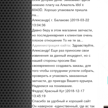
нижнию плату на Алкатель idol x
6043D. Хорошо упаковали пришла
па...
Александр
( г. Балаково )
2019-03-22
13:04:36
Давно беру в этом магазине запчасти,
но последнееврнмя к клиентам очень
плохое отношение То не те за...
Администрация сайта:
Здравствуйте,
Александр! Еще раз приносим свои
извинения за данный инцидент, но с
нашей стороны просим Вас
своевременно создавать заказы, для
того чтобы сотрудники успели собрать,
проверить и упаковать заказанные
запчасти, до приезда Вашего курьера.
Надеемся на понимание.
Федор
( Красный Кут )
2018-12-17
13:45:19
Спасибо за удобный и хороший сайт
Он наверное -единственный, где вс так