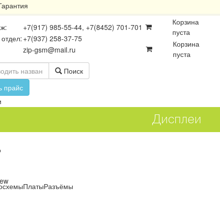
Гарантия
Корзина
ж:
+7(917) 985-55-44, +7(8452) 701-701
пуста
 отдел:
+7(937) 258-37-75
Корзина
zip-gsm@mail.ru
пуста
Поиск
ь прайс
и
Дисплеи
о
iew
осхемы
Платы
Разъёмы