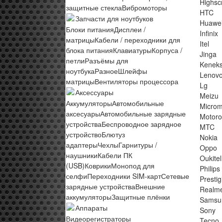
Highsc
защитные стекла
Вибромоторы
HTC
Запчасти для ноутбуков
Huawe
Блоки питания
Дисплеи /
Infinix
матрицы
Кабели / переходники для
Itel
блока питания
Клавиатуры
Корпуса /
Jinga
петли
Разъёмы для
Keneks
ноутбука
Разное
Шлейфы
Lenov
матрицы
Вентиляторы процессора
Lg
Аксессуары
Meizu
Аккумуляторы
Автомобильные
Micro
аксесуары
Автомобильные зарядные
Motoro
устройства
Беспроводное зарядное
MTC
устройство
Блютуз
Nokia
адаптеры
Чехлы
Гарнитуры /
Oppo
наушники
Кабели ПК
Oukitel
(USB)
Коврики
Монопод для
Philips
селфи
Переходники SIM-карт
Сетевые
Prestig
зарядные устройства
Внешние
Realm
аккумуляторы
Защитные плёнки
Samsu
Аппараты
Sony
Видеорегистраторы
Tecno