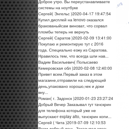
Доброе утро. Вы переустанавливаете
системы на ноутбуке
Сергей
( Энгельс )
2020-04-17 19:47:54
Купил дисплей на lenovo оказался
бракованыйсам виноват, что сорвал
пломбы теперь не вернуть
Сергей
( Саратов )
2020-02-09 13:41:00
Покупаю и ремонтирую тут с 2016
года. Специально езжу из Саратова.
Нравилось тем, что всегда шли нав...
Вадим Васильевич
( Полысаево
Кемеровская обл )
2020-02-08 12:40:00
Привет всем.Первый заказ в этом
магазине,отправили на следующий
день,упаковано хорошо,чек и доки
вну...
Роман
( г. Задонск )
2020-01-23 23:27:24
Добрый Вечер Заказывал тут тачскрин
для телефона который уже не
выпускают explay alto, тачскрин копи...
Сергей
( Чита )
2019-07-09 12:10:53
Всем добрый день. Заказывал здесь