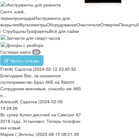
Инструменты для ремонта
Скотч, клей,
термопрокладка
Инструменты для
вскрытия
Мультиметры
Оборудование
Очистители
Отвертки
Пинцеты
/ Струбцыны
Трафареты
Всё для пайки
Запчасти для смарт-часов
Доноры с разбора
Гостевая книга
92
Читать отзывы
Frank
( Саратов )
2024-02-12 23:45:32
Благодарю Вас, за оказанное
гостеприимство Брал АКБ на Xiaomi.
Сотрудники вежливые, спасибо им АКБ
к...
Алексей
( Саратов )
2024-02-09
14:24:26
Вс супер Купил дисплей на Самсунг А7
2018 года. Установил. Теперь телефон
как новый
Мария
( Энгельс )
2023-08-15 08:21:39