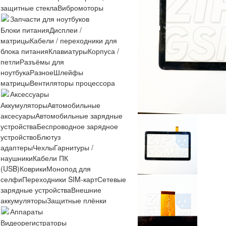
защитные стекла
Вибромоторы
Запчасти для ноутбуков
Блоки питания
Дисплеи /
матрицы
Кабели / переходники для
блока питания
Клавиатуры
Корпуса /
петли
Разъёмы для
ноутбука
Разное
Шлейфы
матрицы
Вентиляторы процессора
Аксессуары
Аккумуляторы
Автомобильные
аксесуары
Автомобильные зарядные
устройства
Беспроводное зарядное
устройство
Блютуз
адаптеры
Чехлы
Гарнитуры /
наушники
Кабели ПК
(USB)
Коврики
Монопод для
селфи
Переходники SIM-карт
Сетевые
зарядные устройства
Внешние
аккумуляторы
Защитные плёнки
Аппараты
Видеорегистраторы