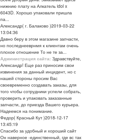
нижнию плату на Алкатель idol x
6043D. Хорошо упаковали пришла
па...
Александр
( г. Балаково )
2019-03-22
13:04:36
Давно беру в этом магазине запчасти,
но последнееврнмя к клиентам очень
плохое отношение То не те за...
Администрация сайта:
Здравствуйте,
Александр! Еще раз приносим свои
извинения за данный инцидент, но с
нашей стороны просим Вас
своевременно создавать заказы, для
того чтобы сотрудники успели собрать,
проверить и упаковать заказанные
запчасти, до приезда Вашего курьера.
Надеемся на понимание.
Федор
( Красный Кут )
2018-12-17
13:45:19
Спасибо за удобный и хороший сайт
Он наверное -единственный, где вс так