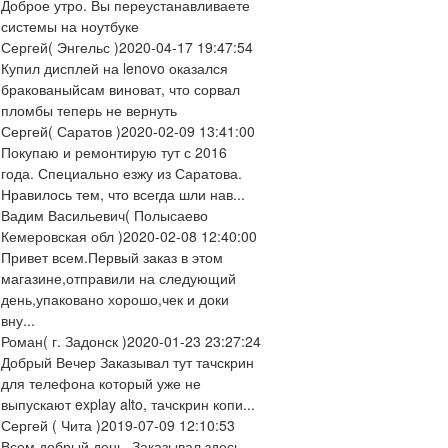
Доброе утро. Вы переустанавливаете
системы на ноутбуке
Сергей
( Энгельс )
2020-04-17 19:47:54
Купил дисплей на lenovo оказался
бракованыйсам виноват, что сорвал
пломбы теперь не вернуть
Сергей
( Саратов )
2020-02-09 13:41:00
Покупаю и ремонтирую тут с 2016
года. Специально езжу из Саратова.
Нравилось тем, что всегда шли нав...
Вадим Васильевич
( Полысаево
Кемеровская обл )
2020-02-08 12:40:00
Привет всем.Первый заказ в этом
магазине,отправили на следующий
день,упаковано хорошо,чек и доки
вну...
Роман
( г. Задонск )
2020-01-23 23:27:24
Добрый Вечер Заказывал тут тачскрин
для телефона который уже не
выпускают explay alto, тачскрин копи...
Сергей
( Чита )
2019-07-09 12:10:53
Всем добрый день. Заказывал здесь