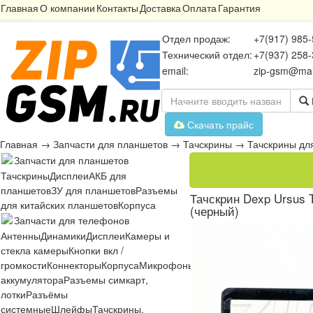
Главная
О компании
Контакты
Доставка
Оплата
Гарантия
Отдел продаж:
+7(917) 985-
Технический отдел:
+7(937) 258-
email:
zip-gsm@mai
Скачать прайс
Главная
→
Запчасти для планшетов
→
Тачскрины
→
Тачскрины дл
Запчасти для планшетов
Тачскрины
Дисплеи
АКБ для
планшетов
ЗУ для планшетов
Разъемы
Тачскрин Dexp Ursus 
для китайских планшетов
Корпуса
(черный)
Запчасти для телефонов
Антенны
Динамики
Дисплеи
Камеры и
стекла камеры
Кнопки вкл /
громкости
Коннекторы
Корпуса
Микрофоны
Микросхемы
Платы
Разъё
аккумулятора
Разъемы симкарт,
лотки
Разъёмы
системные
Шлейфы
Тачскрины,