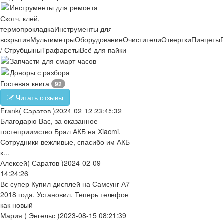
Инструменты для ремонта
Скотч, клей,
термопрокладка
Инструменты для
вскрытия
Мультиметры
Оборудование
Очистители
Отвертки
Пинцеты
/ Струбцыны
Трафареты
Всё для пайки
Запчасти для смарт-часов
Доноры с разбора
Гостевая книга
92
Читать отзывы
Frank
( Саратов )
2024-02-12 23:45:32
Благодарю Вас, за оказанное
гостеприимство Брал АКБ на Xiaomi.
Сотрудники вежливые, спасибо им АКБ
к...
Алексей
( Саратов )
2024-02-09
14:24:26
Вс супер Купил дисплей на Самсунг А7
2018 года. Установил. Теперь телефон
как новый
Мария
( Энгельс )
2023-08-15 08:21:39