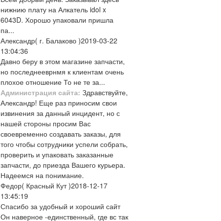
нижнию плату на Алкатель idol x
6043D. Хорошо упаковали пришла
па...
Александр
( г. Балаково )
2019-03-22
13:04:36
Давно беру в этом магазине запчасти,
но последнееврнмя к клиентам очень
плохое отношение То не те за...
Администрация сайта:
Здравствуйте,
Александр! Еще раз приносим свои
извинения за данный инцидент, но с
нашей стороны просим Вас
своевременно создавать заказы, для
того чтобы сотрудники успели собрать,
проверить и упаковать заказанные
запчасти, до приезда Вашего курьера.
Надеемся на понимание.
Федор
( Красный Кут )
2018-12-17
13:45:19
Спасибо за удобный и хороший сайт
Он наверное -единственный, где вс так