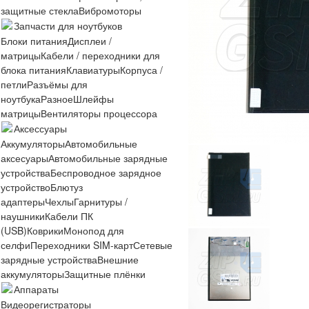
защитные стекла
Вибромоторы
Запчасти для ноутбуков
Блоки питания
Дисплеи /
матрицы
Кабели / переходники для
блока питания
Клавиатуры
Корпуса /
петли
Разъёмы для
ноутбука
Разное
Шлейфы
матрицы
Вентиляторы процессора
Аксессуары
Аккумуляторы
Автомобильные
аксесуары
Автомобильные зарядные
устройства
Беспроводное зарядное
устройство
Блютуз
адаптеры
Чехлы
Гарнитуры /
наушники
Кабели ПК
(USB)
Коврики
Монопод для
селфи
Переходники SIM-карт
Сетевые
зарядные устройства
Внешние
аккумуляторы
Защитные плёнки
Аппараты
Видеорегистраторы