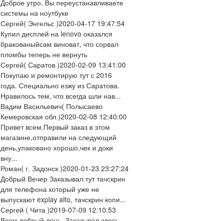
Доброе утро. Вы переустанавливаете
системы на ноутбуке
Сергей
( Энгельс )
2020-04-17 19:47:54
Купил дисплей на lenovo оказался
бракованыйсам виноват, что сорвал
пломбы теперь не вернуть
Сергей
( Саратов )
2020-02-09 13:41:00
Покупаю и ремонтирую тут с 2016
года. Специально езжу из Саратова.
Нравилось тем, что всегда шли нав...
Вадим Васильевич
( Полысаево
Кемеровская обл )
2020-02-08 12:40:00
Привет всем.Первый заказ в этом
магазине,отправили на следующий
день,упаковано хорошо,чек и доки
вну...
Роман
( г. Задонск )
2020-01-23 23:27:24
Добрый Вечер Заказывал тут тачскрин
для телефона который уже не
выпускают explay alto, тачскрин копи...
Сергей
( Чита )
2019-07-09 12:10:53
Всем добрый день. Заказывал здесь