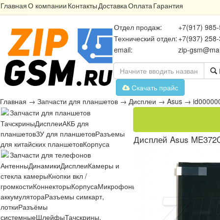
Главная
О компании
Контакты
Доставка
Оплата
Гарантия
Отдел продаж:
+7(917) 985-
Технический отдел:
+7(937) 258-
email:
zip-gsm@mai
Скачать прайс
Главная
→
Запчасти для планшетов
→
Дисплеи
→
Asus
→
id00000
Запчасти для планшетов
Тачскрины
Дисплеи
АКБ для
планшетов
ЗУ для планшетов
Разъемы
Дисплей Asus ME372C
для китайских планшетов
Корпуса
Запчасти для телефонов
Антенны
Динамики
Дисплеи
Камеры и
стекла камеры
Кнопки вкл /
громкости
Коннекторы
Корпуса
Микрофоны
Микросхемы
Платы
Разъё
аккумулятора
Разъемы симкарт,
лотки
Разъёмы
системные
Шлейфы
Тачскрины,