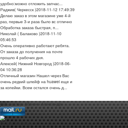
удобно:можно отложить запчас...
Раджив
( Черкесск )
2018-11-12 17:49:39
Делаю заказ в этом магазине уже 4-й
раз, первые 3-и раза было вс отлично
Обработка заказа быстрая, п...
Николай
( Балаково )
2018-11-10
05:46:53
Очень оперативно работают ребята.
От заказа до получения на почте
прошло 4 рабочих дня.
Алексей
( Нижний Новгород )
2018-06-
04 10:36:28
Отличный магазин Нашел через Вас
очень редкий шлейф на huawei еще и
за копейки. Всем остался очень д...
web-мастер:
Аблизин Александр