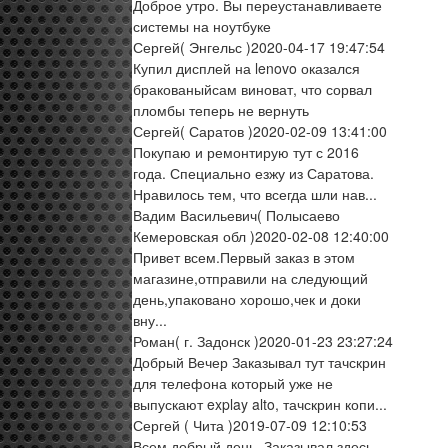
Доброе утро. Вы переустанавливаете
системы на ноутбуке
Сергей
( Энгельс )
2020-04-17 19:47:54
Купил дисплей на lenovo оказался
бракованыйсам виноват, что сорвал
пломбы теперь не вернуть
Сергей
( Саратов )
2020-02-09 13:41:00
Покупаю и ремонтирую тут с 2016
года. Специально езжу из Саратова.
Нравилось тем, что всегда шли нав...
Вадим Васильевич
( Полысаево
Кемеровская обл )
2020-02-08 12:40:00
Привет всем.Первый заказ в этом
магазине,отправили на следующий
день,упаковано хорошо,чек и доки
вну...
Роман
( г. Задонск )
2020-01-23 23:27:24
Добрый Вечер Заказывал тут тачскрин
для телефона который уже не
выпускают explay alto, тачскрин копи...
Сергей
( Чита )
2019-07-09 12:10:53
Всем добрый день. Заказывал здесь