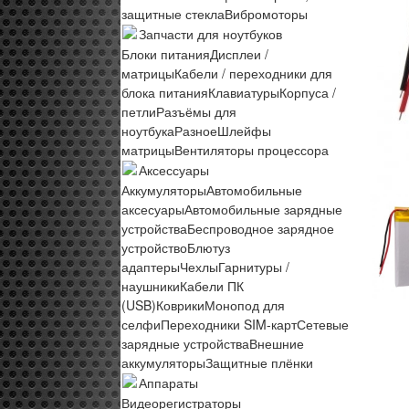
защитные стекла
Вибромоторы
Запчасти для ноутбуков
Блоки питания
Дисплеи /
матрицы
Кабели / переходники для
блока питания
Клавиатуры
Корпуса /
петли
Разъёмы для
ноутбука
Разное
Шлейфы
матрицы
Вентиляторы процессора
Аксессуары
Аккумуляторы
Автомобильные
аксесуары
Автомобильные зарядные
устройства
Беспроводное зарядное
устройство
Блютуз
адаптеры
Чехлы
Гарнитуры /
наушники
Кабели ПК
(USB)
Коврики
Монопод для
селфи
Переходники SIM-карт
Сетевые
зарядные устройства
Внешние
аккумуляторы
Защитные плёнки
Аппараты
Видеорегистраторы