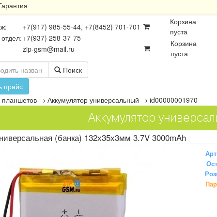
Гарантия
Корзина
ж:
+7(917) 985-55-44, +7(8452) 701-701
пуста
 отдел:
+7(937) 258-37-75
Корзина
zip-gsm@mail.ru
пуста
Поиск
ь прайс
 планшетов
→
Аккумулятор универсальный
→
id00000001970
Аккумулятор универсал
ниверсальная (банка) 132х35x3мм 3.7V 3000mAh
Арт
Ост
Роз
осхемы
Платы
Разъёмы
Пар