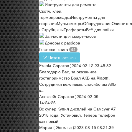
Инструменты для ремонта
Скотч, клей,
термопрокладка
Инструменты для
вскрытия
Мультиметры
Оборудование
Очистите
/ Струбцыны
Трафареты
Всё для пайки
Запчасти для смарт-часов
Доноры с разбора
Гостевая книга
92
Читать отзывы
Frank
( Саратов )
2024-02-12 23:45:32
Благодарю Вас, за оказанное
гостеприимство Брал АКБ на Xiaomi.
Сотрудники вежливые, спасибо им АКБ
к...
Алексей
( Саратов )
2024-02-09
14:24:26
Вс супер Купил дисплей на Самсунг А7
2018 года. Установил. Теперь телефон
как новый
Мария
( Энгельс )
2023-08-15 08:21:39