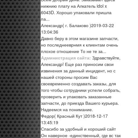
нижнию плату на Алкатель idol x
6043D. Хорошо упаковали пришла
па...
Александр
( г. Балаково )
2019-03-22
13:04:36
Давно беру в этом магазине запчасти,
но последнееврнмя к клиентам очень
плохое отношение То не те за...
Администрация сайта:
Здравствуйте,
Александр! Еще раз приносим свои
извинения за данный инцидент, но с
нашей стороны просим Вас
своевременно создавать заказы, для
того чтобы сотрудники успели собрать,
проверить и упаковать заказанные
запчасти, до приезда Вашего курьера.
Надеемся на понимание.
Федор
( Красный Кут )
2018-12-17
13:45:19
Спасибо за удобный и хороший сайт
Он наверное -единственный, где вс так