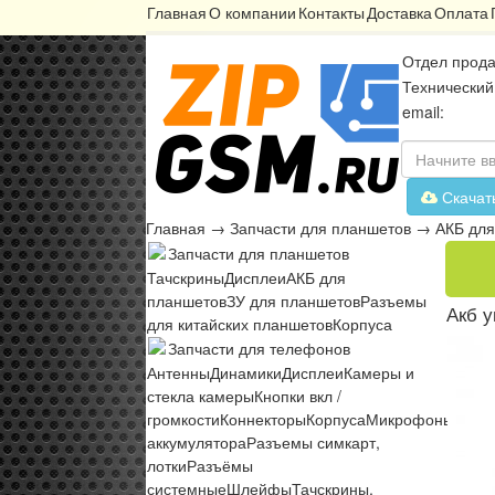
Главная
О компании
Контакты
Доставка
Оплата
Отдел прода
Технический
email:
Скачат
Главная
→
Запчасти для планшетов
→
АКБ для
Запчасти для планшетов
Тачскрины
Дисплеи
АКБ для
планшетов
ЗУ для планшетов
Разъемы
Акб у
для китайских планшетов
Корпуса
Запчасти для телефонов
Антенны
Динамики
Дисплеи
Камеры и
стекла камеры
Кнопки вкл /
громкости
Коннекторы
Корпуса
Микрофоны
Микр
аккумулятора
Разъемы симкарт,
лотки
Разъёмы
системные
Шлейфы
Тачскрины,