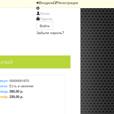
Вход
или
Регистрация
Войти
Забыли пароль?
ьный
икул:
00000001970
аток:
Есть в наличии
ница:
280,00 р.
тнёр:
230,00 р.