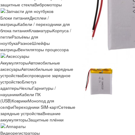
защитные стекла
Вибромоторы
Запчасти для ноутбуков
Блоки питания
Дисплеи /
матрицы
Кабели / переходники для
блока питания
Клавиатуры
Корпуса /
петли
Разъёмы для
ноутбука
Разное
Шлейфы
матрицы
Вентиляторы процессора
Аксессуары
Аккумуляторы
Автомобильные
аксесуары
Автомобильные зарядные
устройства
Беспроводное зарядное
устройство
Блютуз
адаптеры
Чехлы
Гарнитуры /
наушники
Кабели ПК
(USB)
Коврики
Монопод для
селфи
Переходники SIM-карт
Сетевые
зарядные устройства
Внешние
аккумуляторы
Защитные плёнки
Аппараты
Видеорегистраторы