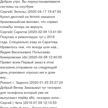
Доброе утро. Вы переустанавливаете
системы на ноутбуке
Сергей
( Энгельс )
2020-04-17 19:47:54
Купил дисплей на lenovo оказался
бракованыйсам виноват, что сорвал
пломбы теперь не вернуть
Сергей
( Саратов )
2020-02-09 13:41:00
Покупаю и ремонтирую тут с 2016
года. Специально езжу из Саратова.
Нравилось тем, что всегда шли нав...
Вадим Васильевич
( Полысаево
Кемеровская обл )
2020-02-08 12:40:00
Привет всем.Первый заказ в этом
магазине,отправили на следующий
день,упаковано хорошо,чек и доки
вну...
Роман
( г. Задонск )
2020-01-23 23:27:24
Добрый Вечер Заказывал тут тачскрин
для телефона который уже не
выпускают explay alto, тачскрин копи...
Сергей
( Чита )
2019-07-09 12:10:53
Всем добрый день. Заказывал здесь