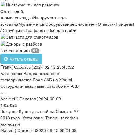
Инструменты для ремонта
Скотч, клей,
термопрокладка
Инструменты для
вскрытия
Мультиметры
Оборудование
Очистители
Отвертки
Пинцеты
/ Струбцыны
Трафареты
Всё для пайки
Запчасти для смарт-часов
Доноры с разбора
Гостевая книга
92
Читать отзывы
Frank
( Саратов )
2024-02-12 23:45:32
Благодарю Вас, за оказанное
гостеприимство Брал АКБ на Xiaomi.
Сотрудники вежливые, спасибо им АКБ
к...
Алексей
( Саратов )
2024-02-09
14:24:26
Вс супер Купил дисплей на Самсунг А7
2018 года. Установил. Теперь телефон
как новый
Мария
( Энгельс )
2023-08-15 08:21:39