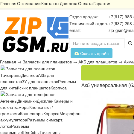
Главная
О компании
Контакты
Доставка
Оплата
Гарантия
Отдел продаж:
+7(917) 985-
Технический отдел:
+7(937) 258-
email:
zip-gsm@mai
Скачать прайс
Главная
→
Запчасти для планшетов
→
АКБ для планшетов
→
Акку
Запчасти для планшетов
Тачскрины
Дисплеи
АКБ для
планшетов
ЗУ для планшетов
Разъемы
Акб универсальная (б
для китайских планшетов
Корпуса
Запчасти для телефонов
Антенны
Динамики
Дисплеи
Камеры и
стекла камеры
Кнопки вкл /
громкости
Коннекторы
Корпуса
Микрофоны
Микросхемы
Платы
Разъё
аккумулятора
Разъемы симкарт,
лотки
Разъёмы
системные
Шлейфы
Тачскрины,