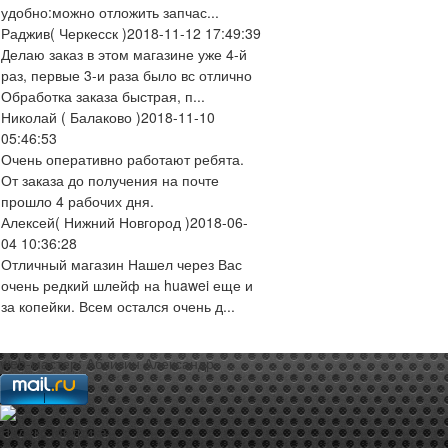
удобно:можно отложить запчас...
Раджив
( Черкесск )
2018-11-12 17:49:39
Делаю заказ в этом магазине уже 4-й
раз, первые 3-и раза было вс отлично
Обработка заказа быстрая, п...
Николай
( Балаково )
2018-11-10
05:46:53
Очень оперативно работают ребята.
От заказа до получения на почте
прошло 4 рабочих дня.
Алексей
( Нижний Новгород )
2018-06-
04 10:36:28
Отличный магазин Нашел через Вас
очень редкий шлейф на huawei еще и
за копейки. Всем остался очень д...
web-мастер:
Аблизин Александр