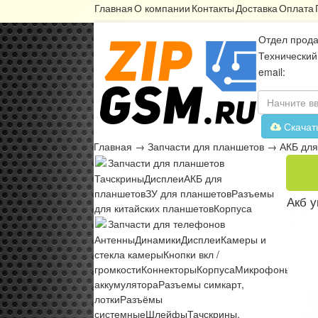
Главная
О компании
Контакты
Доставка
Оплата
Отдел прода
Технический
email:
Скачат
Главная
→
Запчасти для планшетов
→
АКБ для
Запчасти для планшетов
Тачскрины
Дисплеи
АКБ для
планшетов
ЗУ для планшетов
Разъемы
Акб у
для китайских планшетов
Корпуса
Запчасти для телефонов
Антенны
Динамики
Дисплеи
Камеры и
стекла камеры
Кнопки вкл /
громкости
Коннекторы
Корпуса
Микрофоны
Микр
аккумулятора
Разъемы симкарт,
лотки
Разъёмы
системные
Шлейфы
Тачскрины,