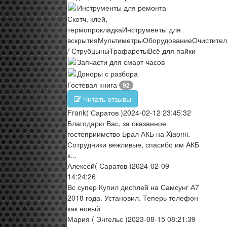
Инструменты для ремонта
Скотч, клей,
термопрокладка
Инструменты для
вскрытия
Мультиметры
Оборудование
Очистите
/ Струбцыны
Трафареты
Всё для пайки
Запчасти для смарт-часов
Доноры с разбора
Гостевая книга
92
Читать отзывы
Frank
( Саратов )
2024-02-12 23:45:32
Благодарю Вас, за оказанное
гостеприимство Брал АКБ на Xiaomi.
Сотрудники вежливые, спасибо им АКБ
к...
Алексей
( Саратов )
2024-02-09
14:24:26
Вс супер Купил дисплей на Самсунг А7
2018 года. Установил. Теперь телефон
как новый
Мария
( Энгельс )
2023-08-15 08:21:39