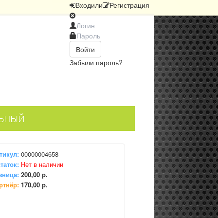
Вход
или
Регистрация
Войти
Забыли пароль?
ьный
тикул:
00000004658
таток:
Нет в наличии
зница:
200,00 р.
ртнёр:
170,00 р.