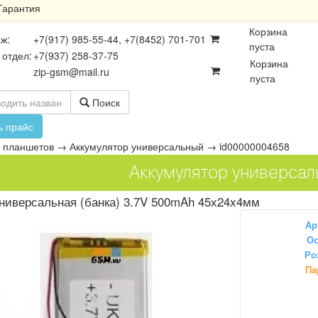
Гарантия
Корзина
ж:
+7(917) 985-55-44, +7(8452) 701-701
пуста
 отдел:
+7(937) 258-37-75
Корзина
zip-gsm@mail.ru
пуста
Поиск
ь прайс
 планшетов
→
Аккумулятор универсальный
→
id00000004658
Аккумулятор универсал
ниверсальная (банка) 3.7V 500mAh 45х24x4мм
Ар
Ос
Ро
осхемы
Платы
Разъёмы
Па