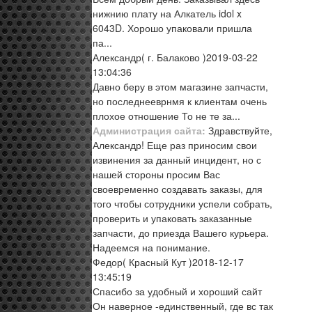
нижнию плату на Алкатель idol x
6043D. Хорошо упаковали пришла
па...
Александр
( г. Балаково )
2019-03-22
13:04:36
Давно беру в этом магазине запчасти,
но последнееврнмя к клиентам очень
плохое отношение То не те за...
Администрация сайта:
Здравствуйте,
Александр! Еще раз приносим свои
извинения за данный инцидент, но с
нашей стороны просим Вас
своевременно создавать заказы, для
того чтобы сотрудники успели собрать,
проверить и упаковать заказанные
запчасти, до приезда Вашего курьера.
Надеемся на понимание.
Федор
( Красный Кут )
2018-12-17
13:45:19
Спасибо за удобный и хороший сайт
Он наверное -единственный, где вс так