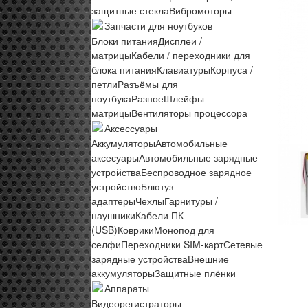
защитные стекла
Вибромоторы
Запчасти для ноутбуков
Блоки питания
Дисплеи /
матрицы
Кабели / переходники для
блока питания
Клавиатуры
Корпуса /
петли
Разъёмы для
ноутбука
Разное
Шлейфы
матрицы
Вентиляторы процессора
Аксессуары
Аккумуляторы
Автомобильные
аксесуары
Автомобильные зарядные
устройства
Беспроводное зарядное
устройство
Блютуз
адаптеры
Чехлы
Гарнитуры /
наушники
Кабели ПК
(USB)
Коврики
Монопод для
селфи
Переходники SIM-карт
Сетевые
зарядные устройства
Внешние
аккумуляторы
Защитные плёнки
Аппараты
Видеорегистраторы