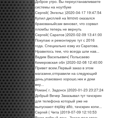
Доброе утро. Вы переустанавливаете
системы на ноутбуке
Сергей
( Энгельс )
2020-04-17 19:47:54
Купил дисплей на lenovo оказался
бракованыйсам виноват, что сорвал
пломбы теперь не вернуть
Сергей
( Саратов )
2020-02-09 13:41:00
Покупаю и ремонтирую тут с 2016
года. Специально езжу из Саратова.
Нравилось тем, что всегда шли нав...
Вадим Васильевич
( Полысаево
Кемеровская обл )
2020-02-08 12:40:00
Привет всем.Первый заказ в этом
магазине,отправили на следующий
день,упаковано хорошо,чек и доки
вну...
Роман
( г. Задонск )
2020-01-23 23:27:24
Добрый Вечер Заказывал тут тачскрин
для телефона который уже не
выпускают explay alto, тачскрин копи...
Сергей
( Чита )
2019-07-09 12:10:53
Всем добрый день. Заказывал здесь