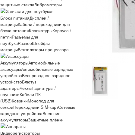
защитные стекла
Вибромоторы
Запчасти для ноутбуков
Блоки питания
Дисплеи /
матрицы
Кабели / переходники для
блока питания
Клавиатуры
Корпуса /
петли
Разъёмы для
ноутбука
Разное
Шлейфы
матрицы
Вентиляторы процессора
Аксессуары
Аккумуляторы
Автомобильные
аксесуары
Автомобильные зарядные
устройства
Беспроводное зарядное
устройство
Блютуз
адаптеры
Чехлы
Гарнитуры /
наушники
Кабели ПК
(USB)
Коврики
Монопод для
селфи
Переходники SIM-карт
Сетевые
зарядные устройства
Внешние
аккумуляторы
Защитные плёнки
Аппараты
Видеорегистраторы