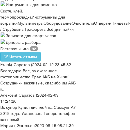
Инструменты для ремонта
Скотч, клей,
термопрокладка
Инструменты для
вскрытия
Мультиметры
Оборудование
Очистители
Отвертки
Пинцеты
/ Струбцыны
Трафареты
Всё для пайки
Запчасти для смарт-часов
Доноры с разбора
Гостевая книга
92
Читать отзывы
Frank
( Саратов )
2024-02-12 23:45:32
Благодарю Вас, за оказанное
гостеприимство Брал АКБ на Xiaomi.
Сотрудники вежливые, спасибо им АКБ
к...
Алексей
( Саратов )
2024-02-09
14:24:26
Вс супер Купил дисплей на Самсунг А7
2018 года. Установил. Теперь телефон
как новый
Мария
( Энгельс )
2023-08-15 08:21:39