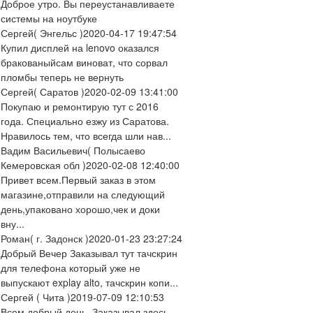
Доброе утро. Вы переустанавливаете
системы на ноутбуке
Сергей
( Энгельс )
2020-04-17 19:47:54
Купил дисплей на lenovo оказался
бракованыйсам виноват, что сорвал
пломбы теперь не вернуть
Сергей
( Саратов )
2020-02-09 13:41:00
Покупаю и ремонтирую тут с 2016
года. Специально езжу из Саратова.
Нравилось тем, что всегда шли нав...
Вадим Васильевич
( Полысаево
Кемеровская обл )
2020-02-08 12:40:00
Привет всем.Первый заказ в этом
магазине,отправили на следующий
день,упаковано хорошо,чек и доки
вну...
Роман
( г. Задонск )
2020-01-23 23:27:24
Добрый Вечер Заказывал тут тачскрин
для телефона который уже не
выпускают explay alto, тачскрин копи...
Сергей
( Чита )
2019-07-09 12:10:53
Всем добрый день. Заказывал здесь