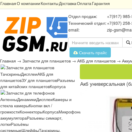
Главная
О компании
Контакты
Доставка
Оплата
Гарантия
Отдел продаж:
+7(917) 985-
Технический отдел:
+7(937) 258-
email:
zip-gsm@mai
Скачать прайс
Главная
→
Запчасти для планшетов
→
АКБ для планшетов
→
Акку
Запчасти для планшетов
Тачскрины
Дисплеи
АКБ для
планшетов
ЗУ для планшетов
Разъемы
Акб универсальная (б
для китайских планшетов
Корпуса
Запчасти для телефонов
Антенны
Динамики
Дисплеи
Камеры и
стекла камеры
Кнопки вкл /
громкости
Коннекторы
Корпуса
Микрофоны
Микросхемы
Платы
Разъё
аккумулятора
Разъемы симкарт,
лотки
Разъёмы
системные
Шлейфы
Тачскрины,