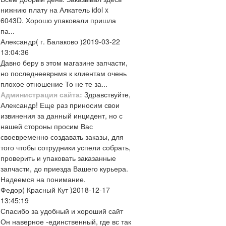
нижнию плату на Алкатель idol x
6043D. Хорошо упаковали пришла
па...
Александр
( г. Балаково )
2019-03-22
13:04:36
Давно беру в этом магазине запчасти,
но последнееврнмя к клиентам очень
плохое отношение То не те за...
Администрация сайта:
Здравствуйте,
Александр! Еще раз приносим свои
извинения за данный инцидент, но с
нашей стороны просим Вас
своевременно создавать заказы, для
того чтобы сотрудники успели собрать,
проверить и упаковать заказанные
запчасти, до приезда Вашего курьера.
Надеемся на понимание.
Федор
( Красный Кут )
2018-12-17
13:45:19
Спасибо за удобный и хороший сайт
Он наверное -единственный, где вс так