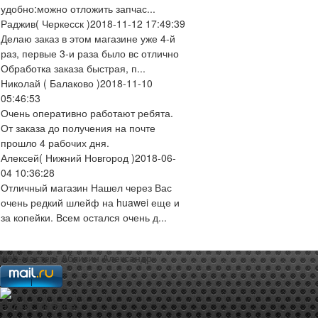
удобно:можно отложить запчас...
Раджив
( Черкесск )
2018-11-12 17:49:39
Делаю заказ в этом магазине уже 4-й
раз, первые 3-и раза было вс отлично
Обработка заказа быстрая, п...
Николай
( Балаково )
2018-11-10
05:46:53
Очень оперативно работают ребята.
От заказа до получения на почте
прошло 4 рабочих дня.
Алексей
( Нижний Новгород )
2018-06-
04 10:36:28
Отличный магазин Нашел через Вас
очень редкий шлейф на huawei еще и
за копейки. Всем остался очень д...
web-мастер:
Аблизин Александр