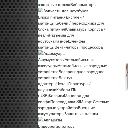
защитные стекла
Вибромоторы
Запчасти для ноутбуков
Блоки питания
Дисплеи /
матрицы
Кабели / переходники для
блока питания
Клавиатуры
Корпуса /
петли
Разъёмы для
ноутбука
Разное
Шлейфы
матрицы
Вентиляторы процессора
Аксессуары
Аккумуляторы
Автомобильные
аксесуары
Автомобильные зарядные
устройства
Беспроводное зарядное
устройство
Блютуз
адаптеры
Чехлы
Гарнитуры /
наушники
Кабели ПК
(USB)
Коврики
Монопод для
селфи
Переходники SIM-карт
Сетевые
зарядные устройства
Внешние
аккумуляторы
Защитные плёнки
Аппараты
Видеорегистраторы