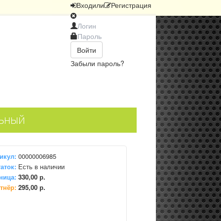
Вход
или
Регистрация
Войти
Забыли пароль?
ьный
икул:
00000006985
аток:
Есть в наличии
ница:
330,00 р.
тнёр:
295,00 р.