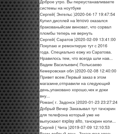
Доброе утро. Вы переустанавливаете
системы на ноутбуке
Сергей
( Энгельс )
2020-04-17 19:47:54
Купил дисплей на lenovo оказался
бракованыйсам виноват, что сорвал
пломбы теперь не вернуть
Сергей
( Саратов )
2020-02-09 13:41:00
Покупаю и ремонтирую тут с 2016
года. Специально езжу из Саратова.
Нравилось тем, что всегда шли нав...
Вадим Васильевич
( Полысаево
Кемеровская обл )
2020-02-08 12:40:00
Привет всем.Первый заказ в этом
магазине,отправили на следующий
день,упаковано хорошо,чек и доки
вну...
Роман
( г. Задонск )
2020-01-23 23:27:24
Добрый Вечер Заказывал тут тачскрин
для телефона который уже не
выпускают explay alto, тачскрин копи...
Сергей
( Чита )
2019-07-09 12:10:53
Всем добрый день. Заказывал здесь