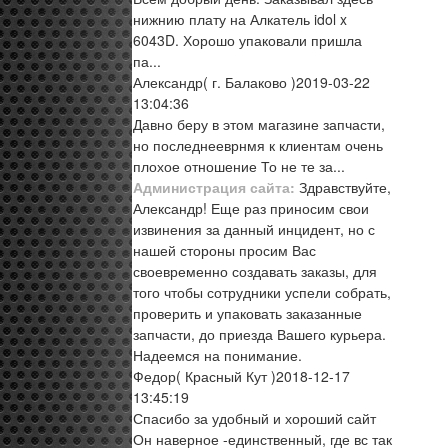
нижнию плату на Алкатель idol x
6043D. Хорошо упаковали пришла
па...
Александр
( г. Балаково )
2019-03-22
13:04:36
Давно беру в этом магазине запчасти,
но последнееврнмя к клиентам очень
плохое отношение То не те за...
Администрация сайта:
Здравствуйте,
Александр! Еще раз приносим свои
извинения за данный инцидент, но с
нашей стороны просим Вас
своевременно создавать заказы, для
того чтобы сотрудники успели собрать,
проверить и упаковать заказанные
запчасти, до приезда Вашего курьера.
Надеемся на понимание.
Федор
( Красный Кут )
2018-12-17
13:45:19
Спасибо за удобный и хороший сайт
Он наверное -единственный, где вс так