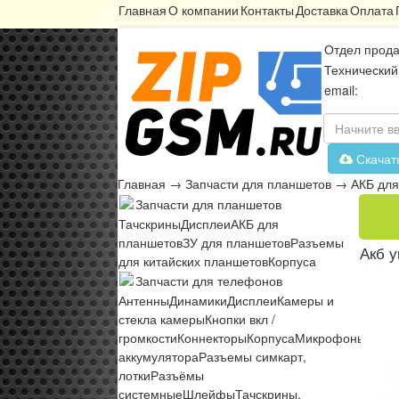
Главная
О компании
Контакты
Доставка
Оплата
Отдел прода
Технический
email:
Скачат
Главная
→
Запчасти для планшетов
→
АКБ для
Запчасти для планшетов
Тачскрины
Дисплеи
АКБ для
планшетов
ЗУ для планшетов
Разъемы
Акб у
для китайских планшетов
Корпуса
Запчасти для телефонов
Антенны
Динамики
Дисплеи
Камеры и
стекла камеры
Кнопки вкл /
громкости
Коннекторы
Корпуса
Микрофоны
Микр
аккумулятора
Разъемы симкарт,
лотки
Разъёмы
системные
Шлейфы
Тачскрины,