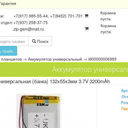
Гарантия
Корзина
ж:
+7(917) 985-55-44, +7(8452) 701-701
пуста
 отдел:
+7(937) 258-37-75
Корзина
zip-gsm@mail.ru
пуста
Поиск
ь прайс
 планшетов
→
Аккумулятор универсальный
→
id00000006985
Аккумулятор универсал
ниверсальная (банка) 132х55x3мм 3.7V 3200mAh
Арт
Ост
Роз
осхемы
Платы
Разъёмы
Пар