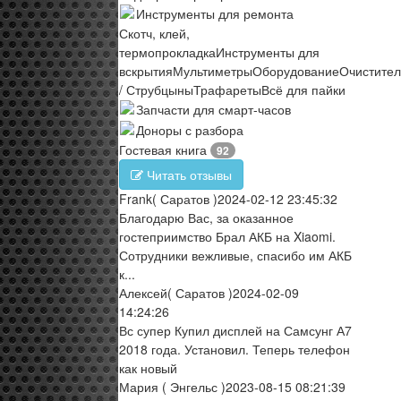
Инструменты для ремонта
Скотч, клей,
термопрокладка
Инструменты для
вскрытия
Мультиметры
Оборудование
Очистите
/ Струбцыны
Трафареты
Всё для пайки
Запчасти для смарт-часов
Доноры с разбора
Гостевая книга
92
Читать отзывы
Frank
( Саратов )
2024-02-12 23:45:32
Благодарю Вас, за оказанное
гостеприимство Брал АКБ на Xiaomi.
Сотрудники вежливые, спасибо им АКБ
к...
Алексей
( Саратов )
2024-02-09
14:24:26
Вс супер Купил дисплей на Самсунг А7
2018 года. Установил. Теперь телефон
как новый
Мария
( Энгельс )
2023-08-15 08:21:39