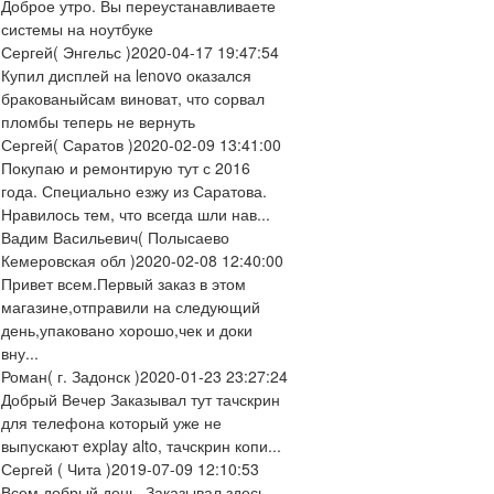
Доброе утро. Вы переустанавливаете
системы на ноутбуке
Сергей
( Энгельс )
2020-04-17 19:47:54
Купил дисплей на lenovo оказался
бракованыйсам виноват, что сорвал
пломбы теперь не вернуть
Сергей
( Саратов )
2020-02-09 13:41:00
Покупаю и ремонтирую тут с 2016
года. Специально езжу из Саратова.
Нравилось тем, что всегда шли нав...
Вадим Васильевич
( Полысаево
Кемеровская обл )
2020-02-08 12:40:00
Привет всем.Первый заказ в этом
магазине,отправили на следующий
день,упаковано хорошо,чек и доки
вну...
Роман
( г. Задонск )
2020-01-23 23:27:24
Добрый Вечер Заказывал тут тачскрин
для телефона который уже не
выпускают explay alto, тачскрин копи...
Сергей
( Чита )
2019-07-09 12:10:53
Всем добрый день. Заказывал здесь