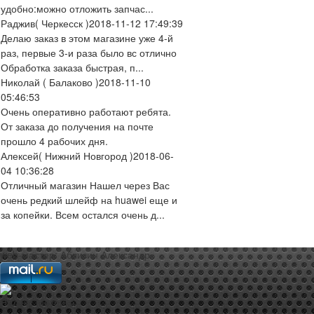
удобно:можно отложить запчас...
Раджив
( Черкесск )
2018-11-12 17:49:39
Делаю заказ в этом магазине уже 4-й
раз, первые 3-и раза было вс отлично
Обработка заказа быстрая, п...
Николай
( Балаково )
2018-11-10
05:46:53
Очень оперативно работают ребята.
От заказа до получения на почте
прошло 4 рабочих дня.
Алексей
( Нижний Новгород )
2018-06-
04 10:36:28
Отличный магазин Нашел через Вас
очень редкий шлейф на huawei еще и
за копейки. Всем остался очень д...
web-мастер:
Аблизин Александр