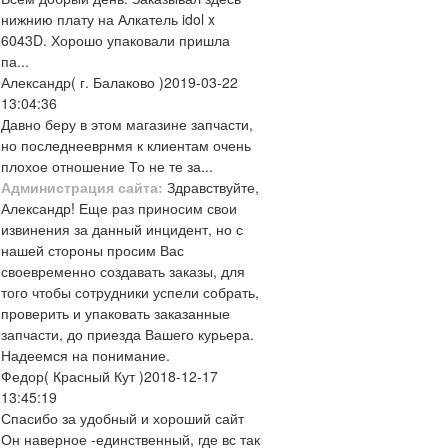
нижнию плату на Алкатель idol x
6043D. Хорошо упаковали пришла
па...
Александр
( г. Балаково )
2019-03-22
13:04:36
Давно беру в этом магазине запчасти,
но последнееврнмя к клиентам очень
плохое отношение То не те за...
Администрация сайта:
Здравствуйте,
Александр! Еще раз приносим свои
извинения за данный инцидент, но с
нашей стороны просим Вас
своевременно создавать заказы, для
того чтобы сотрудники успели собрать,
проверить и упаковать заказанные
запчасти, до приезда Вашего курьера.
Надеемся на понимание.
Федор
( Красный Кут )
2018-12-17
13:45:19
Спасибо за удобный и хороший сайт
Он наверное -единственный, где вс так