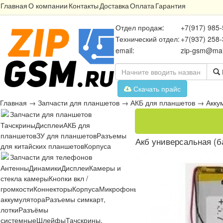
Главная
О компании
Контакты
Доставка
Оплата
Гарантия
Отдел продаж:
+7(917) 985-
Технический отдел:
+7(937) 258-
email:
zip-gsm@mai
Скачать прайс
Главная
→
Запчасти для планшетов
→
АКБ для планшетов
→
Акку
Запчасти для планшетов
Тачскрины
Дисплеи
АКБ для
планшетов
ЗУ для планшетов
Разъемы
Акб универсальная (б
для китайских планшетов
Корпуса
Запчасти для телефонов
Антенны
Динамики
Дисплеи
Камеры и
стекла камеры
Кнопки вкл /
громкости
Коннекторы
Корпуса
Микрофоны
Микросхемы
Платы
Разъё
аккумулятора
Разъемы симкарт,
лотки
Разъёмы
системные
Шлейфы
Тачскрины,