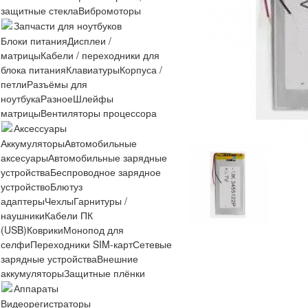
защитные стекла
Вибромоторы
Запчасти для ноутбуков
Блоки питания
Дисплеи /
матрицы
Кабели / переходники для
блока питания
Клавиатуры
Корпуса /
петли
Разъёмы для
ноутбука
Разное
Шлейфы
матрицы
Вентиляторы процессора
Аксессуары
Аккумуляторы
Автомобильные
аксесуары
Автомобильные зарядные
устройства
Беспроводное зарядное
устройство
Блютуз
адаптеры
Чехлы
Гарнитуры /
наушники
Кабели ПК
(USB)
Коврики
Монопод для
селфи
Переходники SIM-карт
Сетевые
зарядные устройства
Внешние
аккумуляторы
Защитные плёнки
Аппараты
Видеорегистраторы