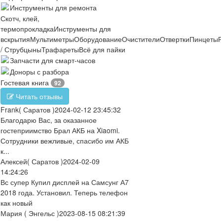
Инструменты для ремонта
Скотч, клей,
термопрокладка
Инструменты для
вскрытия
Мультиметры
Оборудование
Очистители
Отвертки
Пинцеты
/ Струбцыны
Трафареты
Всё для пайки
Запчасти для смарт-часов
Доноры с разбора
Гостевая книга
92
Читать отзывы
Frank
( Саратов )
2024-02-12 23:45:32
Благодарю Вас, за оказанное
гостеприимство Брал АКБ на Xiaomi.
Сотрудники вежливые, спасибо им АКБ
к...
Алексей
( Саратов )
2024-02-09
14:24:26
Вс супер Купил дисплей на Самсунг А7
2018 года. Установил. Теперь телефон
как новый
Мария
( Энгельс )
2023-08-15 08:21:39