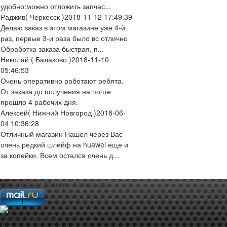
удобно:можно отложить запчас...
Раджив
( Черкесск )
2018-11-12 17:49:39
Делаю заказ в этом магазине уже 4-й
раз, первые 3-и раза было вс отлично
Обработка заказа быстрая, п...
Николай
( Балаково )
2018-11-10
05:46:53
Очень оперативно работают ребята.
От заказа до получения на почте
прошло 4 рабочих дня.
Алексей
( Нижний Новгород )
2018-06-
04 10:36:28
Отличный магазин Нашел через Вас
очень редкий шлейф на huawei еще и
за копейки. Всем остался очень д...
web-мастер:
Аблизин Александр