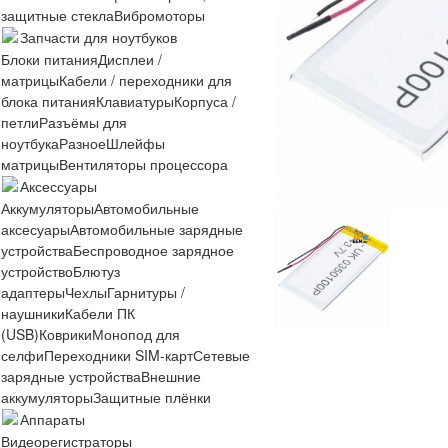
защитные стекла
Вибромоторы
Запчасти для ноутбуков
Блоки питания
Дисплеи /
матрицы
Кабели / переходники для
блока питания
Клавиатуры
Корпуса /
петли
Разъёмы для
ноутбука
Разное
Шлейфы
матрицы
Вентиляторы процессора
Аксессуары
Аккумуляторы
Автомобильные
аксесуары
Автомобильные зарядные
устройства
Беспроводное зарядное
устройство
Блютуз
адаптеры
Чехлы
Гарнитуры /
наушники
Кабели ПК
(USB)
Коврики
Монопод для
селфи
Переходники SIM-карт
Сетевые
зарядные устройства
Внешние
аккумуляторы
Защитные плёнки
Аппараты
Видеорегистраторы