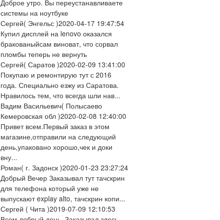
Доброе утро. Вы переустанавливаете
системы на ноутбуке
Сергей
( Энгельс )
2020-04-17 19:47:54
Купил дисплей на lenovo оказался
бракованыйсам виноват, что сорвал
пломбы теперь не вернуть
Сергей
( Саратов )
2020-02-09 13:41:00
Покупаю и ремонтирую тут с 2016
года. Специально езжу из Саратова.
Нравилось тем, что всегда шли нав...
Вадим Васильевич
( Полысаево
Кемеровская обл )
2020-02-08 12:40:00
Привет всем.Первый заказ в этом
магазине,отправили на следующий
день,упаковано хорошо,чек и доки
вну...
Роман
( г. Задонск )
2020-01-23 23:27:24
Добрый Вечер Заказывал тут тачскрин
для телефона который уже не
выпускают explay alto, тачскрин копи...
Сергей
( Чита )
2019-07-09 12:10:53
Всем добрый день. Заказывал здесь