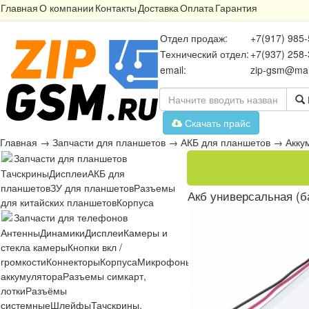
Главная
О компании
Контакты
Доставка
Оплата
Гарантия
Отдел продаж:
+7(917) 985-
Технический отдел:
+7(937) 258-
email:
zip-gsm@mai
Скачать прайс
Главная
→
Запчасти для планшетов
→
АКБ для планшетов
→
Акку
Запчасти для планшетов
Тачскрины
Дисплеи
АКБ для
планшетов
ЗУ для планшетов
Разъемы
Акб универсальная (б
для китайских планшетов
Корпуса
Запчасти для телефонов
Антенны
Динамики
Дисплеи
Камеры и
стекла камеры
Кнопки вкл /
громкости
Коннекторы
Корпуса
Микрофоны
Микросхемы
Платы
Разъё
аккумулятора
Разъемы симкарт,
лотки
Разъёмы
системные
Шлейфы
Тачскрины,