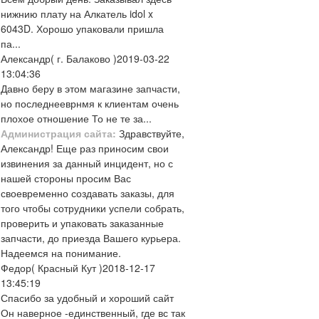
нижнию плату на Алкатель idol x
6043D. Хорошо упаковали пришла
па...
Александр
( г. Балаково )
2019-03-22
13:04:36
Давно беру в этом магазине запчасти,
но последнееврнмя к клиентам очень
плохое отношение То не те за...
Администрация сайта:
Здравствуйте,
Александр! Еще раз приносим свои
извинения за данный инцидент, но с
нашей стороны просим Вас
своевременно создавать заказы, для
того чтобы сотрудники успели собрать,
проверить и упаковать заказанные
запчасти, до приезда Вашего курьера.
Надеемся на понимание.
Федор
( Красный Кут )
2018-12-17
13:45:19
Спасибо за удобный и хороший сайт
Он наверное -единственный, где вс так