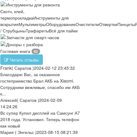
Инструменты для ремонта
Скотч, клей,
термопрокладка
Инструменты для
вскрытия
Мультиметры
Оборудование
Очистители
Отвертки
Пинцеты
/ Струбцыны
Трафареты
Всё для пайки
Запчасти для смарт-часов
Доноры с разбора
Гостевая книга
92
Читать отзывы
Frank
( Саратов )
2024-02-12 23:45:32
Благодарю Вас, за оказанное
гостеприимство Брал АКБ на Xiaomi.
Сотрудники вежливые, спасибо им АКБ
к...
Алексей
( Саратов )
2024-02-09
14:24:26
Вс супер Купил дисплей на Самсунг А7
2018 года. Установил. Теперь телефон
как новый
Мария
( Энгельс )
2023-08-15 08:21:39