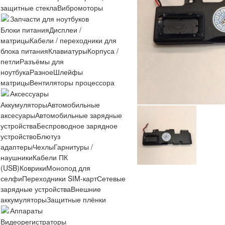
защитные стекла
Вибромоторы
Запчасти для ноутбуков
Блоки питания
Дисплеи /
матрицы
Кабели / переходники для
блока питания
Клавиатуры
Корпуса /
петли
Разъёмы для
ноутбука
Разное
Шлейфы
матрицы
Вентиляторы процессора
Аксессуары
Аккумуляторы
Автомобильные
аксесуары
Автомобильные зарядные
устройства
Беспроводное зарядное
устройство
Блютуз
адаптеры
Чехлы
Гарнитуры /
наушники
Кабели ПК
(USB)
Коврики
Монопод для
селфи
Переходники SIM-карт
Сетевые
зарядные устройства
Внешние
аккумуляторы
Защитные плёнки
Аппараты
Видеорегистраторы