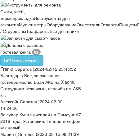
Инструменты для ремонта
Скотч, клей,
термопрокладка
Инструменты для
вскрытия
Мультиметры
Оборудование
Очистители
Отвертки
Пинцеты
/ Струбцыны
Трафареты
Всё для пайки
Запчасти для смарт-часов
Доноры с разбора
Гостевая книга
92
Читать отзывы
Frank
( Саратов )
2024-02-12 23:45:32
Благодарю Вас, за оказанное
гостеприимство Брал АКБ на Xiaomi.
Сотрудники вежливые, спасибо им АКБ
к...
Алексей
( Саратов )
2024-02-09
14:24:26
Вс супер Купил дисплей на Самсунг А7
2018 года. Установил. Теперь телефон
как новый
Мария
( Энгельс )
2023-08-15 08:21:39