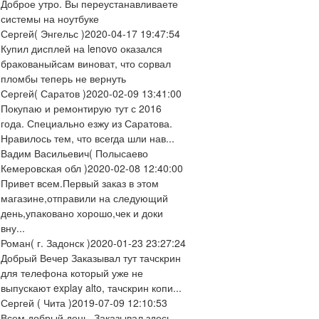
Доброе утро. Вы переустанавливаете
системы на ноутбуке
Сергей
( Энгельс )
2020-04-17 19:47:54
Купил дисплей на lenovo оказался
бракованыйсам виноват, что сорвал
пломбы теперь не вернуть
Сергей
( Саратов )
2020-02-09 13:41:00
Покупаю и ремонтирую тут с 2016
года. Специально езжу из Саратова.
Нравилось тем, что всегда шли нав...
Вадим Васильевич
( Полысаево
Кемеровская обл )
2020-02-08 12:40:00
Привет всем.Первый заказ в этом
магазине,отправили на следующий
день,упаковано хорошо,чек и доки
вну...
Роман
( г. Задонск )
2020-01-23 23:27:24
Добрый Вечер Заказывал тут тачскрин
для телефона который уже не
выпускают explay alto, тачскрин копи...
Сергей
( Чита )
2019-07-09 12:10:53
Всем добрый день. Заказывал здесь