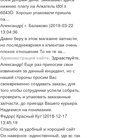
нижнию плату на Алкатель idol x
6043D. Хорошо упаковали пришла
па...
Александр
( г. Балаково )
2019-03-22
13:04:36
Давно беру в этом магазине запчасти,
но последнееврнмя к клиентам очень
плохое отношение То не те за...
Администрация сайта:
Здравствуйте,
Александр! Еще раз приносим свои
извинения за данный инцидент, но с
нашей стороны просим Вас
своевременно создавать заказы, для
того чтобы сотрудники успели собрать,
проверить и упаковать заказанные
запчасти, до приезда Вашего курьера.
Надеемся на понимание.
Федор
( Красный Кут )
2018-12-17
13:45:19
Спасибо за удобный и хороший сайт
Он наверное -единственный, где вс так