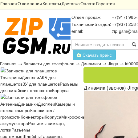
Главная
О компании
Контакты
Доставка
Оплата
Гарантия
Отдел продаж:
+7(917) 985-
Технический отдел:
+7(937) 258-
email:
zip-gsm@mai
Скачать прайс
Главная
→
Запчасти для телефонов
→
Динамики
→
Jinga
→
id000
Запчасти для планшетов
Тачскрины
Дисплеи
АКБ для
планшетов
ЗУ для планшетов
Разъемы
Динамик (звонок) Jing
для китайских планшетов
Корпуса
Запчасти для телефонов
Антенны
Динамики
Дисплеи
Камеры и
стекла камеры
Кнопки вкл /
громкости
Коннекторы
Корпуса
Микрофоны
Микросхемы
Платы
Разъё
аккумулятора
Разъемы симкарт,
лотки
Разъёмы
системные
Шлейфы
Тачскрины,