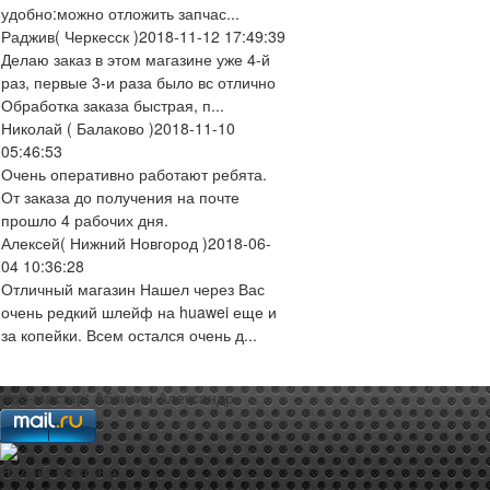
удобно:можно отложить запчас...
Раджив
( Черкесск )
2018-11-12 17:49:39
Делаю заказ в этом магазине уже 4-й
раз, первые 3-и раза было вс отлично
Обработка заказа быстрая, п...
Николай
( Балаково )
2018-11-10
05:46:53
Очень оперативно работают ребята.
От заказа до получения на почте
прошло 4 рабочих дня.
Алексей
( Нижний Новгород )
2018-06-
04 10:36:28
Отличный магазин Нашел через Вас
очень редкий шлейф на huawei еще и
за копейки. Всем остался очень д...
web-мастер:
Аблизин Александр