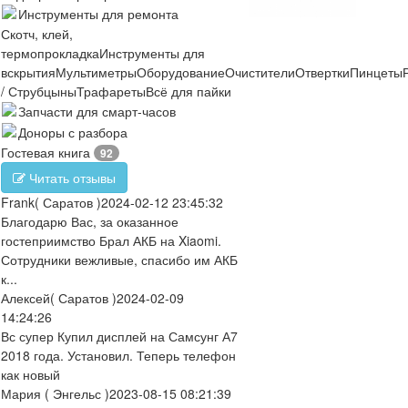
Инструменты для ремонта
Скотч, клей,
термопрокладка
Инструменты для
вскрытия
Мультиметры
Оборудование
Очистители
Отвертки
Пинцеты
/ Струбцыны
Трафареты
Всё для пайки
Запчасти для смарт-часов
Доноры с разбора
Гостевая книга
92
Читать отзывы
Frank
( Саратов )
2024-02-12 23:45:32
Благодарю Вас, за оказанное
гостеприимство Брал АКБ на Xiaomi.
Сотрудники вежливые, спасибо им АКБ
к...
Алексей
( Саратов )
2024-02-09
14:24:26
Вс супер Купил дисплей на Самсунг А7
2018 года. Установил. Теперь телефон
как новый
Мария
( Энгельс )
2023-08-15 08:21:39