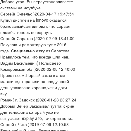
Доброе утро. Вы переустанавливаете
системы на ноутбуке
Сергей
( Энгельс )
2020-04-17 19:47:54
Купил дисплей на lenovo оказался
бракованыйсам виноват, что сорвал
пломбы теперь не вернуть
Сергей
( Саратов )
2020-02-09 13:41:00
Покупаю и ремонтирую тут с 2016
года. Специально езжу из Саратова.
Нравилось тем, что всегда шли нав...
Вадим Васильевич
( Полысаево
Кемеровская обл )
2020-02-08 12:40:00
Привет всем.Первый заказ в этом
магазине,отправили на следующий
день,упаковано хорошо,чек и доки
вну...
Роман
( г. Задонск )
2020-01-23 23:27:24
Добрый Вечер Заказывал тут тачскрин
для телефона который уже не
выпускают explay alto, тачскрин копи...
Сергей
( Чита )
2019-07-09 12:10:53
Всем добрый день. Заказывал здесь