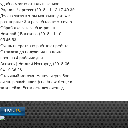
удобно:можно отложить запчас...
Раджив
( Черкесск )
2018-11-12 17:49:39
Делаю заказ в этом магазине уже 4-й
раз, первые 3-и раза было вс отлично
Обработка заказа быстрая, п...
Николай
( Балаково )
2018-11-10
05:46:53
Очень оперативно работают ребята.
От заказа до получения на почте
прошло 4 рабочих дня.
Алексей
( Нижний Новгород )
2018-06-
04 10:36:28
Отличный магазин Нашел через Вас
очень редкий шлейф на huawei еще и
за копейки. Всем остался очень д...
web-мастер:
Аблизин Александр