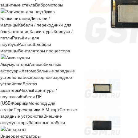
защитные стекла
Вибромоторы
Запчасти для ноутбуков
Блоки питания
Дисплеи /
матрицы
Кабели / переходники для
блока питания
Клавиатуры
Корпуса /
петли
Разъёмы для
ноутбука
Разное
Шлейфы
матрицы
Вентиляторы процессора
Аксессуары
Аккумуляторы
Автомобильные
аксесуары
Автомобильные зарядные
устройства
Беспроводное зарядное
устройство
Блютуз
адаптеры
Чехлы
Гарнитуры /
наушники
Кабели ПК
(USB)
Коврики
Монопод для
селфи
Переходники SIM-карт
Сетевые
зарядные устройства
Внешние
аккумуляторы
Защитные плёнки
Аппараты
Видеорегистраторы