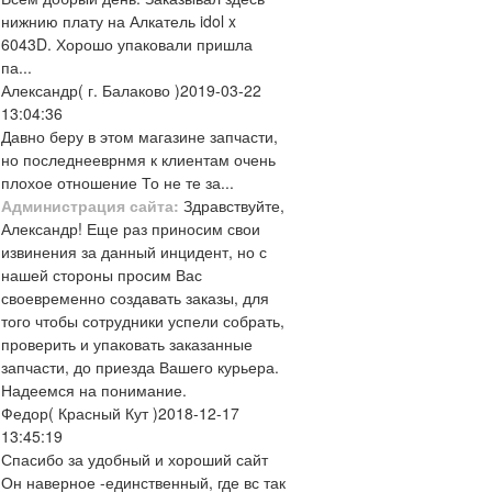
нижнию плату на Алкатель idol x
6043D. Хорошо упаковали пришла
па...
Александр
( г. Балаково )
2019-03-22
13:04:36
Давно беру в этом магазине запчасти,
но последнееврнмя к клиентам очень
плохое отношение То не те за...
Администрация сайта:
Здравствуйте,
Александр! Еще раз приносим свои
извинения за данный инцидент, но с
нашей стороны просим Вас
своевременно создавать заказы, для
того чтобы сотрудники успели собрать,
проверить и упаковать заказанные
запчасти, до приезда Вашего курьера.
Надеемся на понимание.
Федор
( Красный Кут )
2018-12-17
13:45:19
Спасибо за удобный и хороший сайт
Он наверное -единственный, где вс так