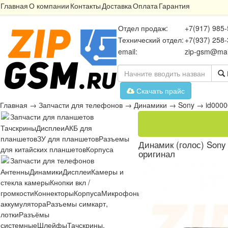
Главная
О компании
Контакты
Доставка
Оплата
Гарантия
Отдел продаж:
+7(917) 985-
Технический отдел:
+7(937) 258-
email:
zip-gsm@mai
Скачать прайс
Главная
→
Запчасти для телефонов
→
Динамики
→
Sony
→
id000
Запчасти для планшетов
Тачскрины
Дисплеи
АКБ для
планшетов
ЗУ для планшетов
Разъемы
Динамик (голос) Sony X
для китайских планшетов
Корпуса
оригинал
Запчасти для телефонов
Антенны
Динамики
Дисплеи
Камеры и
стекла камеры
Кнопки вкл /
громкости
Коннекторы
Корпуса
Микрофоны
Микросхемы
Платы
Разъё
аккумулятора
Разъемы симкарт,
лотки
Разъёмы
системные
Шлейфы
Тачскрины,