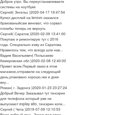
Доброе утро. Вы переустанавливаете
системы на ноутбуке
Сергей
( Энгельс )
2020-04-17 19:47:54
Купил дисплей на lenovo оказался
бракованыйсам виноват, что сорвал
пломбы теперь не вернуть
Сергей
( Саратов )
2020-02-09 13:41:00
Покупаю и ремонтирую тут с 2016
года. Специально езжу из Саратова.
Нравилось тем, что всегда шли нав...
Вадим Васильевич
( Полысаево
Кемеровская обл )
2020-02-08 12:40:00
Привет всем.Первый заказ в этом
магазине,отправили на следующий
день,упаковано хорошо,чек и доки
вну...
Роман
( г. Задонск )
2020-01-23 23:27:24
Добрый Вечер Заказывал тут тачскрин
для телефона который уже не
выпускают explay alto, тачскрин копи...
Сергей
( Чита )
2019-07-09 12:10:53
Всем добрый день. Заказывал здесь