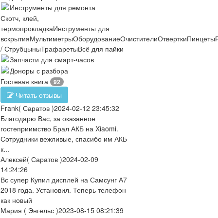
Инструменты для ремонта
Скотч, клей,
термопрокладка
Инструменты для
вскрытия
Мультиметры
Оборудование
Очистители
Отвертки
Пинцеты
/ Струбцыны
Трафареты
Всё для пайки
Запчасти для смарт-часов
Доноры с разбора
Гостевая книга
92
Читать отзывы
Frank
( Саратов )
2024-02-12 23:45:32
Благодарю Вас, за оказанное
гостеприимство Брал АКБ на Xiaomi.
Сотрудники вежливые, спасибо им АКБ
к...
Алексей
( Саратов )
2024-02-09
14:24:26
Вс супер Купил дисплей на Самсунг А7
2018 года. Установил. Теперь телефон
как новый
Мария
( Энгельс )
2023-08-15 08:21:39