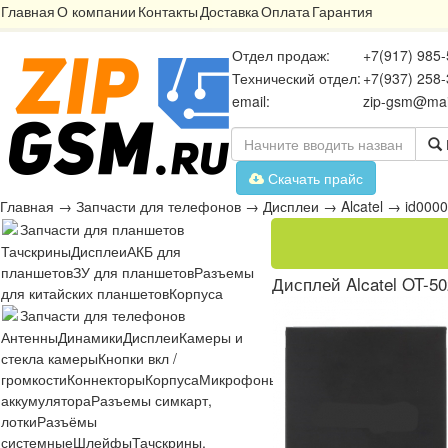
Главная
О компании
Контакты
Доставка
Оплата
Гарантия
Отдел продаж:
+7(917) 985-
Технический отдел:
+7(937) 258-
email:
zip-gsm@mai
Скачать прайс
Главная
→
Запчасти для телефонов
→
Дисплеи
→
Alcatel
→
id000
Запчасти для планшетов
Тачскрины
Дисплеи
АКБ для
планшетов
ЗУ для планшетов
Разъемы
Дисплей Alcatel OT-50
для китайских планшетов
Корпуса
Запчасти для телефонов
Антенны
Динамики
Дисплеи
Камеры и
стекла камеры
Кнопки вкл /
громкости
Коннекторы
Корпуса
Микрофоны
Микросхемы
Платы
Разъё
аккумулятора
Разъемы симкарт,
лотки
Разъёмы
системные
Шлейфы
Тачскрины,