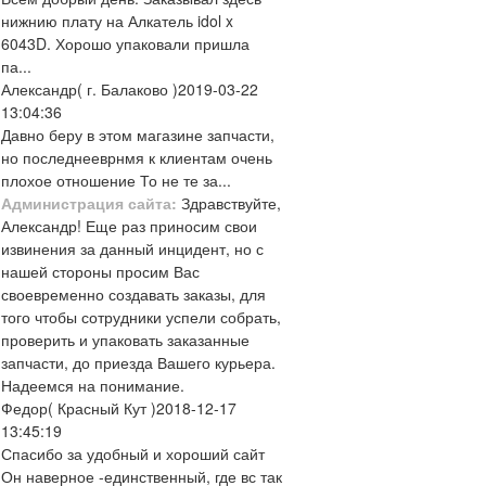
нижнию плату на Алкатель idol x
6043D. Хорошо упаковали пришла
па...
Александр
( г. Балаково )
2019-03-22
13:04:36
Давно беру в этом магазине запчасти,
но последнееврнмя к клиентам очень
плохое отношение То не те за...
Администрация сайта:
Здравствуйте,
Александр! Еще раз приносим свои
извинения за данный инцидент, но с
нашей стороны просим Вас
своевременно создавать заказы, для
того чтобы сотрудники успели собрать,
проверить и упаковать заказанные
запчасти, до приезда Вашего курьера.
Надеемся на понимание.
Федор
( Красный Кут )
2018-12-17
13:45:19
Спасибо за удобный и хороший сайт
Он наверное -единственный, где вс так