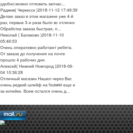
удобно:можно отложить запчас...
Раджив
( Черкесск )
2018-11-12 17:49:39
Делаю заказ в этом магазине уже 4-й
раз, первые 3-и раза было вс отлично
Обработка заказа быстрая, п...
Николай
( Балаково )
2018-11-10
05:46:53
Очень оперативно работают ребята.
От заказа до получения на почте
прошло 4 рабочих дня.
Алексей
( Нижний Новгород )
2018-06-
04 10:36:28
Отличный магазин Нашел через Вас
очень редкий шлейф на huawei еще и
за копейки. Всем остался очень д...
web-мастер:
Аблизин Александр