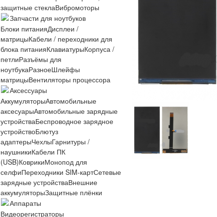
защитные стекла
Вибромоторы
Запчасти для ноутбуков
Блоки питания
Дисплеи /
матрицы
Кабели / переходники для
блока питания
Клавиатуры
Корпуса /
петли
Разъёмы для
ноутбука
Разное
Шлейфы
матрицы
Вентиляторы процессора
Аксессуары
Аккумуляторы
Автомобильные
аксесуары
Автомобильные зарядные
устройства
Беспроводное зарядное
устройство
Блютуз
адаптеры
Чехлы
Гарнитуры /
наушники
Кабели ПК
(USB)
Коврики
Монопод для
селфи
Переходники SIM-карт
Сетевые
зарядные устройства
Внешние
аккумуляторы
Защитные плёнки
Аппараты
Видеорегистраторы