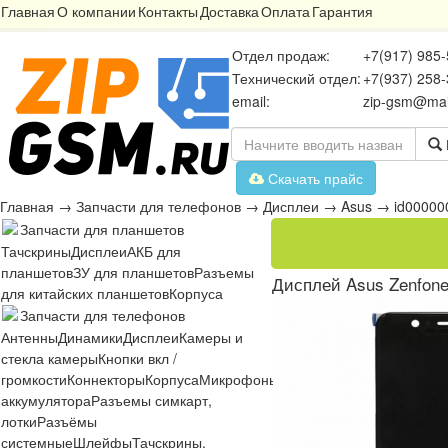
Главная
О компании
Контакты
Доставка
Оплата
Гарантия
Отдел продаж:
+7(917) 985-
Технический отдел:
+7(937) 258-
email:
zip-gsm@mai
Скачать прайс
Главная
→
Запчасти для телефонов
→
Дисплеи
→
Asus
→
id00000
Запчасти для планшетов
Тачскрины
Дисплеи
АКБ для
планшетов
ЗУ для планшетов
Разъемы
Дисплей Asus Zenfone
для китайских планшетов
Корпуса
Запчасти для телефонов
Антенны
Динамики
Дисплеи
Камеры и
стекла камеры
Кнопки вкл /
громкости
Коннекторы
Корпуса
Микрофоны
Микросхемы
Платы
Разъё
аккумулятора
Разъемы симкарт,
лотки
Разъёмы
системные
Шлейфы
Тачскрины,