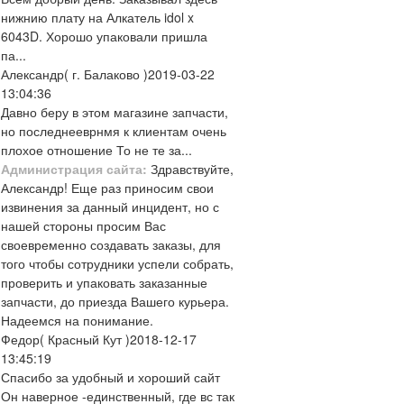
нижнию плату на Алкатель idol x
6043D. Хорошо упаковали пришла
па...
Александр
( г. Балаково )
2019-03-22
13:04:36
Давно беру в этом магазине запчасти,
но последнееврнмя к клиентам очень
плохое отношение То не те за...
Администрация сайта:
Здравствуйте,
Александр! Еще раз приносим свои
извинения за данный инцидент, но с
нашей стороны просим Вас
своевременно создавать заказы, для
того чтобы сотрудники успели собрать,
проверить и упаковать заказанные
запчасти, до приезда Вашего курьера.
Надеемся на понимание.
Федор
( Красный Кут )
2018-12-17
13:45:19
Спасибо за удобный и хороший сайт
Он наверное -единственный, где вс так