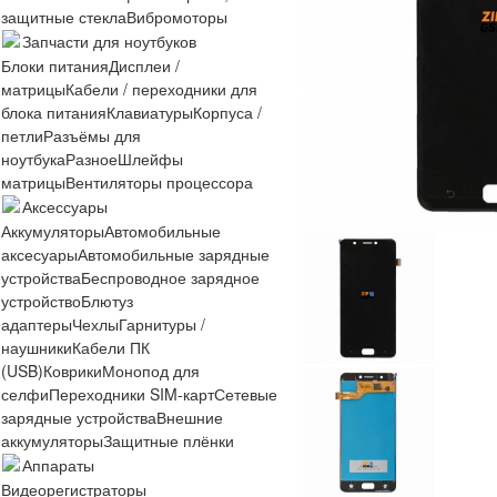
защитные стекла
Вибромоторы
Запчасти для ноутбуков
Блоки питания
Дисплеи /
матрицы
Кабели / переходники для
блока питания
Клавиатуры
Корпуса /
петли
Разъёмы для
ноутбука
Разное
Шлейфы
матрицы
Вентиляторы процессора
Аксессуары
Аккумуляторы
Автомобильные
аксесуары
Автомобильные зарядные
устройства
Беспроводное зарядное
устройство
Блютуз
адаптеры
Чехлы
Гарнитуры /
наушники
Кабели ПК
(USB)
Коврики
Монопод для
селфи
Переходники SIM-карт
Сетевые
зарядные устройства
Внешние
аккумуляторы
Защитные плёнки
Аппараты
Видеорегистраторы