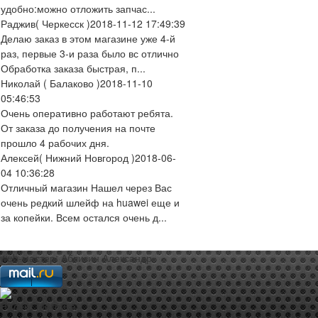
удобно:можно отложить запчас...
Раджив
( Черкесск )
2018-11-12 17:49:39
Делаю заказ в этом магазине уже 4-й
раз, первые 3-и раза было вс отлично
Обработка заказа быстрая, п...
Николай
( Балаково )
2018-11-10
05:46:53
Очень оперативно работают ребята.
От заказа до получения на почте
прошло 4 рабочих дня.
Алексей
( Нижний Новгород )
2018-06-
04 10:36:28
Отличный магазин Нашел через Вас
очень редкий шлейф на huawei еще и
за копейки. Всем остался очень д...
web-мастер:
Аблизин Александр