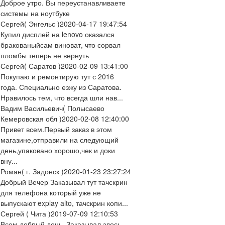
Доброе утро. Вы переустанавливаете
системы на ноутбуке
Сергей
( Энгельс )
2020-04-17 19:47:54
Купил дисплей на lenovo оказался
бракованыйсам виноват, что сорвал
пломбы теперь не вернуть
Сергей
( Саратов )
2020-02-09 13:41:00
Покупаю и ремонтирую тут с 2016
года. Специально езжу из Саратова.
Нравилось тем, что всегда шли нав...
Вадим Васильевич
( Полысаево
Кемеровская обл )
2020-02-08 12:40:00
Привет всем.Первый заказ в этом
магазине,отправили на следующий
день,упаковано хорошо,чек и доки
вну...
Роман
( г. Задонск )
2020-01-23 23:27:24
Добрый Вечер Заказывал тут тачскрин
для телефона который уже не
выпускают explay alto, тачскрин копи...
Сергей
( Чита )
2019-07-09 12:10:53
Всем добрый день. Заказывал здесь