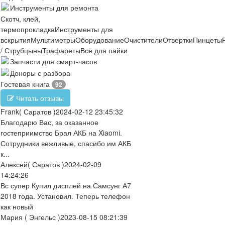
Инструменты для ремонта
Скотч, клей,
термопрокладка
Инструменты для
вскрытия
Мультиметры
Оборудование
Очистители
Отвертки
Пинцеты
/ Струбцыны
Трафареты
Всё для пайки
Запчасти для смарт-часов
Доноры с разбора
Гостевая книга
92
Читать отзывы
Frank
( Саратов )
2024-02-12 23:45:32
Благодарю Вас, за оказанное
гостеприимство Брал АКБ на Xiaomi.
Сотрудники вежливые, спасибо им АКБ
к...
Алексей
( Саратов )
2024-02-09
14:24:26
Вс супер Купил дисплей на Самсунг А7
2018 года. Установил. Теперь телефон
как новый
Мария
( Энгельс )
2023-08-15 08:21:39