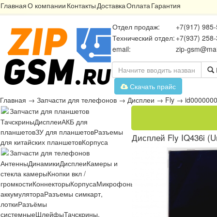
Главная
О компании
Контакты
Доставка
Оплата
Гарантия
Отдел продаж:
+7(917) 985-
Технический отдел:
+7(937) 258-
email:
zip-gsm@mai
Скачать прайс
Главная
→
Запчасти для телефонов
→
Дисплеи
→
Fly
→
id000000
Запчасти для планшетов
Тачскрины
Дисплеи
АКБ для
планшетов
ЗУ для планшетов
Разъемы
Дисплей Fly IQ436i (U
для китайских планшетов
Корпуса
Запчасти для телефонов
Антенны
Динамики
Дисплеи
Камеры и
стекла камеры
Кнопки вкл /
громкости
Коннекторы
Корпуса
Микрофоны
Микросхемы
Платы
Разъё
аккумулятора
Разъемы симкарт,
лотки
Разъёмы
системные
Шлейфы
Тачскрины,