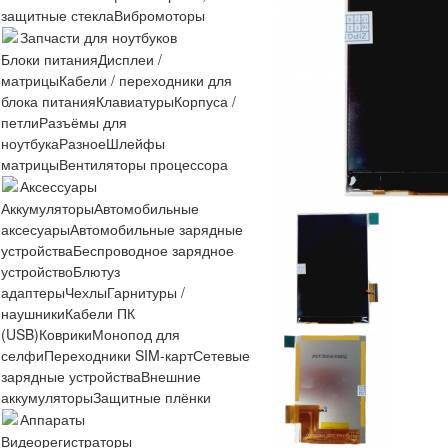
защитные стекла
Вибромоторы
Запчасти для ноутбуков
Блоки питания
Дисплеи /
матрицы
Кабели / переходники для
блока питания
Клавиатуры
Корпуса /
петли
Разъёмы для
ноутбука
Разное
Шлейфы
матрицы
Вентиляторы процессора
Аксессуары
Аккумуляторы
Автомобильные
аксесуары
Автомобильные зарядные
устройства
Беспроводное зарядное
устройство
Блютуз
адаптеры
Чехлы
Гарнитуры /
наушники
Кабели ПК
(USB)
Коврики
Монопод для
селфи
Переходники SIM-карт
Сетевые
зарядные устройства
Внешние
аккумуляторы
Защитные плёнки
Аппараты
Видеорегистраторы