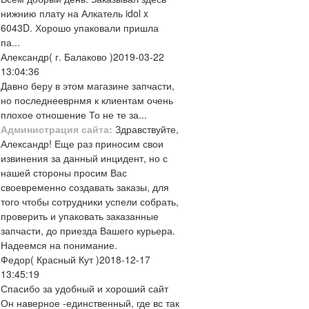
нижнию плату на Алкатель idol x
6043D. Хорошо упаковали пришла
па...
Александр
( г. Балаково )
2019-03-22
13:04:36
Давно беру в этом магазине запчасти,
но последнееврнмя к клиентам очень
плохое отношение То не те за...
Администрация сайта:
Здравствуйте,
Александр! Еще раз приносим свои
извинения за данный инцидент, но с
нашей стороны просим Вас
своевременно создавать заказы, для
того чтобы сотрудники успели собрать,
проверить и упаковать заказанные
запчасти, до приезда Вашего курьера.
Надеемся на понимание.
Федор
( Красный Кут )
2018-12-17
13:45:19
Спасибо за удобный и хороший сайт
Он наверное -единственный, где вс так