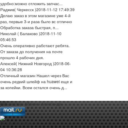
удобно:можно отложить запчас...
Раджив
( Черкесск )
2018-11-12 17:49:39
Делаю заказ в этом магазине уже 4-й
раз, первые 3-и раза было вс отлично
Обработка заказа быстрая, п...
Николай
( Балаково )
2018-11-10
05:46:53
Очень оперативно работают ребята.
От заказа до получения на почте
прошло 4 рабочих дня.
Алексей
( Нижний Новгород )
2018-06-
04 10:36:28
Отличный магазин Нашел через Вас
очень редкий шлейф на huawei еще и
за копейки. Всем остался очень д...
web-мастер:
Аблизин Александр