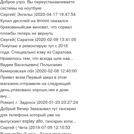
Доброе утро. Вы переустанавливаете
системы на ноутбуке
Сергей
( Энгельс )
2020-04-17 19:47:54
Купил дисплей на lenovo оказался
бракованыйсам виноват, что сорвал
пломбы теперь не вернуть
Сергей
( Саратов )
2020-02-09 13:41:00
Покупаю и ремонтирую тут с 2016
года. Специально езжу из Саратова.
Нравилось тем, что всегда шли нав...
Вадим Васильевич
( Полысаево
Кемеровская обл )
2020-02-08 12:40:00
Привет всем.Первый заказ в этом
магазине,отправили на следующий
день,упаковано хорошо,чек и доки
вну...
Роман
( г. Задонск )
2020-01-23 23:27:24
Добрый Вечер Заказывал тут тачскрин
для телефона который уже не
выпускают explay alto, тачскрин копи...
Сергей
( Чита )
2019-07-09 12:10:53
Всем добрый день. Заказывал здесь