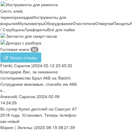
Инструменты для ремонта
Скотч, клей,
термопрокладка
Инструменты для
вскрытия
Мультиметры
Оборудование
Очистители
Отвертки
Пинцеты
/ Струбцыны
Трафареты
Всё для пайки
Запчасти для смарт-часов
Доноры с разбора
Гостевая книга
92
Читать отзывы
Frank
( Саратов )
2024-02-12 23:45:32
Благодарю Вас, за оказанное
гостеприимство Брал АКБ на Xiaomi.
Сотрудники вежливые, спасибо им АКБ
к...
Алексей
( Саратов )
2024-02-09
14:24:26
Вс супер Купил дисплей на Самсунг А7
2018 года. Установил. Теперь телефон
как новый
Мария
( Энгельс )
2023-08-15 08:21:39