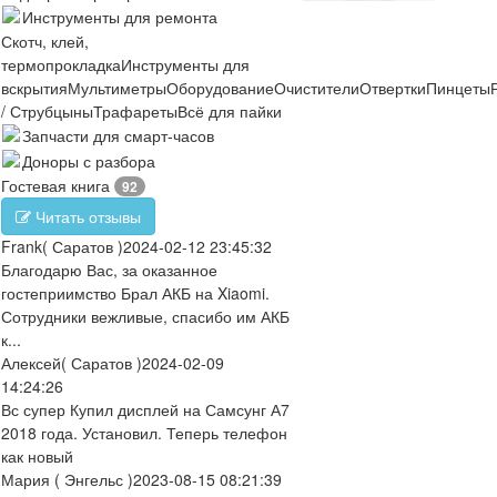
Инструменты для ремонта
Скотч, клей,
термопрокладка
Инструменты для
вскрытия
Мультиметры
Оборудование
Очистители
Отвертки
Пинцеты
/ Струбцыны
Трафареты
Всё для пайки
Запчасти для смарт-часов
Доноры с разбора
Гостевая книга
92
Читать отзывы
Frank
( Саратов )
2024-02-12 23:45:32
Благодарю Вас, за оказанное
гостеприимство Брал АКБ на Xiaomi.
Сотрудники вежливые, спасибо им АКБ
к...
Алексей
( Саратов )
2024-02-09
14:24:26
Вс супер Купил дисплей на Самсунг А7
2018 года. Установил. Теперь телефон
как новый
Мария
( Энгельс )
2023-08-15 08:21:39