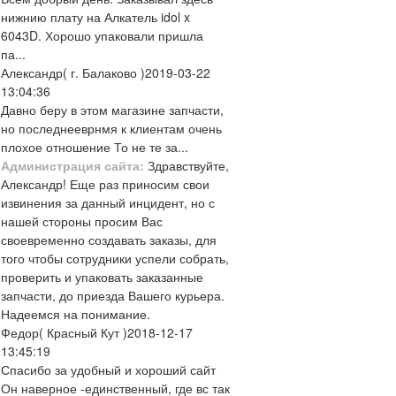
нижнию плату на Алкатель idol x
6043D. Хорошо упаковали пришла
па...
Александр
( г. Балаково )
2019-03-22
13:04:36
Давно беру в этом магазине запчасти,
но последнееврнмя к клиентам очень
плохое отношение То не те за...
Администрация сайта:
Здравствуйте,
Александр! Еще раз приносим свои
извинения за данный инцидент, но с
нашей стороны просим Вас
своевременно создавать заказы, для
того чтобы сотрудники успели собрать,
проверить и упаковать заказанные
запчасти, до приезда Вашего курьера.
Надеемся на понимание.
Федор
( Красный Кут )
2018-12-17
13:45:19
Спасибо за удобный и хороший сайт
Он наверное -единственный, где вс так