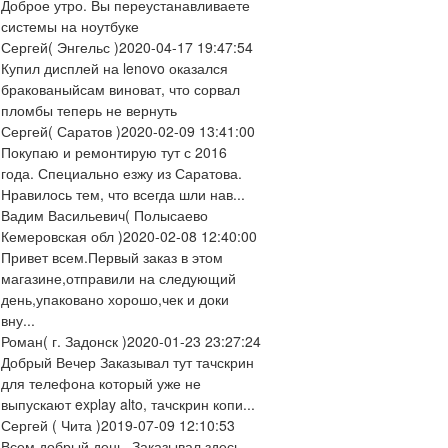
Доброе утро. Вы переустанавливаете
системы на ноутбуке
Сергей
( Энгельс )
2020-04-17 19:47:54
Купил дисплей на lenovo оказался
бракованыйсам виноват, что сорвал
пломбы теперь не вернуть
Сергей
( Саратов )
2020-02-09 13:41:00
Покупаю и ремонтирую тут с 2016
года. Специально езжу из Саратова.
Нравилось тем, что всегда шли нав...
Вадим Васильевич
( Полысаево
Кемеровская обл )
2020-02-08 12:40:00
Привет всем.Первый заказ в этом
магазине,отправили на следующий
день,упаковано хорошо,чек и доки
вну...
Роман
( г. Задонск )
2020-01-23 23:27:24
Добрый Вечер Заказывал тут тачскрин
для телефона который уже не
выпускают explay alto, тачскрин копи...
Сергей
( Чита )
2019-07-09 12:10:53
Всем добрый день. Заказывал здесь