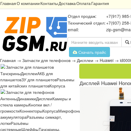
Главная
О компании
Контакты
Доставка
Оплата
Гарантия
Отдел продаж:
+7(917) 985-
Технический отдел:
+7(937) 258-
email:
zip-gsm@mai
Скачать прайс
Главная
→
Запчасти для телефонов
→
Дисплеи
→
Huawei
→
id00
Запчасти для планшетов
Тачскрины
Дисплеи
АКБ для
планшетов
ЗУ для планшетов
Разъемы
Дисплей Huawei Honor
для китайских планшетов
Корпуса
Запчасти для телефонов
Антенны
Динамики
Дисплеи
Камеры и
стекла камеры
Кнопки вкл /
громкости
Коннекторы
Корпуса
Микрофоны
Микросхемы
Платы
Разъё
аккумулятора
Разъемы симкарт,
лотки
Разъёмы
системные
Шлейфы
Тачскрины,