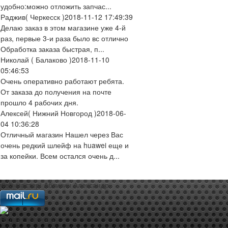
удобно:можно отложить запчас...
Раджив
( Черкесск )
2018-11-12 17:49:39
Делаю заказ в этом магазине уже 4-й
раз, первые 3-и раза было вс отлично
Обработка заказа быстрая, п...
Николай
( Балаково )
2018-11-10
05:46:53
Очень оперативно работают ребята.
От заказа до получения на почте
прошло 4 рабочих дня.
Алексей
( Нижний Новгород )
2018-06-
04 10:36:28
Отличный магазин Нашел через Вас
очень редкий шлейф на huawei еще и
за копейки. Всем остался очень д...
web-мастер:
Аблизин Александр