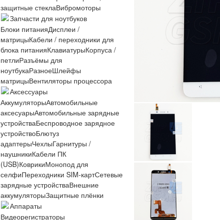
защитные стекла
Вибромоторы
Запчасти для ноутбуков
Блоки питания
Дисплеи /
матрицы
Кабели / переходники для
блока питания
Клавиатуры
Корпуса /
петли
Разъёмы для
ноутбука
Разное
Шлейфы
матрицы
Вентиляторы процессора
Аксессуары
Аккумуляторы
Автомобильные
аксесуары
Автомобильные зарядные
устройства
Беспроводное зарядное
устройство
Блютуз
адаптеры
Чехлы
Гарнитуры /
наушники
Кабели ПК
(USB)
Коврики
Монопод для
селфи
Переходники SIM-карт
Сетевые
зарядные устройства
Внешние
аккумуляторы
Защитные плёнки
Аппараты
Видеорегистраторы