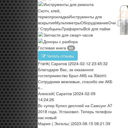
Инструменты для ремонта
Скотч, клей,
термопрокладка
Инструменты для
вскрытия
Мультиметры
Оборудование
Очистите
/ Струбцыны
Трафареты
Всё для пайки
Запчасти для смарт-часов
Доноры с разбора
Гостевая книга
92
Читать отзывы
Frank
( Саратов )
2024-02-12 23:45:32
Благодарю Вас, за оказанное
гостеприимство Брал АКБ на Xiaomi.
Сотрудники вежливые, спасибо им АКБ
к...
Алексей
( Саратов )
2024-02-09
14:24:26
Вс супер Купил дисплей на Самсунг А7
2018 года. Установил. Теперь телефон
как новый
Мария
( Энгельс )
2023-08-15 08:21:39