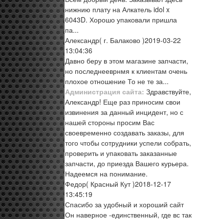
нижнию плату на Алкатель idol x
6043D. Хорошо упаковали пришла
па...
Александр
( г. Балаково )
2019-03-22
13:04:36
Давно беру в этом магазине запчасти,
но последнееврнмя к клиентам очень
плохое отношение То не те за...
Администрация сайта:
Здравствуйте,
Александр! Еще раз приносим свои
извинения за данный инцидент, но с
нашей стороны просим Вас
своевременно создавать заказы, для
того чтобы сотрудники успели собрать,
проверить и упаковать заказанные
запчасти, до приезда Вашего курьера.
Надеемся на понимание.
Федор
( Красный Кут )
2018-12-17
13:45:19
Спасибо за удобный и хороший сайт
Он наверное -единственный, где вс так