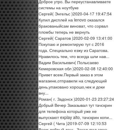
Доброе утро. Вы переустанавливаете
системы на ноутбуке
Сергей
( Энгельс )
2020-04-17 19:47:54
Купил дисплей на lenovo оказался
бракованыйсам виноват, что сорвал
пломбы теперь не вернуть
Сергей
( Саратов )
2020-02-09 13:41:00
Покупаю и ремонтирую тут с 2016
года. Специально езжу из Саратова.
Нравилось тем, что всегда шли нав...
Вадим Васильевич
( Полысаево
Кемеровская обл )
2020-02-08 12:40:00
Привет всем.Первый заказ в этом
магазине,отправили на следующий
день,упаковано хорошо,чек и доки
вну...
Роман
( г. Задонск )
2020-01-23 23:27:24
Добрый Вечер Заказывал тут тачскрин
для телефона который уже не
выпускают explay alto, тачскрин копи...
Сергей
( Чита )
2019-07-09 12:10:53
Всем добрый день. Заказывал здесь