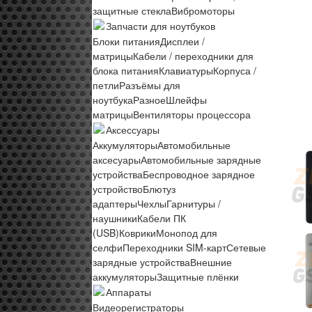
защитные стекла
Вибромоторы
Запчасти для ноутбуков
Блоки питания
Дисплеи /
матрицы
Кабели / переходники для
блока питания
Клавиатуры
Корпуса /
петли
Разъёмы для
ноутбука
Разное
Шлейфы
матрицы
Вентиляторы процессора
Аксессуары
Аккумуляторы
Автомобильные
аксесуары
Автомобильные зарядные
устройства
Беспроводное зарядное
устройство
Блютуз
адаптеры
Чехлы
Гарнитуры /
наушники
Кабели ПК
(USB)
Коврики
Монопод для
селфи
Переходники SIM-карт
Сетевые
зарядные устройства
Внешние
аккумуляторы
Защитные плёнки
Аппараты
Видеорегистраторы