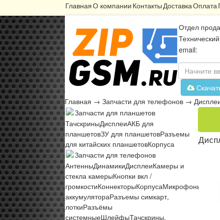
Главная
О компании
Контакты
Доставка
Оплата
Отдел прода
Технический
email:
Скачат
Главная
→
Запчасти для телефонов
→
Диспле
Запчасти для планшетов
Тачскрины
Дисплеи
АКБ для
планшетов
ЗУ для планшетов
Разъемы
Диспл
для китайских планшетов
Корпуса
Запчасти для телефонов
Антенны
Динамики
Дисплеи
Камеры и
стекла камеры
Кнопки вкл /
громкости
Коннекторы
Корпуса
Микрофоны
Микр
аккумулятора
Разъемы симкарт,
лотки
Разъёмы
системные
Шлейфы
Тачскрины,