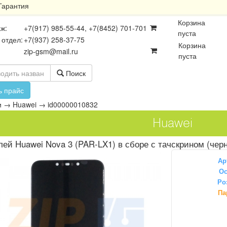
Гарантия
Корзина
ж:
+7(917) 985-55-44, +7(8452) 701-701
пуста
 отдел:
+7(937) 258-37-75
Корзина
zip-gsm@mail.ru
пуста
Поиск
ь прайс
и
→
Huawei
→
id00000010832
Huawei
ей Huawei Nova 3 (PAR-LX1) в сборе с тачскрином (чер
Ар
Ос
Ро
осхемы
Платы
Разъёмы
Па