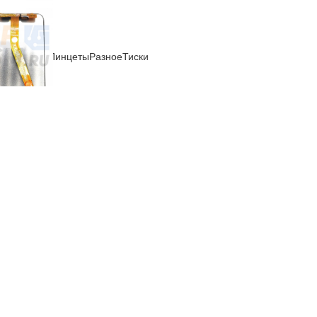
ли
Отвертки
Пинцеты
Разное
Тиски