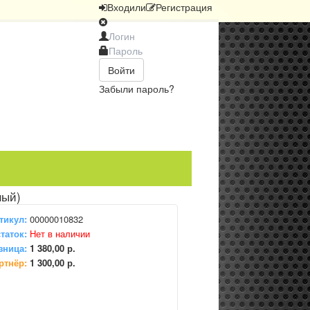
Вход
или
Регистрация
Войти
Забыли пароль?
ный)
тикул:
00000010832
таток:
Нет в наличии
зница:
1 380,00 р.
ртнёр:
1 300,00 р.