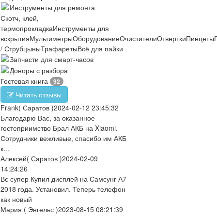
Инструменты для ремонта
Скотч, клей,
термопрокладка
Инструменты для
вскрытия
Мультиметры
Оборудование
Очистители
Отвертки
Пинцеты
/ Струбцыны
Трафареты
Всё для пайки
Запчасти для смарт-часов
Доноры с разбора
Гостевая книга
92
Читать отзывы
Frank
( Саратов )
2024-02-12 23:45:32
Благодарю Вас, за оказанное
гостеприимство Брал АКБ на Xiaomi.
Сотрудники вежливые, спасибо им АКБ
к...
Алексей
( Саратов )
2024-02-09
14:24:26
Вс супер Купил дисплей на Самсунг А7
2018 года. Установил. Теперь телефон
как новый
Мария
( Энгельс )
2023-08-15 08:21:39