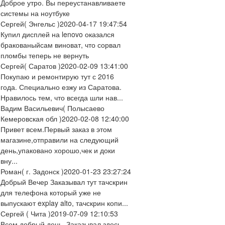
Доброе утро. Вы переустанавливаете
системы на ноутбуке
Сергей
( Энгельс )
2020-04-17 19:47:54
Купил дисплей на lenovo оказался
бракованыйсам виноват, что сорвал
пломбы теперь не вернуть
Сергей
( Саратов )
2020-02-09 13:41:00
Покупаю и ремонтирую тут с 2016
года. Специально езжу из Саратова.
Нравилось тем, что всегда шли нав...
Вадим Васильевич
( Полысаево
Кемеровская обл )
2020-02-08 12:40:00
Привет всем.Первый заказ в этом
магазине,отправили на следующий
день,упаковано хорошо,чек и доки
вну...
Роман
( г. Задонск )
2020-01-23 23:27:24
Добрый Вечер Заказывал тут тачскрин
для телефона который уже не
выпускают explay alto, тачскрин копи...
Сергей
( Чита )
2019-07-09 12:10:53
Всем добрый день. Заказывал здесь