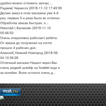
удобно:можно отложить запчас...
Раджив
( Черкесск )
2018-11-12 17:49:39
Делаю заказ в этом магазине уже 4-й
раз, первые 3-и раза было вс отлично
Обработка заказа быстрая, п...
Николай
( Балаково )
2018-11-10
05:46:53
Очень оперативно работают ребята.
От заказа до получения на почте
прошло 4 рабочих дня.
Алексей
( Нижний Новгород )
2018-06-
04 10:36:28
Отличный магазин Нашел через Вас
очень редкий шлейф на huawei еще и
за копейки. Всем остался очень д...
web-мастер:
Аблизин Александр