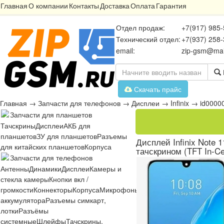
Главная
О компании
Контакты
Доставка
Оплата
Гарантия
Отдел продаж:
+7(917) 985-
Технический отдел:
+7(937) 258-
email:
zip-gsm@mai
Скачать прайс
Главная
→
Запчасти для телефонов
→
Дисплеи
→
Infinix
→
id0000
Запчасти для планшетов
Тачскрины
Дисплеи
АКБ для
планшетов
ЗУ для планшетов
Разъемы
Дисплей Infinix Note 11
для китайских планшетов
Корпуса
тачскрином (TFT In-Ce
Запчасти для телефонов
Антенны
Динамики
Дисплеи
Камеры и
стекла камеры
Кнопки вкл /
громкости
Коннекторы
Корпуса
Микрофоны
Микросхемы
Платы
Разъё
аккумулятора
Разъемы симкарт,
лотки
Разъёмы
системные
Шлейфы
Тачскрины,