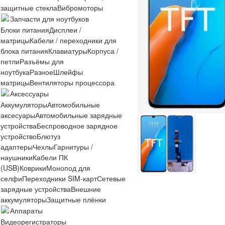
защитные стекла
Вибромоторы
Запчасти для ноутбуков
Блоки питания
Дисплеи /
матрицы
Кабели / переходники для
блока питания
Клавиатуры
Корпуса /
петли
Разъёмы для
ноутбука
Разное
Шлейфы
матрицы
Вентиляторы процессора
Аксессуары
Аккумуляторы
Автомобильные
аксесуары
Автомобильные зарядные
устройства
Беспроводное зарядное
устройство
Блютуз
адаптеры
Чехлы
Гарнитуры /
наушники
Кабели ПК
(USB)
Коврики
Монопод для
селфи
Переходники SIM-карт
Сетевые
зарядные устройства
Внешние
аккумуляторы
Защитные плёнки
Аппараты
Видеорегистраторы