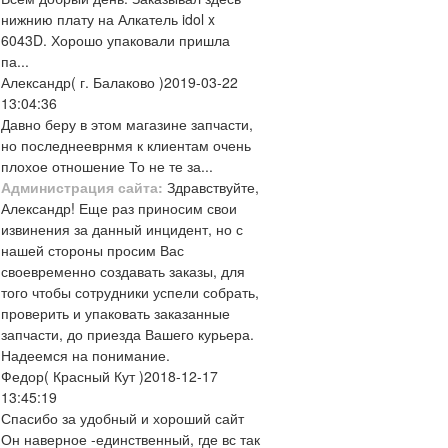
нижнию плату на Алкатель idol x
6043D. Хорошо упаковали пришла
па...
Александр
( г. Балаково )
2019-03-22
13:04:36
Давно беру в этом магазине запчасти,
но последнееврнмя к клиентам очень
плохое отношение То не те за...
Администрация сайта:
Здравствуйте,
Александр! Еще раз приносим свои
извинения за данный инцидент, но с
нашей стороны просим Вас
своевременно создавать заказы, для
того чтобы сотрудники успели собрать,
проверить и упаковать заказанные
запчасти, до приезда Вашего курьера.
Надеемся на понимание.
Федор
( Красный Кут )
2018-12-17
13:45:19
Спасибо за удобный и хороший сайт
Он наверное -единственный, где вс так