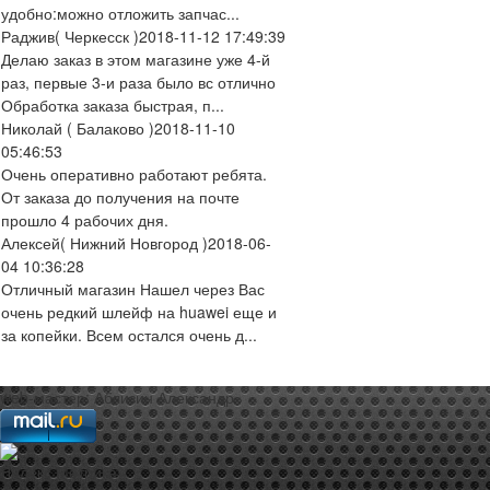
удобно:можно отложить запчас...
Раджив
( Черкесск )
2018-11-12 17:49:39
Делаю заказ в этом магазине уже 4-й
раз, первые 3-и раза было вс отлично
Обработка заказа быстрая, п...
Николай
( Балаково )
2018-11-10
05:46:53
Очень оперативно работают ребята.
От заказа до получения на почте
прошло 4 рабочих дня.
Алексей
( Нижний Новгород )
2018-06-
04 10:36:28
Отличный магазин Нашел через Вас
очень редкий шлейф на huawei еще и
за копейки. Всем остался очень д...
web-мастер:
Аблизин Александр