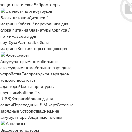
защитные стекла
Вибромоторы
Запчасти для ноутбуков
Блоки питания
Дисплеи /
матрицы
Кабели / переходники для
блока питания
Клавиатуры
Корпуса /
петли
Разъёмы для
ноутбука
Разное
Шлейфы
матрицы
Вентиляторы процессора
Аксессуары
Аккумуляторы
Автомобильные
аксесуары
Автомобильные зарядные
устройства
Беспроводное зарядное
устройство
Блютуз
адаптеры
Чехлы
Гарнитуры /
наушники
Кабели ПК
(USB)
Коврики
Монопод для
селфи
Переходники SIM-карт
Сетевые
зарядные устройства
Внешние
аккумуляторы
Защитные плёнки
Аппараты
Видеорегистраторы