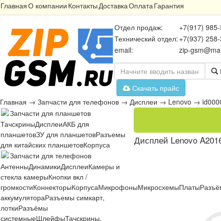
Главная
О компании
Контакты
Доставка
Оплата
Гарантия
Отдел продаж:
+7(917) 985-
Технический отдел:
+7(937) 258-
email:
zip-gsm@mai
Скачать прайс
Главная
→
Запчасти для телефонов
→
Дисплеи
→
Lenovo
→
id00
Запчасти для планшетов
Тачскрины
Дисплеи
АКБ для
планшетов
ЗУ для планшетов
Разъемы
Дисплей Lenovo A2016
для китайских планшетов
Корпуса
Запчасти для телефонов
Антенны
Динамики
Дисплеи
Камеры и
стекла камеры
Кнопки вкл /
громкости
Коннекторы
Корпуса
Микрофоны
Микросхемы
Платы
Разъё
аккумулятора
Разъемы симкарт,
лотки
Разъёмы
системные
Шлейфы
Тачскрины,