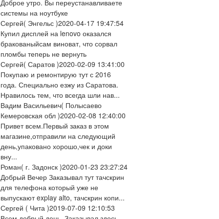
Доброе утро. Вы переустанавливаете
системы на ноутбуке
Сергей
( Энгельс )
2020-04-17 19:47:54
Купил дисплей на lenovo оказался
бракованыйсам виноват, что сорвал
пломбы теперь не вернуть
Сергей
( Саратов )
2020-02-09 13:41:00
Покупаю и ремонтирую тут с 2016
года. Специально езжу из Саратова.
Нравилось тем, что всегда шли нав...
Вадим Васильевич
( Полысаево
Кемеровская обл )
2020-02-08 12:40:00
Привет всем.Первый заказ в этом
магазине,отправили на следующий
день,упаковано хорошо,чек и доки
вну...
Роман
( г. Задонск )
2020-01-23 23:27:24
Добрый Вечер Заказывал тут тачскрин
для телефона который уже не
выпускают explay alto, тачскрин копи...
Сергей
( Чита )
2019-07-09 12:10:53
Всем добрый день. Заказывал здесь