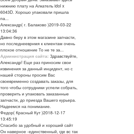
нижнию плату на Алкатель idol x
6043D. Хорошо упаковали пришла
па...
Александр
( г. Балаково )
2019-03-22
13:04:36
Давно беру в этом магазине запчасти,
но последнееврнмя к клиентам очень
плохое отношение То не те за...
Администрация сайта:
Здравствуйте,
Александр! Еще раз приносим свои
извинения за данный инцидент, но с
нашей стороны просим Вас
своевременно создавать заказы, для
того чтобы сотрудники успели собрать,
проверить и упаковать заказанные
запчасти, до приезда Вашего курьера.
Надеемся на понимание.
Федор
( Красный Кут )
2018-12-17
13:45:19
Спасибо за удобный и хороший сайт
Он наверное -единственный, где вс так