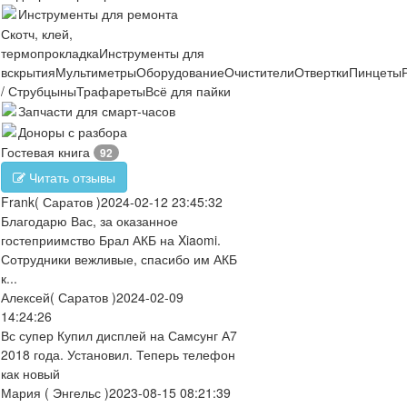
Инструменты для ремонта
Скотч, клей,
термопрокладка
Инструменты для
вскрытия
Мультиметры
Оборудование
Очистители
Отвертки
Пинцеты
/ Струбцыны
Трафареты
Всё для пайки
Запчасти для смарт-часов
Доноры с разбора
Гостевая книга
92
Читать отзывы
Frank
( Саратов )
2024-02-12 23:45:32
Благодарю Вас, за оказанное
гостеприимство Брал АКБ на Xiaomi.
Сотрудники вежливые, спасибо им АКБ
к...
Алексей
( Саратов )
2024-02-09
14:24:26
Вс супер Купил дисплей на Самсунг А7
2018 года. Установил. Теперь телефон
как новый
Мария
( Энгельс )
2023-08-15 08:21:39