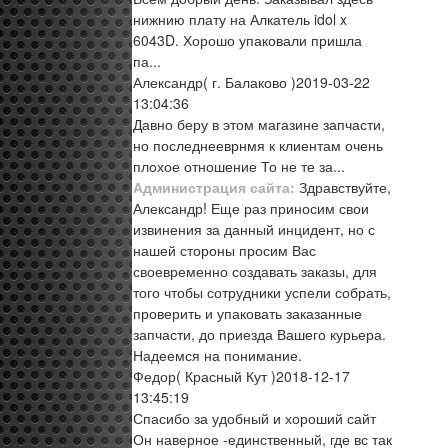
нижнию плату на Алкатель idol x
6043D. Хорошо упаковали пришла
па...
Александр
( г. Балаково )
2019-03-22
13:04:36
Давно беру в этом магазине запчасти,
но последнееврнмя к клиентам очень
плохое отношение То не те за...
Администрация сайта:
Здравствуйте,
Александр! Еще раз приносим свои
извинения за данный инцидент, но с
нашей стороны просим Вас
своевременно создавать заказы, для
того чтобы сотрудники успели собрать,
проверить и упаковать заказанные
запчасти, до приезда Вашего курьера.
Надеемся на понимание.
Федор
( Красный Кут )
2018-12-17
13:45:19
Спасибо за удобный и хороший сайт
Он наверное -единственный, где вс так