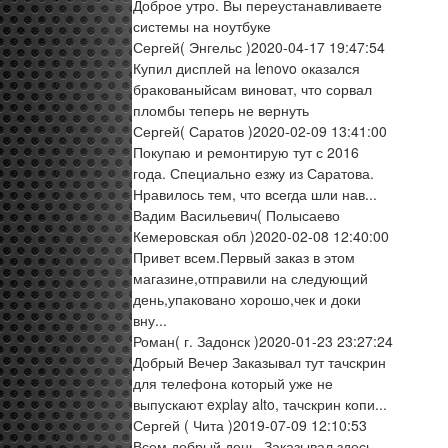
Доброе утро. Вы переустанавливаете
системы на ноутбуке
Сергей
( Энгельс )
2020-04-17 19:47:54
Купил дисплей на lenovo оказался
бракованыйсам виноват, что сорвал
пломбы теперь не вернуть
Сергей
( Саратов )
2020-02-09 13:41:00
Покупаю и ремонтирую тут с 2016
года. Специально езжу из Саратова.
Нравилось тем, что всегда шли нав...
Вадим Васильевич
( Полысаево
Кемеровская обл )
2020-02-08 12:40:00
Привет всем.Первый заказ в этом
магазине,отправили на следующий
день,упаковано хорошо,чек и доки
вну...
Роман
( г. Задонск )
2020-01-23 23:27:24
Добрый Вечер Заказывал тут тачскрин
для телефона который уже не
выпускают explay alto, тачскрин копи...
Сергей
( Чита )
2019-07-09 12:10:53
Всем добрый день. Заказывал здесь