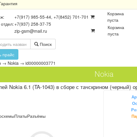
Гарантия
Корзина
ж:
+7(917) 985-55-44, +7(8452) 701-701
пуста
 отдел:
+7(937) 258-37-75
Корзина
zip-gsm@mail.ru
пуста
Поиск
ь прайс
и
→
Nokia
→
id00000003771
Nokia
ей Nokia 6.1 (TA-1043) в сборе с тачскрином (черный) о
Ар
Ос
Ро
осхемы
Платы
Разъёмы
Па