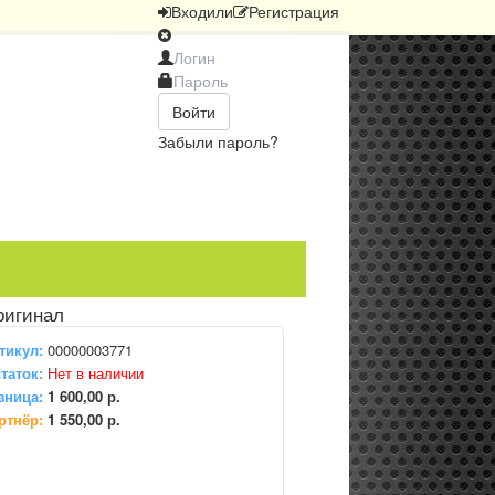
Вход
или
Регистрация
Войти
Забыли пароль?
ригинал
тикул:
00000003771
таток:
Нет в наличии
зница:
1 600,00 р.
ртнёр:
1 550,00 р.