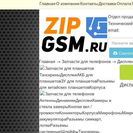
Главная
О компании
Контакты
Доставка
Оплата
Отдел прода
Технический
email:
Скачат
Главная
→
Запчасти для телефонов
→
Диспле
Запчасти для планшетов
Тачскрины
Дисплеи
АКБ для
планшетов
ЗУ для планшетов
Разъемы
Диспл
для китайских планшетов
Корпуса
Запчасти для телефонов
Антенны
Динамики
Дисплеи
Камеры и
стекла камеры
Кнопки вкл /
громкости
Коннекторы
Корпуса
Микрофоны
Микр
аккумулятора
Разъемы симкарт,
лотки
Разъёмы
системные
Шлейфы
Тачскрины,