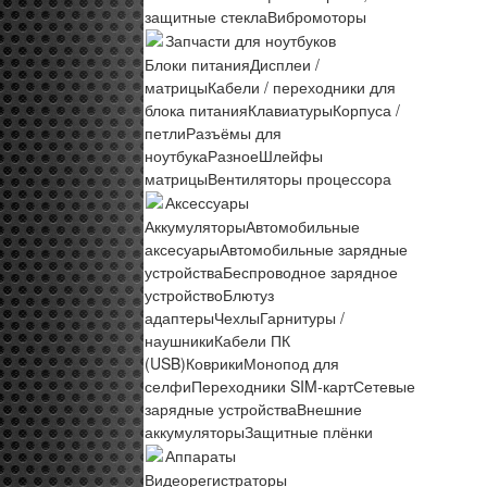
защитные стекла
Вибромоторы
Запчасти для ноутбуков
Блоки питания
Дисплеи /
матрицы
Кабели / переходники для
блока питания
Клавиатуры
Корпуса /
петли
Разъёмы для
ноутбука
Разное
Шлейфы
матрицы
Вентиляторы процессора
Аксессуары
Аккумуляторы
Автомобильные
аксесуары
Автомобильные зарядные
устройства
Беспроводное зарядное
устройство
Блютуз
адаптеры
Чехлы
Гарнитуры /
наушники
Кабели ПК
(USB)
Коврики
Монопод для
селфи
Переходники SIM-карт
Сетевые
зарядные устройства
Внешние
аккумуляторы
Защитные плёнки
Аппараты
Видеорегистраторы