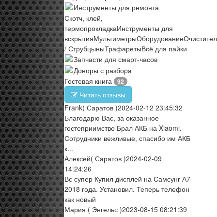
Инструменты для ремонта
Скотч, клей,
термопрокладка
Инструменты для
вскрытия
Мультиметры
Оборудование
Очистите
/ Струбцыны
Трафареты
Всё для пайки
Запчасти для смарт-часов
Доноры с разбора
Гостевая книга
92
Читать отзывы
Frank
( Саратов )
2024-02-12 23:45:32
Благодарю Вас, за оказанное
гостеприимство Брал АКБ на Xiaomi.
Сотрудники вежливые, спасибо им АКБ
к...
Алексей
( Саратов )
2024-02-09
14:24:26
Вс супер Купил дисплей на Самсунг А7
2018 года. Установил. Теперь телефон
как новый
Мария
( Энгельс )
2023-08-15 08:21:39