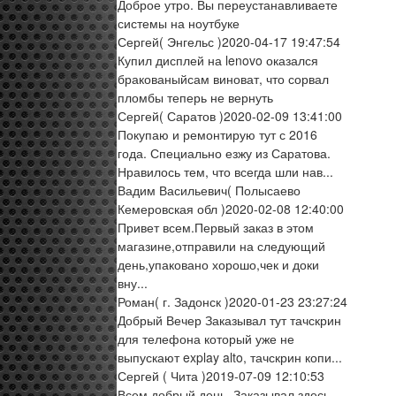
Доброе утро. Вы переустанавливаете
системы на ноутбуке
Сергей
( Энгельс )
2020-04-17 19:47:54
Купил дисплей на lenovo оказался
бракованыйсам виноват, что сорвал
пломбы теперь не вернуть
Сергей
( Саратов )
2020-02-09 13:41:00
Покупаю и ремонтирую тут с 2016
года. Специально езжу из Саратова.
Нравилось тем, что всегда шли нав...
Вадим Васильевич
( Полысаево
Кемеровская обл )
2020-02-08 12:40:00
Привет всем.Первый заказ в этом
магазине,отправили на следующий
день,упаковано хорошо,чек и доки
вну...
Роман
( г. Задонск )
2020-01-23 23:27:24
Добрый Вечер Заказывал тут тачскрин
для телефона который уже не
выпускают explay alto, тачскрин копи...
Сергей
( Чита )
2019-07-09 12:10:53
Всем добрый день. Заказывал здесь