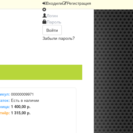
Вход
или
Регистрация
Войти
Забыли пароль?
икул:
00000009971
аток:
Есть в наличии
ница:
1 400,00 р.
тнёр:
1 315,00 р.