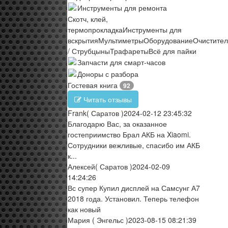
Инструменты для ремонта
Скотч, клей,
термопрокладка
Инструменты для
вскрытия
Мультиметры
Оборудование
Очистите
/ Струбцыны
Трафареты
Всё для пайки
Запчасти для смарт-часов
Доноры с разбора
Гостевая книга
92
Читать отзывы
Frank
( Саратов )
2024-02-12 23:45:32
Благодарю Вас, за оказанное
гостеприимство Брал АКБ на Xiaomi.
Сотрудники вежливые, спасибо им АКБ
к...
Алексей
( Саратов )
2024-02-09
14:24:26
Вс супер Купил дисплей на Самсунг А7
2018 года. Установил. Теперь телефон
как новый
Мария
( Энгельс )
2023-08-15 08:21:39