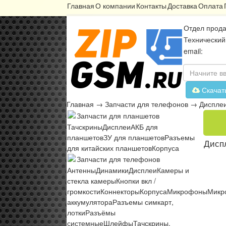
Главная
О компании
Контакты
Доставка
Оплата
Отдел прода
Технический
email:
Скачат
Главная
→
Запчасти для телефонов
→
Диспле
Запчасти для планшетов
Тачскрины
Дисплеи
АКБ для
планшетов
ЗУ для планшетов
Разъемы
Диспл
для китайских планшетов
Корпуса
Запчасти для телефонов
Антенны
Динамики
Дисплеи
Камеры и
стекла камеры
Кнопки вкл /
громкости
Коннекторы
Корпуса
Микрофоны
Микр
аккумулятора
Разъемы симкарт,
лотки
Разъёмы
системные
Шлейфы
Тачскрины,