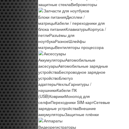
защитные стекла
Вибромоторы
Запчасти для ноутбуков
Блоки питания
Дисплеи /
матрицы
Кабели / переходники для
блока питания
Клавиатуры
Корпуса /
петли
Разъёмы для
ноутбука
Разное
Шлейфы
матрицы
Вентиляторы процессора
Аксессуары
Аккумуляторы
Автомобильные
аксесуары
Автомобильные зарядные
устройства
Беспроводное зарядное
устройство
Блютуз
адаптеры
Чехлы
Гарнитуры /
наушники
Кабели ПК
(USB)
Коврики
Монопод для
селфи
Переходники SIM-карт
Сетевые
зарядные устройства
Внешние
аккумуляторы
Защитные плёнки
Аппараты
Видеорегистраторы