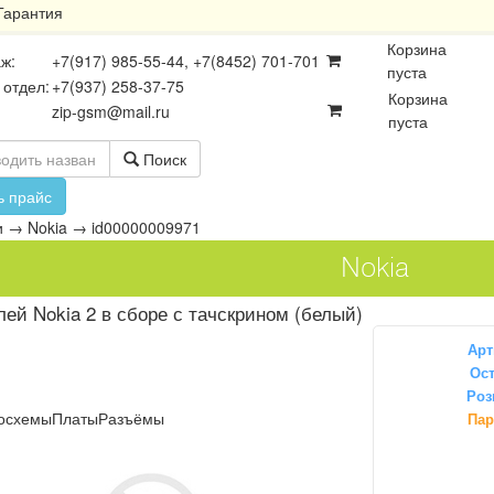
Гарантия
Корзина
ж:
+7(917) 985-55-44, +7(8452) 701-701
пуста
 отдел:
+7(937) 258-37-75
Корзина
zip-gsm@mail.ru
пуста
Поиск
ь прайс
и
→
Nokia
→
id00000009971
Nokia
ей Nokia 2 в сборе с тачскрином (белый)
Арт
Ост
Роз
осхемы
Платы
Разъёмы
Пар