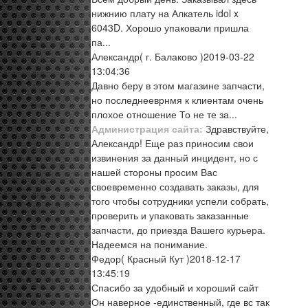
нижнию плату на Алкатель idol x
6043D. Хорошо упаковали пришла
па...
Александр
( г. Балаково )
2019-03-22
13:04:36
Давно беру в этом магазине запчасти,
но последнееврнмя к клиентам очень
плохое отношение То не те за...
Администрация сайта:
Здравствуйте,
Александр! Еще раз приносим свои
извинения за данный инцидент, но с
нашей стороны просим Вас
своевременно создавать заказы, для
того чтобы сотрудники успели собрать,
проверить и упаковать заказанные
запчасти, до приезда Вашего курьера.
Надеемся на понимание.
Федор
( Красный Кут )
2018-12-17
13:45:19
Спасибо за удобный и хороший сайт
Он наверное -единственный, где вс так