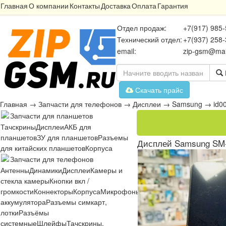
Главная
О компании
Контакты
Доставка
Оплата
Гарантия
Отдел продаж:
+7(917) 985-
Технический отдел:
+7(937) 258-
email:
zip-gsm@mai
Скачать прайс
Главная
→
Запчасти для телефонов
→
Дисплеи
→
Samsung
→
id0
Запчасти для планшетов
Тачскрины
Дисплеи
АКБ для
планшетов
ЗУ для планшетов
Разъемы
Дисплей Samsung SM-A
для китайских планшетов
Корпуса
Запчасти для телефонов
Антенны
Динамики
Дисплеи
Камеры и
стекла камеры
Кнопки вкл /
громкости
Коннекторы
Корпуса
Микрофоны
Микросхемы
Платы
Разъё
аккумулятора
Разъемы симкарт,
лотки
Разъёмы
системные
Шлейфы
Тачскрины,