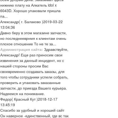
нижнию плату на Алкатель idol x
6043D. Хорошо упаковали пришла
па...
Александр
( г. Балаково )
2019-03-22
13:04:36
Давно беру в этом магазине запчасти,
но последнееврнмя к клиентам очень
плохое отношение То не те за...
Администрация сайта:
Здравствуйте,
Александр! Еще раз приносим свои
извинения за данный инцидент, но с
нашей стороны просим Вас
своевременно создавать заказы, для
того чтобы сотрудники успели собрать,
проверить и упаковать заказанные
запчасти, до приезда Вашего курьера.
Надеемся на понимание.
Федор
( Красный Кут )
2018-12-17
13:45:19
Спасибо за удобный и хороший сайт
Он наверное -единственный, где вс так