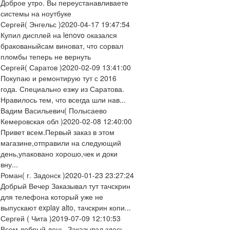
Доброе утро. Вы переустанавливаете
системы на ноутбуке
Сергей
( Энгельс )
2020-04-17 19:47:54
Купил дисплей на lenovo оказался
бракованыйсам виноват, что сорвал
пломбы теперь не вернуть
Сергей
( Саратов )
2020-02-09 13:41:00
Покупаю и ремонтирую тут с 2016
года. Специально езжу из Саратова.
Нравилось тем, что всегда шли нав...
Вадим Васильевич
( Полысаево
Кемеровская обл )
2020-02-08 12:40:00
Привет всем.Первый заказ в этом
магазине,отправили на следующий
день,упаковано хорошо,чек и доки
вну...
Роман
( г. Задонск )
2020-01-23 23:27:24
Добрый Вечер Заказывал тут тачскрин
для телефона который уже не
выпускают explay alto, тачскрин копи...
Сергей
( Чита )
2019-07-09 12:10:53
Всем добрый день. Заказывал здесь