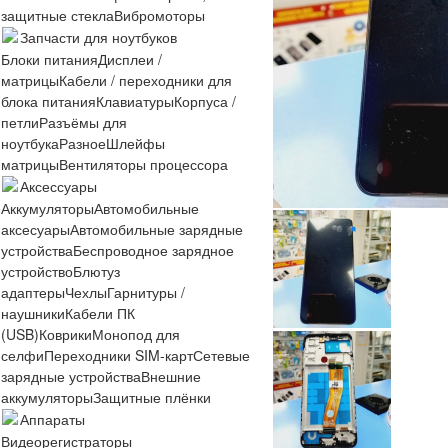
защитные стекла
Вибромоторы
Запчасти для ноутбуков
Блоки питания
Дисплеи /
матрицы
Кабели / переходники для
блока питания
Клавиатуры
Корпуса /
петли
Разъёмы для
ноутбука
Разное
Шлейфы
матрицы
Вентиляторы процессора
Аксессуары
Аккумуляторы
Автомобильные
аксесуары
Автомобильные зарядные
устройства
Беспроводное зарядное
устройство
Блютуз
адаптеры
Чехлы
Гарнитуры /
наушники
Кабели ПК
(USB)
Коврики
Монопод для
селфи
Переходники SIM-карт
Сетевые
зарядные устройства
Внешние
аккумуляторы
Защитные плёнки
Аппараты
Видеорегистраторы