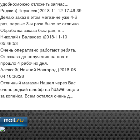
удобно:можно отложить запчас...
Раджив
( Черкесск )
2018-11-12 17:49:39
Делаю заказ в этом магазине уже 4-й
раз, первые 3-и раза было вс отлично
Обработка заказа быстрая, п...
Николай
( Балаково )
2018-11-10
05:46:53
Очень оперативно работают ребята.
От заказа до получения на почте
прошло 4 рабочих дня.
Алексей
( Нижний Новгород )
2018-06-
04 10:36:28
Отличный магазин Нашел через Вас
очень редкий шлейф на huawei еще и
за копейки. Всем остался очень д...
web-мастер:
Аблизин Александр