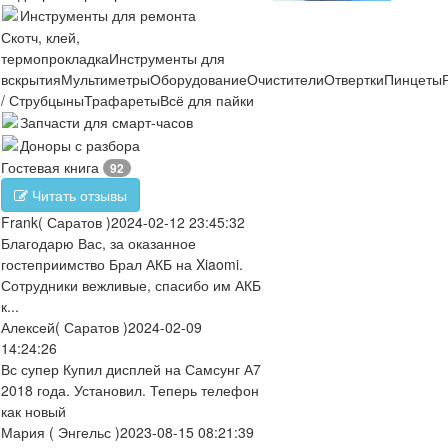
Инструменты для ремонта
Скотч, клей,
термопрокладка
Инструменты для
вскрытия
Мультиметры
Оборудование
Очистители
Отвертки
Пинцеты
/ Струбцыны
Трафареты
Всё для пайки
Запчасти для смарт-часов
Доноры с разбора
Гостевая книга
92
Читать отзывы
Frank
( Саратов )
2024-02-12 23:45:32
Благодарю Вас, за оказанное
гостеприимство Брал АКБ на Xiaomi.
Сотрудники вежливые, спасибо им АКБ
к...
Алексей
( Саратов )
2024-02-09
14:24:26
Вс супер Купил дисплей на Самсунг А7
2018 года. Установил. Теперь телефон
как новый
Мария
( Энгельс )
2023-08-15 08:21:39