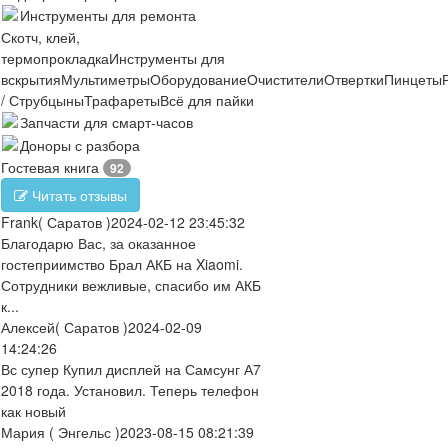
Инструменты для ремонта
Скотч, клей,
термопрокладка
Инструменты для
вскрытия
Мультиметры
Оборудование
Очистители
Отвертки
Пинцеты
/ Струбцыны
Трафареты
Всё для пайки
Запчасти для смарт-часов
Доноры с разбора
Гостевая книга
92
Читать отзывы
Frank
( Саратов )
2024-02-12 23:45:32
Благодарю Вас, за оказанное
гостеприимство Брал АКБ на Xiaomi.
Сотрудники вежливые, спасибо им АКБ
к...
Алексей
( Саратов )
2024-02-09
14:24:26
Вс супер Купил дисплей на Самсунг А7
2018 года. Установил. Теперь телефон
как новый
Мария
( Энгельс )
2023-08-15 08:21:39