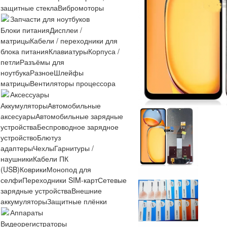
защитные стекла
Вибромоторы
Запчасти для ноутбуков
Блоки питания
Дисплеи /
матрицы
Кабели / переходники для
блока питания
Клавиатуры
Корпуса /
петли
Разъёмы для
ноутбука
Разное
Шлейфы
матрицы
Вентиляторы процессора
Аксессуары
Аккумуляторы
Автомобильные
аксесуары
Автомобильные зарядные
устройства
Беспроводное зарядное
устройство
Блютуз
адаптеры
Чехлы
Гарнитуры /
наушники
Кабели ПК
(USB)
Коврики
Монопод для
селфи
Переходники SIM-карт
Сетевые
зарядные устройства
Внешние
аккумуляторы
Защитные плёнки
Аппараты
Видеорегистраторы