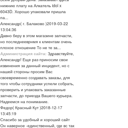
нижнию плату на Алкатель idol x
6043D. Хорошо упаковали пришла
па...
Александр
( г. Балаково )
2019-03-22
13:04:36
Давно беру в этом магазине запчасти,
но последнееврнмя к клиентам очень
плохое отношение То не те за...
Администрация сайта:
Здравствуйте,
Александр! Еще раз приносим свои
извинения за данный инцидент, но с
нашей стороны просим Вас
своевременно создавать заказы, для
того чтобы сотрудники успели собрать,
проверить и упаковать заказанные
запчасти, до приезда Вашего курьера.
Надеемся на понимание.
Федор
( Красный Кут )
2018-12-17
13:45:19
Спасибо за удобный и хороший сайт
Он наверное -единственный, где вс так