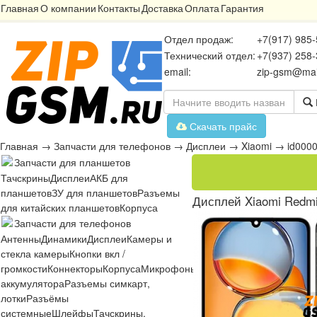
Главная
О компании
Контакты
Доставка
Оплата
Гарантия
Отдел продаж:
+7(917) 985-
Технический отдел:
+7(937) 258-
email:
zip-gsm@mai
Скачать прайс
Главная
→
Запчасти для телефонов
→
Дисплеи
→
Xiaomi
→
id000
Запчасти для планшетов
Тачскрины
Дисплеи
АКБ для
планшетов
ЗУ для планшетов
Разъемы
Дисплей Xiaomi Redmi
для китайских планшетов
Корпуса
Запчасти для телефонов
Антенны
Динамики
Дисплеи
Камеры и
стекла камеры
Кнопки вкл /
громкости
Коннекторы
Корпуса
Микрофоны
Микросхемы
Платы
Разъё
аккумулятора
Разъемы симкарт,
лотки
Разъёмы
системные
Шлейфы
Тачскрины,