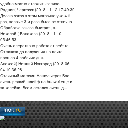
удобно:можно отложить запчас...
Раджив
( Черкесск )
2018-11-12 17:49:39
Делаю заказ в этом магазине уже 4-й
раз, первые 3-и раза было вс отлично
Обработка заказа быстрая, п...
Николай
( Балаково )
2018-11-10
05:46:53
Очень оперативно работают ребята.
От заказа до получения на почте
прошло 4 рабочих дня.
Алексей
( Нижний Новгород )
2018-06-
04 10:36:28
Отличный магазин Нашел через Вас
очень редкий шлейф на huawei еще и
за копейки. Всем остался очень д...
web-мастер:
Аблизин Александр