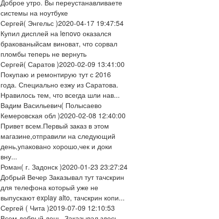
Доброе утро. Вы переустанавливаете
системы на ноутбуке
Сергей
( Энгельс )
2020-04-17 19:47:54
Купил дисплей на lenovo оказался
бракованыйсам виноват, что сорвал
пломбы теперь не вернуть
Сергей
( Саратов )
2020-02-09 13:41:00
Покупаю и ремонтирую тут с 2016
года. Специально езжу из Саратова.
Нравилось тем, что всегда шли нав...
Вадим Васильевич
( Полысаево
Кемеровская обл )
2020-02-08 12:40:00
Привет всем.Первый заказ в этом
магазине,отправили на следующий
день,упаковано хорошо,чек и доки
вну...
Роман
( г. Задонск )
2020-01-23 23:27:24
Добрый Вечер Заказывал тут тачскрин
для телефона который уже не
выпускают explay alto, тачскрин копи...
Сергей
( Чита )
2019-07-09 12:10:53
Всем добрый день. Заказывал здесь