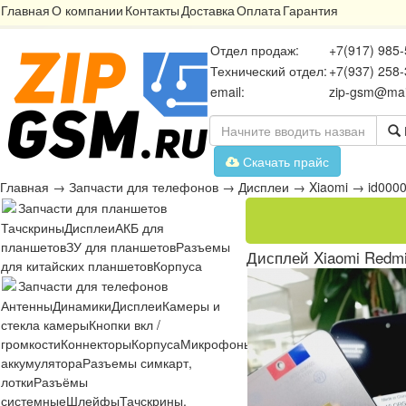
Главная
О компании
Контакты
Доставка
Оплата
Гарантия
Отдел продаж:
+7(917) 985-
Технический отдел:
+7(937) 258-
email:
zip-gsm@mai
Скачать прайс
Главная
→
Запчасти для телефонов
→
Дисплеи
→
Xiaomi
→
id000
Запчасти для планшетов
Тачскрины
Дисплеи
АКБ для
планшетов
ЗУ для планшетов
Разъемы
Дисплей Xiaomi Redmi 
для китайских планшетов
Корпуса
Запчасти для телефонов
Антенны
Динамики
Дисплеи
Камеры и
стекла камеры
Кнопки вкл /
громкости
Коннекторы
Корпуса
Микрофоны
Микросхемы
Платы
Разъё
аккумулятора
Разъемы симкарт,
лотки
Разъёмы
системные
Шлейфы
Тачскрины,