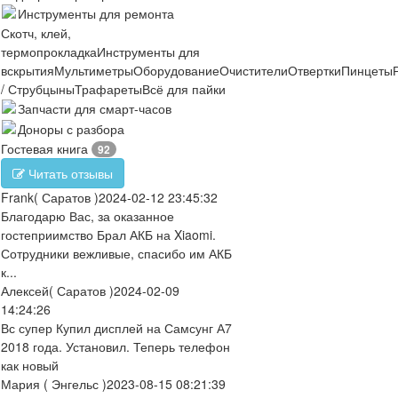
Инструменты для ремонта
Скотч, клей,
термопрокладка
Инструменты для
вскрытия
Мультиметры
Оборудование
Очистители
Отвертки
Пинцеты
/ Струбцыны
Трафареты
Всё для пайки
Запчасти для смарт-часов
Доноры с разбора
Гостевая книга
92
Читать отзывы
Frank
( Саратов )
2024-02-12 23:45:32
Благодарю Вас, за оказанное
гостеприимство Брал АКБ на Xiaomi.
Сотрудники вежливые, спасибо им АКБ
к...
Алексей
( Саратов )
2024-02-09
14:24:26
Вс супер Купил дисплей на Самсунг А7
2018 года. Установил. Теперь телефон
как новый
Мария
( Энгельс )
2023-08-15 08:21:39