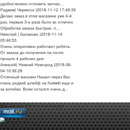
удобно:можно отложить запчас...
Раджив
( Черкесск )
2018-11-12 17:49:39
Делаю заказ в этом магазине уже 4-й
раз, первые 3-и раза было вс отлично
Обработка заказа быстрая, п...
Николай
( Балаково )
2018-11-10
05:46:53
Очень оперативно работают ребята.
От заказа до получения на почте
прошло 4 рабочих дня.
Алексей
( Нижний Новгород )
2018-06-
04 10:36:28
Отличный магазин Нашел через Вас
очень редкий шлейф на huawei еще и
за копейки. Всем остался очень д...
web-мастер:
Аблизин Александр