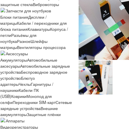
защитные стекла
Вибромоторы
Запчасти для ноутбуков
Блоки питания
Дисплеи /
матрицы
Кабели / переходники для
блока питания
Клавиатуры
Корпуса /
петли
Разъёмы для
ноутбука
Разное
Шлейфы
матрицы
Вентиляторы процессора
Аксессуары
Аккумуляторы
Автомобильные
аксесуары
Автомобильные зарядные
устройства
Беспроводное зарядное
устройство
Блютуз
адаптеры
Чехлы
Гарнитуры /
наушники
Кабели ПК
(USB)
Коврики
Монопод для
селфи
Переходники SIM-карт
Сетевые
зарядные устройства
Внешние
аккумуляторы
Защитные плёнки
Аппараты
Видеорегистраторы