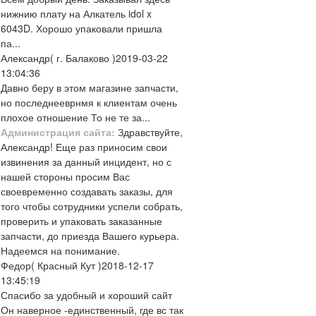
нижнию плату на Алкатель idol x
6043D. Хорошо упаковали пришла
па...
Александр
( г. Балаково )
2019-03-22
13:04:36
Давно беру в этом магазине запчасти,
но последнееврнмя к клиентам очень
плохое отношение То не те за...
Администрация сайта:
Здравствуйте,
Александр! Еще раз приносим свои
извинения за данный инцидент, но с
нашей стороны просим Вас
своевременно создавать заказы, для
того чтобы сотрудники успели собрать,
проверить и упаковать заказанные
запчасти, до приезда Вашего курьера.
Надеемся на понимание.
Федор
( Красный Кут )
2018-12-17
13:45:19
Спасибо за удобный и хороший сайт
Он наверное -единственный, где вс так