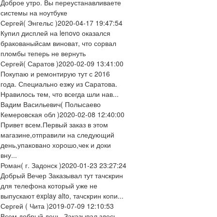
Доброе утро. Вы переустанавливаете
системы на ноутбуке
Сергей
( Энгельс )
2020-04-17 19:47:54
Купил дисплей на lenovo оказался
бракованыйсам виноват, что сорвал
пломбы теперь не вернуть
Сергей
( Саратов )
2020-02-09 13:41:00
Покупаю и ремонтирую тут с 2016
года. Специально езжу из Саратова.
Нравилось тем, что всегда шли нав...
Вадим Васильевич
( Полысаево
Кемеровская обл )
2020-02-08 12:40:00
Привет всем.Первый заказ в этом
магазине,отправили на следующий
день,упаковано хорошо,чек и доки
вну...
Роман
( г. Задонск )
2020-01-23 23:27:24
Добрый Вечер Заказывал тут тачскрин
для телефона который уже не
выпускают explay alto, тачскрин копи...
Сергей
( Чита )
2019-07-09 12:10:53
Всем добрый день. Заказывал здесь