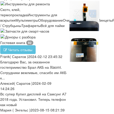
Инструменты для ремонта
Скотч, клей,
термопрокладка
Инструменты для
вскрытия
Мультиметры
Оборудование
Очистители
Отвертки
Пинцеты
/ Струбцыны
Трафареты
Всё для пайки
Запчасти для смарт-часов
Доноры с разбора
Гостевая книга
92
Читать отзывы
Frank
( Саратов )
2024-02-12 23:45:32
Благодарю Вас, за оказанное
гостеприимство Брал АКБ на Xiaomi.
Сотрудники вежливые, спасибо им АКБ
к...
Алексей
( Саратов )
2024-02-09
14:24:26
Вс супер Купил дисплей на Самсунг А7
2018 года. Установил. Теперь телефон
как новый
Мария
( Энгельс )
2023-08-15 08:21:39