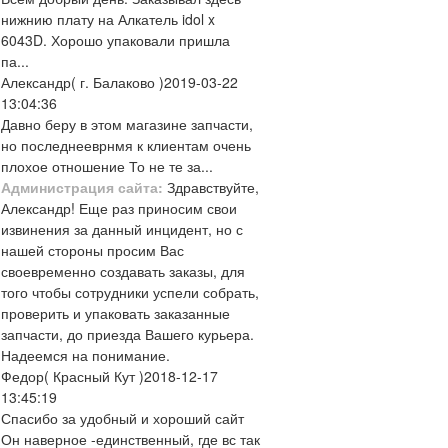
нижнию плату на Алкатель idol x
6043D. Хорошо упаковали пришла
па...
Александр
( г. Балаково )
2019-03-22
13:04:36
Давно беру в этом магазине запчасти,
но последнееврнмя к клиентам очень
плохое отношение То не те за...
Администрация сайта:
Здравствуйте,
Александр! Еще раз приносим свои
извинения за данный инцидент, но с
нашей стороны просим Вас
своевременно создавать заказы, для
того чтобы сотрудники успели собрать,
проверить и упаковать заказанные
запчасти, до приезда Вашего курьера.
Надеемся на понимание.
Федор
( Красный Кут )
2018-12-17
13:45:19
Спасибо за удобный и хороший сайт
Он наверное -единственный, где вс так