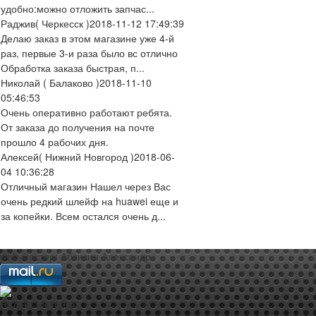
удобно:можно отложить запчас...
Раджив
( Черкесск )
2018-11-12 17:49:39
Делаю заказ в этом магазине уже 4-й
раз, первые 3-и раза было вс отлично
Обработка заказа быстрая, п...
Николай
( Балаково )
2018-11-10
05:46:53
Очень оперативно работают ребята.
От заказа до получения на почте
прошло 4 рабочих дня.
Алексей
( Нижний Новгород )
2018-06-
04 10:36:28
Отличный магазин Нашел через Вас
очень редкий шлейф на huawei еще и
за копейки. Всем остался очень д...
web-мастер:
Аблизин Александр