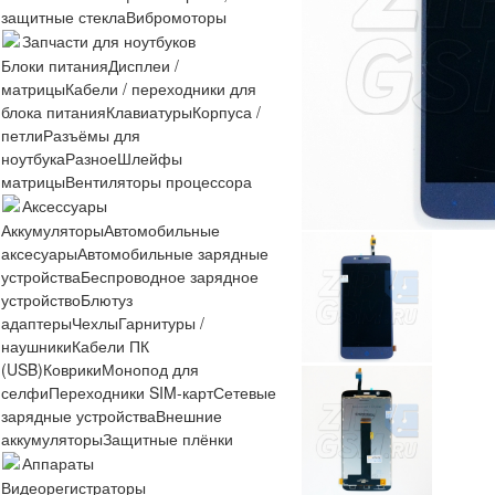
защитные стекла
Вибромоторы
Запчасти для ноутбуков
Блоки питания
Дисплеи /
матрицы
Кабели / переходники для
блока питания
Клавиатуры
Корпуса /
петли
Разъёмы для
ноутбука
Разное
Шлейфы
матрицы
Вентиляторы процессора
Аксессуары
Аккумуляторы
Автомобильные
аксесуары
Автомобильные зарядные
устройства
Беспроводное зарядное
устройство
Блютуз
адаптеры
Чехлы
Гарнитуры /
наушники
Кабели ПК
(USB)
Коврики
Монопод для
селфи
Переходники SIM-карт
Сетевые
зарядные устройства
Внешние
аккумуляторы
Защитные плёнки
Аппараты
Видеорегистраторы