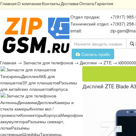
Главная
О компании
Контакты
Доставка
Оплата
Гарантия
Отдел продаж:
+7(917) 985-
Технический отдел:
+7(937) 258-
email:
zip-gsm@mai
Скачать прайс
Главная
→
Запчасти для телефонов
→
Дисплеи
→
ZTE
→
id00000
Запчасти для планшетов
Тачскрины
Дисплеи
АКБ для
планшетов
ЗУ для планшетов
Разъемы
Дисплей ZTE Blade A3
для китайских планшетов
Корпуса
Запчасти для телефонов
Антенны
Динамики
Дисплеи
Камеры и
стекла камеры
Кнопки вкл /
громкости
Коннекторы
Корпуса
Микрофоны
Микросхемы
Платы
Разъё
аккумулятора
Разъемы симкарт,
лотки
Разъёмы
системные
Шлейфы
Тачскрины,