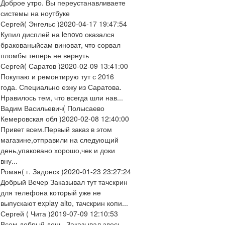
Доброе утро. Вы переустанавливаете
системы на ноутбуке
Сергей
( Энгельс )
2020-04-17 19:47:54
Купил дисплей на lenovo оказался
бракованыйсам виноват, что сорвал
пломбы теперь не вернуть
Сергей
( Саратов )
2020-02-09 13:41:00
Покупаю и ремонтирую тут с 2016
года. Специально езжу из Саратова.
Нравилось тем, что всегда шли нав...
Вадим Васильевич
( Полысаево
Кемеровская обл )
2020-02-08 12:40:00
Привет всем.Первый заказ в этом
магазине,отправили на следующий
день,упаковано хорошо,чек и доки
вну...
Роман
( г. Задонск )
2020-01-23 23:27:24
Добрый Вечер Заказывал тут тачскрин
для телефона который уже не
выпускают explay alto, тачскрин копи...
Сергей
( Чита )
2019-07-09 12:10:53
Всем добрый день. Заказывал здесь