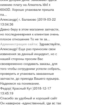
нижнию плату на Алкатель idol x
6043D. Хорошо упаковали пришла
па...
Александр
( г. Балаково )
2019-03-22
13:04:36
Давно беру в этом магазине запчасти,
но последнееврнмя к клиентам очень
плохое отношение То не те за...
Администрация сайта:
Здравствуйте,
Александр! Еще раз приносим свои
извинения за данный инцидент, но с
нашей стороны просим Вас
своевременно создавать заказы, для
того чтобы сотрудники успели собрать,
проверить и упаковать заказанные
запчасти, до приезда Вашего курьера.
Надеемся на понимание.
Федор
( Красный Кут )
2018-12-17
13:45:19
Спасибо за удобный и хороший сайт
Он наверное -единственный, где вс так