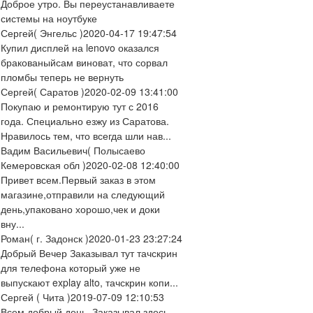
Доброе утро. Вы переустанавливаете
системы на ноутбуке
Сергей
( Энгельс )
2020-04-17 19:47:54
Купил дисплей на lenovo оказался
бракованыйсам виноват, что сорвал
пломбы теперь не вернуть
Сергей
( Саратов )
2020-02-09 13:41:00
Покупаю и ремонтирую тут с 2016
года. Специально езжу из Саратова.
Нравилось тем, что всегда шли нав...
Вадим Васильевич
( Полысаево
Кемеровская обл )
2020-02-08 12:40:00
Привет всем.Первый заказ в этом
магазине,отправили на следующий
день,упаковано хорошо,чек и доки
вну...
Роман
( г. Задонск )
2020-01-23 23:27:24
Добрый Вечер Заказывал тут тачскрин
для телефона который уже не
выпускают explay alto, тачскрин копи...
Сергей
( Чита )
2019-07-09 12:10:53
Всем добрый день. Заказывал здесь