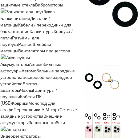
защитные стекла
Вибромоторы
Запчасти для ноутбуков
Блоки питания
Дисплеи /
матрицы
Кабели / переходники для
блока питания
Клавиатуры
Корпуса /
петли
Разъёмы для
ноутбука
Разное
Шлейфы
матрицы
Вентиляторы процессора
Аксессуары
Аккумуляторы
Автомобильные
аксесуары
Автомобильные зарядные
устройства
Беспроводное зарядное
устройство
Блютуз
адаптеры
Чехлы
Гарнитуры /
наушники
Кабели ПК
(USB)
Коврики
Монопод для
селфи
Переходники SIM-карт
Сетевые
зарядные устройства
Внешние
аккумуляторы
Защитные плёнки
Аппараты
Видеорегистраторы