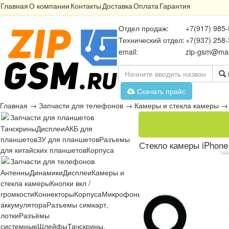
Главная
О компании
Контакты
Доставка
Оплата
Гарантия
Отдел продаж:
+7(917) 985-
Технический отдел:
+7(937) 258-
email:
zip-gsm@mai
Скачать прайс
Главная
→
Запчасти для телефонов
→
Камеры и стекла камеры
Запчасти для планшетов
Тачскрины
Дисплеи
АКБ для
планшетов
ЗУ для планшетов
Разъемы
Стекло камеры iPhone 
для китайских планшетов
Корпуса
Запчасти для телефонов
Антенны
Динамики
Дисплеи
Камеры и
стекла камеры
Кнопки вкл /
громкости
Коннекторы
Корпуса
Микрофоны
Микросхемы
Платы
Разъё
аккумулятора
Разъемы симкарт,
лотки
Разъёмы
системные
Шлейфы
Тачскрины,