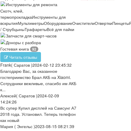
Инструменты для ремонта
Скотч, клей,
термопрокладка
Инструменты для
вскрытия
Мультиметры
Оборудование
Очистители
Отвертки
Пинцеты
/ Струбцыны
Трафареты
Всё для пайки
Запчасти для смарт-часов
Доноры с разбора
Гостевая книга
92
Читать отзывы
Frank
( Саратов )
2024-02-12 23:45:32
Благодарю Вас, за оказанное
гостеприимство Брал АКБ на Xiaomi.
Сотрудники вежливые, спасибо им АКБ
к...
Алексей
( Саратов )
2024-02-09
14:24:26
Вс супер Купил дисплей на Самсунг А7
2018 года. Установил. Теперь телефон
как новый
Мария
( Энгельс )
2023-08-15 08:21:39