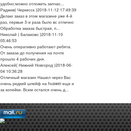
удобно:можно отложить запчас...
Раджив
( Черкесск )
2018-11-12 17:49:39
Делаю заказ в этом магазине уже 4-й
раз, первые 3-и раза было вс отлично
Обработка заказа быстрая, п...
Николай
( Балаково )
2018-11-10
05:46:53
Очень оперативно работают ребята.
От заказа до получения на почте
прошло 4 рабочих дня.
Алексей
( Нижний Новгород )
2018-06-
04 10:36:28
Отличный магазин Нашел через Вас
очень редкий шлейф на huawei еще и
за копейки. Всем остался очень д...
web-мастер:
Аблизин Александр