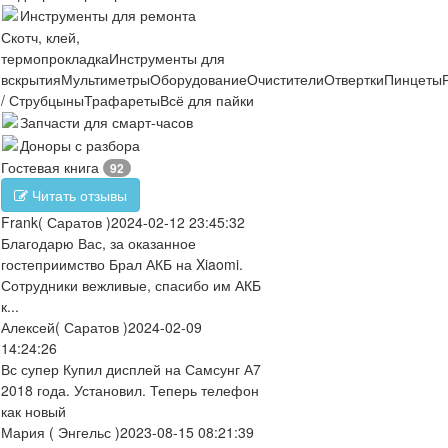
Инструменты для ремонта
Скотч, клей,
термопрокладка
Инструменты для
вскрытия
Мультиметры
Оборудование
Очистители
Отвертки
Пинцеты
/ Струбцыны
Трафареты
Всё для пайки
Запчасти для смарт-часов
Доноры с разбора
Гостевая книга
92
Читать отзывы
Frank
( Саратов )
2024-02-12 23:45:32
Благодарю Вас, за оказанное
гостеприимство Брал АКБ на Xiaomi.
Сотрудники вежливые, спасибо им АКБ
к...
Алексей
( Саратов )
2024-02-09
14:24:26
Вс супер Купил дисплей на Самсунг А7
2018 года. Установил. Теперь телефон
как новый
Мария
( Энгельс )
2023-08-15 08:21:39