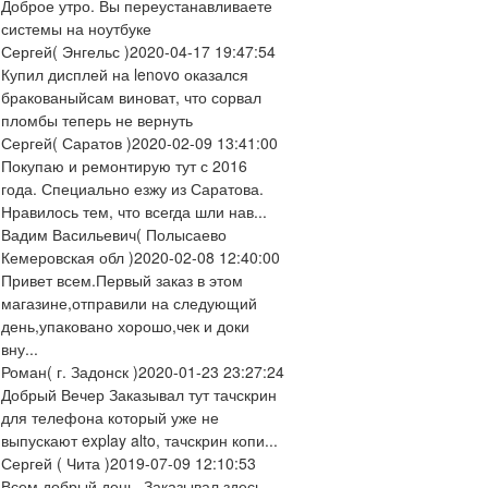
Доброе утро. Вы переустанавливаете
системы на ноутбуке
Сергей
( Энгельс )
2020-04-17 19:47:54
Купил дисплей на lenovo оказался
бракованыйсам виноват, что сорвал
пломбы теперь не вернуть
Сергей
( Саратов )
2020-02-09 13:41:00
Покупаю и ремонтирую тут с 2016
года. Специально езжу из Саратова.
Нравилось тем, что всегда шли нав...
Вадим Васильевич
( Полысаево
Кемеровская обл )
2020-02-08 12:40:00
Привет всем.Первый заказ в этом
магазине,отправили на следующий
день,упаковано хорошо,чек и доки
вну...
Роман
( г. Задонск )
2020-01-23 23:27:24
Добрый Вечер Заказывал тут тачскрин
для телефона который уже не
выпускают explay alto, тачскрин копи...
Сергей
( Чита )
2019-07-09 12:10:53
Всем добрый день. Заказывал здесь