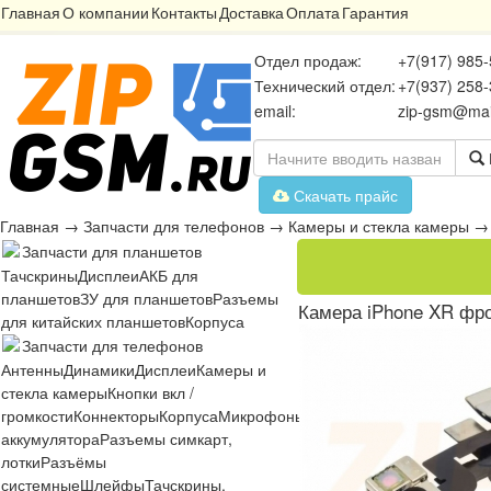
Главная
О компании
Контакты
Доставка
Оплата
Гарантия
Отдел продаж:
+7(917) 985-
Технический отдел:
+7(937) 258-
email:
zip-gsm@mai
Скачать прайс
Главная
→
Запчасти для телефонов
→
Камеры и стекла камеры
Запчасти для планшетов
Тачскрины
Дисплеи
АКБ для
планшетов
ЗУ для планшетов
Разъемы
Камера iPhone XR фро
для китайских планшетов
Корпуса
Запчасти для телефонов
Антенны
Динамики
Дисплеи
Камеры и
стекла камеры
Кнопки вкл /
громкости
Коннекторы
Корпуса
Микрофоны
Микросхемы
Платы
Разъё
аккумулятора
Разъемы симкарт,
лотки
Разъёмы
системные
Шлейфы
Тачскрины,