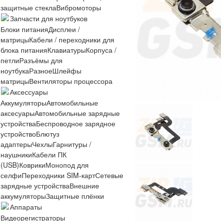
защитные стекла
Вибромоторы
Запчасти для ноутбуков
Блоки питания
Дисплеи /
матрицы
Кабели / переходники для
блока питания
Клавиатуры
Корпуса /
петли
Разъёмы для
ноутбука
Разное
Шлейфы
матрицы
Вентиляторы процессора
Аксессуары
Аккумуляторы
Автомобильные
аксесуары
Автомобильные зарядные
устройства
Беспроводное зарядное
устройство
Блютуз
адаптеры
Чехлы
Гарнитуры /
наушники
Кабели ПК
(USB)
Коврики
Монопод для
селфи
Переходники SIM-карт
Сетевые
зарядные устройства
Внешние
аккумуляторы
Защитные плёнки
Аппараты
Видеорегистраторы