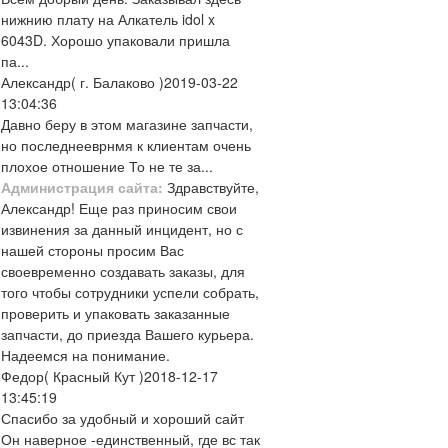
нижнию плату на Алкатель idol x
6043D. Хорошо упаковали пришла
па...
Александр
( г. Балаково )
2019-03-22
13:04:36
Давно беру в этом магазине запчасти,
но последнееврнмя к клиентам очень
плохое отношение То не те за...
Администрация сайта:
Здравствуйте,
Александр! Еще раз приносим свои
извинения за данный инцидент, но с
нашей стороны просим Вас
своевременно создавать заказы, для
того чтобы сотрудники успели собрать,
проверить и упаковать заказанные
запчасти, до приезда Вашего курьера.
Надеемся на понимание.
Федор
( Красный Кут )
2018-12-17
13:45:19
Спасибо за удобный и хороший сайт
Он наверное -единственный, где вс так