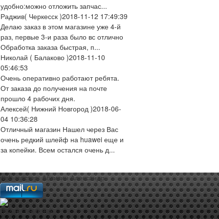
удобно:можно отложить запчас...
Раджив
( Черкесск )
2018-11-12 17:49:39
Делаю заказ в этом магазине уже 4-й
раз, первые 3-и раза было вс отлично
Обработка заказа быстрая, п...
Николай
( Балаково )
2018-11-10
05:46:53
Очень оперативно работают ребята.
От заказа до получения на почте
прошло 4 рабочих дня.
Алексей
( Нижний Новгород )
2018-06-
04 10:36:28
Отличный магазин Нашел через Вас
очень редкий шлейф на huawei еще и
за копейки. Всем остался очень д...
web-мастер:
Аблизин Александр