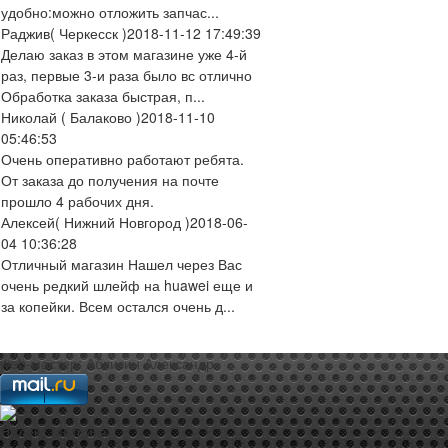
удобно:можно отложить запчас...
Раджив
( Черкесск )
2018-11-12 17:49:39
Делаю заказ в этом магазине уже 4-й
раз, первые 3-и раза было вс отлично
Обработка заказа быстрая, п...
Николай
( Балаково )
2018-11-10
05:46:53
Очень оперативно работают ребята.
От заказа до получения на почте
прошло 4 рабочих дня.
Алексей
( Нижний Новгород )
2018-06-
04 10:36:28
Отличный магазин Нашел через Вас
очень редкий шлейф на huawei еще и
за копейки. Всем остался очень д...
web-мастер:
Аблизин Александр