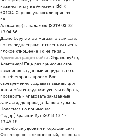
нижнию плату на Алкатель idol x
6043D. Хорошо упаковали пришла
па...
Александр
( г. Балаково )
2019-03-22
13:04:36
Давно беру в этом магазине запчасти,
но последнееврнмя к клиентам очень
плохое отношение То не те за...
Администрация сайта:
Здравствуйте,
Александр! Еще раз приносим свои
извинения за данный инцидент, но с
нашей стороны просим Вас
своевременно создавать заказы, для
того чтобы сотрудники успели собрать,
проверить и упаковать заказанные
запчасти, до приезда Вашего курьера.
Надеемся на понимание.
Федор
( Красный Кут )
2018-12-17
13:45:19
Спасибо за удобный и хороший сайт
Он наверное -единственный, где вс так