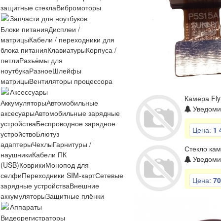
защитные стекла
Вибромоторы
Запчасти для ноутбуков
Блоки питания
Дисплеи /
матрицы
Кабели / переходники для
блока питания
Клавиатуры
Корпуса /
петли
Разъёмы для
ноутбука
Разное
Шлейфы
матрицы
Вентиляторы процессора
Аксессуары
Камера Fly
Аккумуляторы
Автомобильные
Уведомит
аксесуары
Автомобильные зарядные
устройства
Беспроводное зарядное
Цена:
1 
устройство
Блютуз
адаптеры
Чехлы
Гарнитуры /
Стекло кам
наушники
Кабели ПК
Уведомит
(USB)
Коврики
Монопод для
селфи
Переходники SIM-карт
Сетевые
Цена:
70
зарядные устройства
Внешние
аккумуляторы
Защитные плёнки
Аппараты
Видеорегистраторы