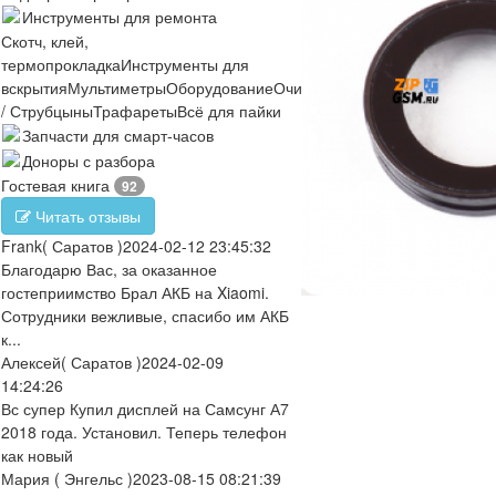
Инструменты для ремонта
Скотч, клей,
термопрокладка
Инструменты для
вскрытия
Мультиметры
Оборудование
Очистители
Отвертки
Пинцеты
/ Струбцыны
Трафареты
Всё для пайки
Запчасти для смарт-часов
Доноры с разбора
Гостевая книга
92
Читать отзывы
Frank
( Саратов )
2024-02-12 23:45:32
Благодарю Вас, за оказанное
гостеприимство Брал АКБ на Xiaomi.
Сотрудники вежливые, спасибо им АКБ
к...
Алексей
( Саратов )
2024-02-09
14:24:26
Вс супер Купил дисплей на Самсунг А7
2018 года. Установил. Теперь телефон
как новый
Мария
( Энгельс )
2023-08-15 08:21:39