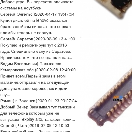
Доброе утро. Вы переустанавливаете
системы на ноутбуке
Сергей
( Энгельс )
2020-04-17 19:47:54
Купил дисплей на lenovo оказался
бракованыйсам виноват, что сорвал
пломбы теперь не вернуть
Сергей
( Саратов )
2020-02-09 13:41:00
Покупаю и ремонтирую тут с 2016
года. Специально езжу из Саратова.
Нравилось тем, что всегда шли нав...
Вадим Васильевич
( Полысаево
Кемеровская обл )
2020-02-08 12:40:00
Привет всем.Первый заказ в этом
магазине,отправили на следующий
день,упаковано хорошо,чек и доки
вну...
Роман
( г. Задонск )
2020-01-23 23:27:24
Добрый Вечер Заказывал тут тачскрин
для телефона который уже не
выпускают explay alto, тачскрин копи...
Сергей
( Чита )
2019-07-09 12:10:53
Всем добрый день. Заказывал здесь