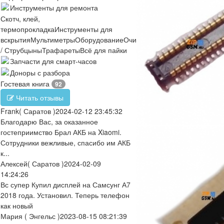
Инструменты для ремонта
Скотч, клей,
термопрокладка
Инструменты для
вскрытия
Мультиметры
Оборудование
Очистители
Отвертки
Пинцеты
/ Струбцыны
Трафареты
Всё для пайки
Запчасти для смарт-часов
Доноры с разбора
Гостевая книга
92
Читать отзывы
Frank
( Саратов )
2024-02-12 23:45:32
Благодарю Вас, за оказанное
гостеприимство Брал АКБ на Xiaomi.
Сотрудники вежливые, спасибо им АКБ
к...
Алексей
( Саратов )
2024-02-09
14:24:26
Вс супер Купил дисплей на Самсунг А7
2018 года. Установил. Теперь телефон
как новый
Мария
( Энгельс )
2023-08-15 08:21:39