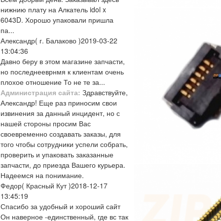
нижнию плату на Алкатель idol x
6043D. Хорошо упаковали пришла
па...
Александр
( г. Балаково )
2019-03-22
13:04:36
Давно беру в этом магазине запчасти,
но последнееврнмя к клиентам очень
плохое отношение То не те за...
Администрация сайта:
Здравствуйте,
Александр! Еще раз приносим свои
извинения за данный инцидент, но с
нашей стороны просим Вас
своевременно создавать заказы, для
того чтобы сотрудники успели собрать,
проверить и упаковать заказанные
запчасти, до приезда Вашего курьера.
Надеемся на понимание.
Федор
( Красный Кут )
2018-12-17
13:45:19
Спасибо за удобный и хороший сайт
Он наверное -единственный, где вс так