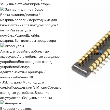
защитные стекла
Вибромоторы
Запчасти для ноутбуков
Блоки питания
Дисплеи /
матрицы
Кабели / переходники для
блока питания
Клавиатуры
Корпуса /
петли
Разъёмы для
ноутбука
Разное
Шлейфы
матрицы
Вентиляторы процессора
Аксессуары
Аккумуляторы
Автомобильные
аксесуары
Автомобильные зарядные
устройства
Беспроводное зарядное
устройство
Блютуз
адаптеры
Чехлы
Гарнитуры /
наушники
Кабели ПК
(USB)
Коврики
Монопод для
селфи
Переходники SIM-карт
Сетевые
зарядные устройства
Внешние
аккумуляторы
Защитные плёнки
Аппараты
Видеорегистраторы