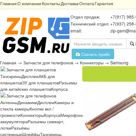
Главная
О компании
Контакты
Доставка
Оплата
Гарантия
Отдел продаж:
+7(917) 985-
Технический отдел:
+7(937) 258-
email:
zip-gsm@mai
Скачать прайс
Главная
→
Запчасти для телефонов
→
Коннекторы
→
Samsung
Запчасти для планшетов
Тачскрины
Дисплеи
АКБ для
планшетов
ЗУ для планшетов
Разъемы
для китайских планшетов
Корпуса
Запчасти для телефонов
Антенны
Динамики
Дисплеи
Камеры и
стекла камеры
Кнопки вкл /
громкости
Коннекторы
Корпуса
Микрофоны
Микросхемы
Платы
Разъё
аккумулятора
Разъемы симкарт,
лотки
Разъёмы
системные
Шлейфы
Тачскрины,