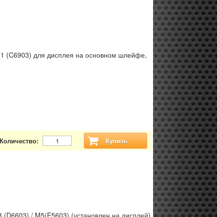
Z1 (C6903) для дисплея на основном шлейфе,
Количество:
Купить
3 (D6603) / M5(E5603) (установлен на дисплей)