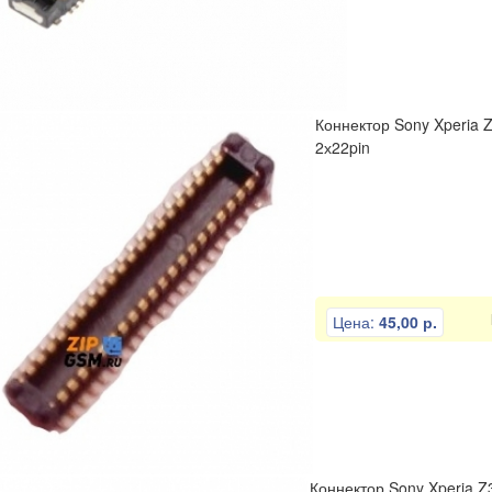
ли
Отвертки
Пинцеты
Разное
Тиски
Коннектор Sony Xperia 
2х22pin
Цена:
45,00 р.
Коннектор Sony Xperia Z