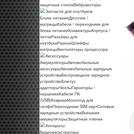
защитные стекла
Вибромоторы
Запчасти для ноутбуков
Блоки питания
Дисплеи /
матрицы
Кабели / переходники для
блока питания
Клавиатуры
Корпуса /
петли
Разъёмы для
ноутбука
Разное
Шлейфы
матрицы
Вентиляторы процессора
Аксессуары
Аккумуляторы
Автомобильные
аксесуары
Автомобильные зарядные
устройства
Беспроводное зарядное
устройство
Блютуз
адаптеры
Чехлы
Гарнитуры /
наушники
Кабели ПК
(USB)
Коврики
Монопод для
селфи
Переходники SIM-карт
Сетевые
зарядные устройства
Внешние
аккумуляторы
Защитные плёнки
Аппараты
Видеорегистраторы