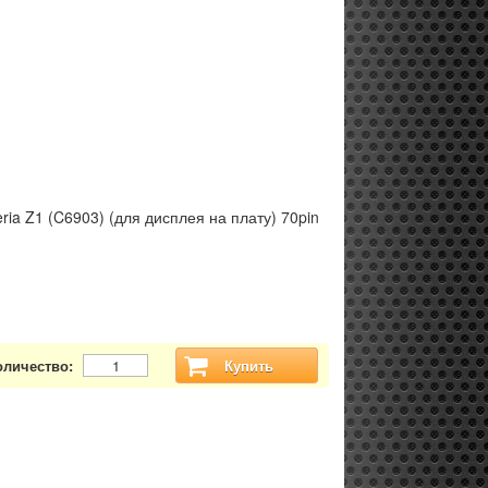
ria Z1 (C6903) (для дисплея на плату) 70pin
оличество:
Купить