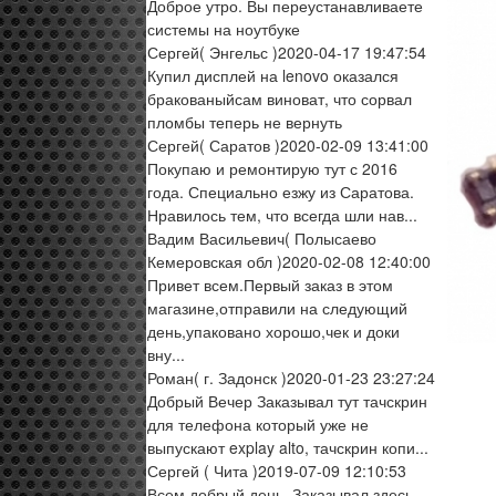
Доброе утро. Вы переустанавливаете
системы на ноутбуке
Сергей
( Энгельс )
2020-04-17 19:47:54
Купил дисплей на lenovo оказался
бракованыйсам виноват, что сорвал
пломбы теперь не вернуть
Сергей
( Саратов )
2020-02-09 13:41:00
Покупаю и ремонтирую тут с 2016
года. Специально езжу из Саратова.
Нравилось тем, что всегда шли нав...
Вадим Васильевич
( Полысаево
Кемеровская обл )
2020-02-08 12:40:00
Привет всем.Первый заказ в этом
магазине,отправили на следующий
день,упаковано хорошо,чек и доки
вну...
Роман
( г. Задонск )
2020-01-23 23:27:24
Добрый Вечер Заказывал тут тачскрин
для телефона который уже не
выпускают explay alto, тачскрин копи...
Сергей
( Чита )
2019-07-09 12:10:53
Всем добрый день. Заказывал здесь