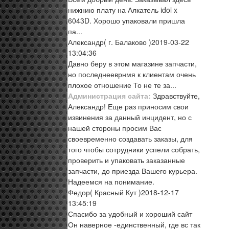
нижнию плату на Алкатель idol x
6043D. Хорошо упаковали пришла
па...
Александр
( г. Балаково )
2019-03-22
13:04:36
Давно беру в этом магазине запчасти,
но последнееврнмя к клиентам очень
плохое отношение То не те за...
Администрация сайта:
Здравствуйте,
Александр! Еще раз приносим свои
извинения за данный инцидент, но с
нашей стороны просим Вас
своевременно создавать заказы, для
того чтобы сотрудники успели собрать,
проверить и упаковать заказанные
запчасти, до приезда Вашего курьера.
Надеемся на понимание.
Федор
( Красный Кут )
2018-12-17
13:45:19
Спасибо за удобный и хороший сайт
Он наверное -единственный, где вс так