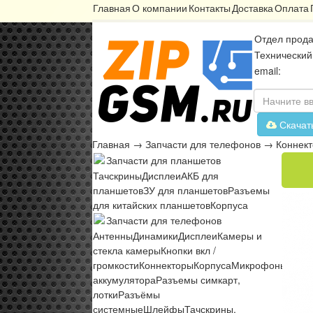
Главная
О компании
Контакты
Доставка
Оплата
Отдел прода
Технический
email:
Скачат
Главная
→
Запчасти для телефонов
→
Коннек
Запчасти для планшетов
Тачскрины
Дисплеи
АКБ для
планшетов
ЗУ для планшетов
Разъемы
для китайских планшетов
Корпуса
Запчасти для телефонов
Антенны
Динамики
Дисплеи
Камеры и
стекла камеры
Кнопки вкл /
громкости
Коннекторы
Корпуса
Микрофоны
Микр
аккумулятора
Разъемы симкарт,
лотки
Разъёмы
системные
Шлейфы
Тачскрины,