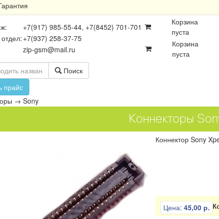
Гарантия
Корзина
ж:
+7(917) 985-55-44, +7(8452) 701-701
пуста
 отдел:
+7(937) 258-37-75
Корзина
zip-gsm@mail.ru
пуста
Поиск
ь прайс
торы
→
Sony
Коннекторы Son
Коннектор Sony Xpe
осхемы
Платы
Разъёмы
К
Цена:
45,00 р.