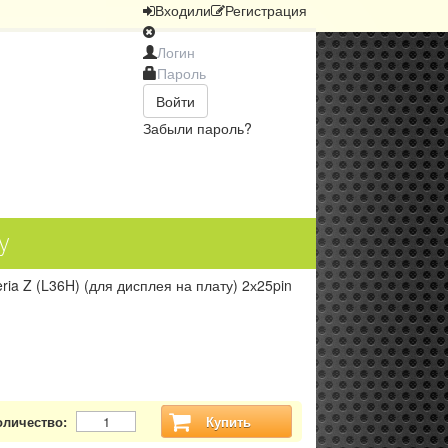
Вход
или
Регистрация
Войти
Забыли пароль?
y
ria Z (L36H) (для дисплея на плату) 2х25pin
оличество:
Купить