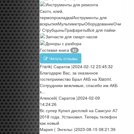
Инструменты для ремонта
Скотч, клей,
термопрокладка
Инструменты для
вскрытия
Мультиметры
Оборудование
Очистите
/ Струбцыны
Трафареты
Всё для пайки
Запчасти для смарт-часов
Доноры с разбора
Гостевая книга
92
Читать отзывы
Frank
( Саратов )
2024-02-12 23:45:32
Благодарю Вас, за оказанное
гостеприимство Брал АКБ на Xiaomi.
Сотрудники вежливые, спасибо им АКБ
к...
Алексей
( Саратов )
2024-02-09
14:24:26
Вс супер Купил дисплей на Самсунг А7
2018 года. Установил. Теперь телефон
как новый
Мария
( Энгельс )
2023-08-15 08:21:39