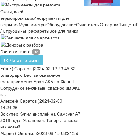
Инструменты для ремонта
Скотч, клей,
термопрокладка
Инструменты для
вскрытия
Мультиметры
Оборудование
Очистители
Отвертки
Пинцеты
/ Струбцыны
Трафареты
Всё для пайки
Запчасти для смарт-часов
Доноры с разбора
Гостевая книга
92
Читать отзывы
Frank
( Саратов )
2024-02-12 23:45:32
Благодарю Вас, за оказанное
гостеприимство Брал АКБ на Xiaomi.
Сотрудники вежливые, спасибо им АКБ
к...
Алексей
( Саратов )
2024-02-09
14:24:26
Вс супер Купил дисплей на Самсунг А7
2018 года. Установил. Теперь телефон
как новый
Мария
( Энгельс )
2023-08-15 08:21:39