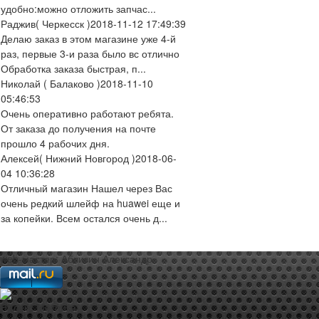
удобно:можно отложить запчас...
Раджив
( Черкесск )
2018-11-12 17:49:39
Делаю заказ в этом магазине уже 4-й
раз, первые 3-и раза было вс отлично
Обработка заказа быстрая, п...
Николай
( Балаково )
2018-11-10
05:46:53
Очень оперативно работают ребята.
От заказа до получения на почте
прошло 4 рабочих дня.
Алексей
( Нижний Новгород )
2018-06-
04 10:36:28
Отличный магазин Нашел через Вас
очень редкий шлейф на huawei еще и
за копейки. Всем остался очень д...
web-мастер:
Аблизин Александр