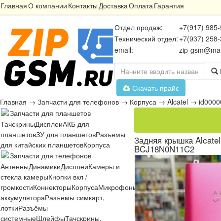
Главная
О компании
Контакты
Доставка
Оплата
Гарантия
Отдел продаж:
+7(917) 985-
Технический отдел:
+7(937) 258-
email:
zip-gsm@mai
Скачать прайс
Главная
→
Запчасти для телефонов
→
Корпуса
→
Alcatel
→
id000
Запчасти для планшетов
Тачскрины
Дисплеи
АКБ для
планшетов
ЗУ для планшетов
Разъемы
Задняя крышка Alcatel
для китайских планшетов
Корпуса
BCJ18N0N11C2
Запчасти для телефонов
Антенны
Динамики
Дисплеи
Камеры и
стекла камеры
Кнопки вкл /
громкости
Коннекторы
Корпуса
Микрофоны
Микросхемы
Платы
Разъё
аккумулятора
Разъемы симкарт,
лотки
Разъёмы
системные
Шлейфы
Тачскрины,