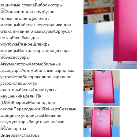
защитные стекла
Вибромоторы
Запчасти для ноутбуков
Блоки питания
Дисплеи /
матрицы
Кабели / переходники для
блока питания
Клавиатуры
Корпуса /
петли
Разъёмы для
ноутбука
Разное
Шлейфы
матрицы
Вентиляторы процессора
Аксессуары
Аккумуляторы
Автомобильные
аксесуары
Автомобильные зарядные
устройства
Беспроводное зарядное
устройство
Блютуз
адаптеры
Чехлы
Гарнитуры /
наушники
Кабели ПК
(USB)
Коврики
Монопод для
селфи
Переходники SIM-карт
Сетевые
зарядные устройства
Внешние
аккумуляторы
Защитные плёнки
Аппараты
Видеорегистраторы