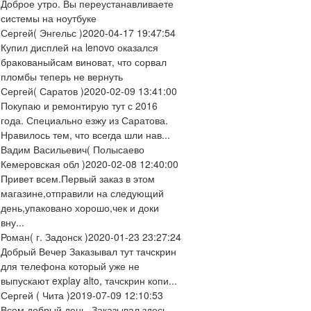
Доброе утро. Вы переустанавливаете
системы на ноутбуке
Сергей
( Энгельс )
2020-04-17 19:47:54
Купил дисплей на lenovo оказался
бракованыйсам виноват, что сорвал
пломбы теперь не вернуть
Сергей
( Саратов )
2020-02-09 13:41:00
Покупаю и ремонтирую тут с 2016
года. Специально езжу из Саратова.
Нравилось тем, что всегда шли нав...
Вадим Васильевич
( Полысаево
Кемеровская обл )
2020-02-08 12:40:00
Привет всем.Первый заказ в этом
магазине,отправили на следующий
день,упаковано хорошо,чек и доки
вну...
Роман
( г. Задонск )
2020-01-23 23:27:24
Добрый Вечер Заказывал тут тачскрин
для телефона который уже не
выпускают explay alto, тачскрин копи...
Сергей
( Чита )
2019-07-09 12:10:53
Всем добрый день. Заказывал здесь