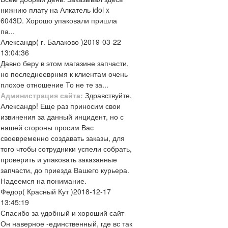
нижнию плату на Алкатель idol x
6043D. Хорошо упаковали пришла
па...
Александр
( г. Балаково )
2019-03-22
13:04:36
Давно беру в этом магазине запчасти,
но последнееврнмя к клиентам очень
плохое отношение То не те за...
Администрация сайта:
Здравствуйте,
Александр! Еще раз приносим свои
извинения за данный инцидент, но с
нашей стороны просим Вас
своевременно создавать заказы, для
того чтобы сотрудники успели собрать,
проверить и упаковать заказанные
запчасти, до приезда Вашего курьера.
Надеемся на понимание.
Федор
( Красный Кут )
2018-12-17
13:45:19
Спасибо за удобный и хороший сайт
Он наверное -единственный, где вс так