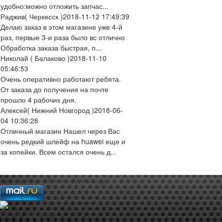
удобно:можно отложить запчас...
Раджив
( Черкесск )
2018-11-12 17:49:39
Делаю заказ в этом магазине уже 4-й
раз, первые 3-и раза было вс отлично
Обработка заказа быстрая, п...
Николай
( Балаково )
2018-11-10
05:46:53
Очень оперативно работают ребята.
От заказа до получения на почте
прошло 4 рабочих дня.
Алексей
( Нижний Новгород )
2018-06-
04 10:36:28
Отличный магазин Нашел через Вас
очень редкий шлейф на huawei еще и
за копейки. Всем остался очень д...
web-мастер:
Аблизин Александр