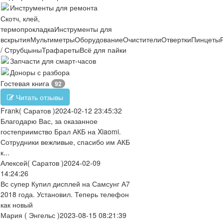
Инструменты для ремонта
Скотч, клей,
термопрокладка
Инструменты для
вскрытия
Мультиметры
Оборудование
Очистители
Отвертки
Пинцеты
/ Струбцыны
Трафареты
Всё для пайки
Запчасти для смарт-часов
Доноры с разбора
Гостевая книга
92
Читать отзывы
Frank
( Саратов )
2024-02-12 23:45:32
Благодарю Вас, за оказанное
гостеприимство Брал АКБ на Xiaomi.
Сотрудники вежливые, спасибо им АКБ
к...
Алексей
( Саратов )
2024-02-09
14:24:26
Вс супер Купил дисплей на Самсунг А7
2018 года. Установил. Теперь телефон
как новый
Мария
( Энгельс )
2023-08-15 08:21:39