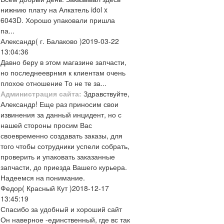
нижнию плату на Алкатель idol x
6043D. Хорошо упаковали пришла
па...
Александр
( г. Балаково )
2019-03-22
13:04:36
Давно беру в этом магазине запчасти,
но последнееврнмя к клиентам очень
плохое отношение То не те за...
Администрация сайта:
Здравствуйте,
Александр! Еще раз приносим свои
извинения за данный инцидент, но с
нашей стороны просим Вас
своевременно создавать заказы, для
того чтобы сотрудники успели собрать,
проверить и упаковать заказанные
запчасти, до приезда Вашего курьера.
Надеемся на понимание.
Федор
( Красный Кут )
2018-12-17
13:45:19
Спасибо за удобный и хороший сайт
Он наверное -единственный, где вс так