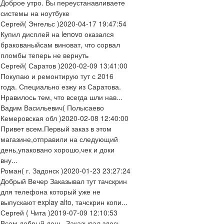
Доброе утро. Вы переустанавливаете
системы на ноутбуке
Сергей
( Энгельс )
2020-04-17 19:47:54
Купил дисплей на lenovo оказался
бракованыйсам виноват, что сорвал
пломбы теперь не вернуть
Сергей
( Саратов )
2020-02-09 13:41:00
Покупаю и ремонтирую тут с 2016
года. Специально езжу из Саратова.
Нравилось тем, что всегда шли нав...
Вадим Васильевич
( Полысаево
Кемеровская обл )
2020-02-08 12:40:00
Привет всем.Первый заказ в этом
магазине,отправили на следующий
день,упаковано хорошо,чек и доки
вну...
Роман
( г. Задонск )
2020-01-23 23:27:24
Добрый Вечер Заказывал тут тачскрин
для телефона который уже не
выпускают explay alto, тачскрин копи...
Сергей
( Чита )
2019-07-09 12:10:53
Всем добрый день. Заказывал здесь