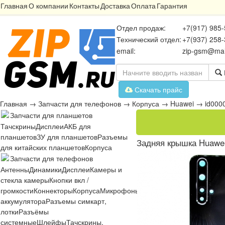
Главная
О компании
Контакты
Доставка
Оплата
Гарантия
Отдел продаж:
+7(917) 985-
Технический отдел:
+7(937) 258-
email:
zip-gsm@mai
Скачать прайс
Главная
→
Запчасти для телефонов
→
Корпуса
→
Huawei
→
id000
Запчасти для планшетов
Тачскрины
Дисплеи
АКБ для
планшетов
ЗУ для планшетов
Разъемы
Задняя крышка Huawei
для китайских планшетов
Корпуса
Запчасти для телефонов
Антенны
Динамики
Дисплеи
Камеры и
стекла камеры
Кнопки вкл /
громкости
Коннекторы
Корпуса
Микрофоны
Микросхемы
Платы
Разъё
аккумулятора
Разъемы симкарт,
лотки
Разъёмы
системные
Шлейфы
Тачскрины,