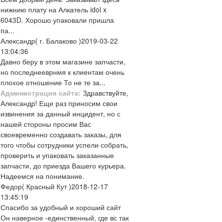
нижнию плату на Алкатель idol x
6043D. Хорошо упаковали пришла
па...
Александр
( г. Балаково )
2019-03-22
13:04:36
Давно беру в этом магазине запчасти,
но последнееврнмя к клиентам очень
плохое отношение То не те за...
Администрация сайта:
Здравствуйте,
Александр! Еще раз приносим свои
извинения за данный инцидент, но с
нашей стороны просим Вас
своевременно создавать заказы, для
того чтобы сотрудники успели собрать,
проверить и упаковать заказанные
запчасти, до приезда Вашего курьера.
Надеемся на понимание.
Федор
( Красный Кут )
2018-12-17
13:45:19
Спасибо за удобный и хороший сайт
Он наверное -единственный, где вс так