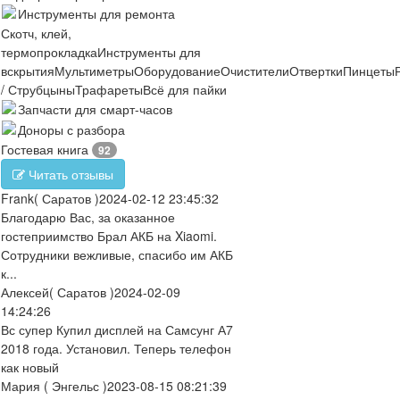
Инструменты для ремонта
Скотч, клей,
термопрокладка
Инструменты для
вскрытия
Мультиметры
Оборудование
Очистители
Отвертки
Пинцеты
/ Струбцыны
Трафареты
Всё для пайки
Запчасти для смарт-часов
Доноры с разбора
Гостевая книга
92
Читать отзывы
Frank
( Саратов )
2024-02-12 23:45:32
Благодарю Вас, за оказанное
гостеприимство Брал АКБ на Xiaomi.
Сотрудники вежливые, спасибо им АКБ
к...
Алексей
( Саратов )
2024-02-09
14:24:26
Вс супер Купил дисплей на Самсунг А7
2018 года. Установил. Теперь телефон
как новый
Мария
( Энгельс )
2023-08-15 08:21:39