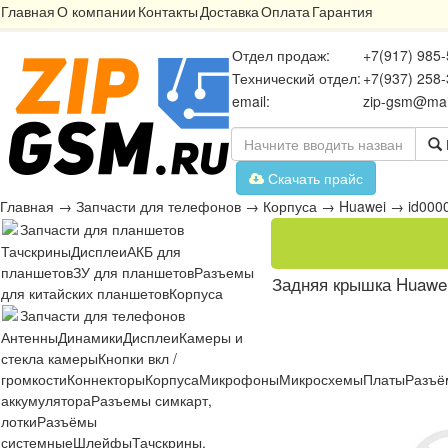
Главная
О компании
Контакты
Доставка
Оплата
Гарантия
Отдел продаж:
+7(917) 985-
Технический отдел:
+7(937) 258-
email:
zip-gsm@mai
Скачать прайс
Главная
→
Запчасти для телефонов
→
Корпуса
→
Huawei
→
id000
Запчасти для планшетов
Тачскрины
Дисплеи
АКБ для
планшетов
ЗУ для планшетов
Разъемы
Задняя крышка Huawei
для китайских планшетов
Корпуса
Запчасти для телефонов
Антенны
Динамики
Дисплеи
Камеры и
стекла камеры
Кнопки вкл /
громкости
Коннекторы
Корпуса
Микрофоны
Микросхемы
Платы
Разъё
аккумулятора
Разъемы симкарт,
лотки
Разъёмы
системные
Шлейфы
Тачскрины,