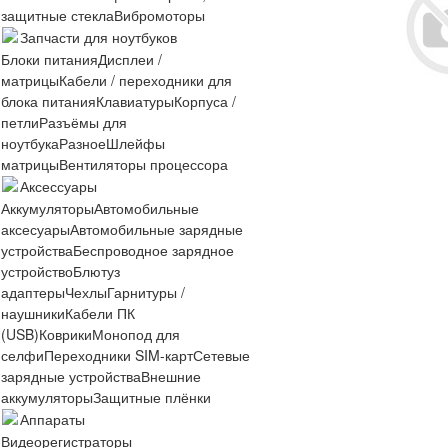
защитные стекла
Вибромоторы
Запчасти для ноутбуков
Блоки питания
Дисплеи /
матрицы
Кабели / переходники для
блока питания
Клавиатуры
Корпуса /
петли
Разъёмы для
ноутбука
Разное
Шлейфы
матрицы
Вентиляторы процессора
Аксессуары
Аккумуляторы
Автомобильные
аксесуары
Автомобильные зарядные
устройства
Беспроводное зарядное
устройство
Блютуз
адаптеры
Чехлы
Гарнитуры /
наушники
Кабели ПК
(USB)
Коврики
Монопод для
селфи
Переходники SIM-карт
Сетевые
зарядные устройства
Внешние
аккумуляторы
Защитные плёнки
Аппараты
Видеорегистраторы