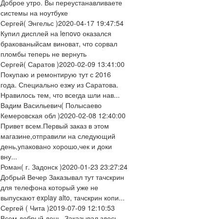
Доброе утро. Вы переустанавливаете
системы на ноутбуке
Сергей
( Энгельс )
2020-04-17 19:47:54
Купил дисплей на lenovo оказался
бракованыйсам виноват, что сорвал
пломбы теперь не вернуть
Сергей
( Саратов )
2020-02-09 13:41:00
Покупаю и ремонтирую тут с 2016
года. Специально езжу из Саратова.
Нравилось тем, что всегда шли нав...
Вадим Васильевич
( Полысаево
Кемеровская обл )
2020-02-08 12:40:00
Привет всем.Первый заказ в этом
магазине,отправили на следующий
день,упаковано хорошо,чек и доки
вну...
Роман
( г. Задонск )
2020-01-23 23:27:24
Добрый Вечер Заказывал тут тачскрин
для телефона который уже не
выпускают explay alto, тачскрин копи...
Сергей
( Чита )
2019-07-09 12:10:53
Всем добрый день. Заказывал здесь