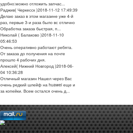
удобно:можно отложить запчас...
Раджив
( Черкесск )
2018-11-12 17:49:39
Делаю заказ в этом магазине уже 4-й
раз, первые 3-и раза было вс отлично
Обработка заказа быстрая, п...
Николай
( Балаково )
2018-11-10
05:46:53
Очень оперативно работают ребята.
От заказа до получения на почте
прошло 4 рабочих дня.
Алексей
( Нижний Новгород )
2018-06-
04 10:36:28
Отличный магазин Нашел через Вас
очень редкий шлейф на huawei еще и
за копейки. Всем остался очень д...
web-мастер:
Аблизин Александр