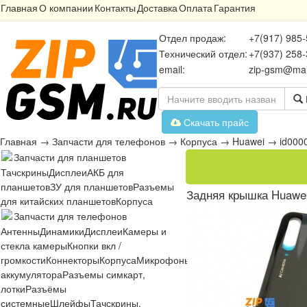
Главная
О компании
Контакты
Доставка
Оплата
Гарантия
Отдел продаж:
+7(917) 985-
Технический отдел:
+7(937) 258-
email:
zip-gsm@mai
Скачать прайс
Главная
→
Запчасти для телефонов
→
Корпуса
→
Huawei
→
id000
Запчасти для планшетов
Тачскрины
Дисплеи
АКБ для
планшетов
ЗУ для планшетов
Разъемы
Задняя крышка Huawei
для китайских планшетов
Корпуса
Запчасти для телефонов
Антенны
Динамики
Дисплеи
Камеры и
стекла камеры
Кнопки вкл /
громкости
Коннекторы
Корпуса
Микрофоны
Микросхемы
Платы
Разъё
аккумулятора
Разъемы симкарт,
лотки
Разъёмы
системные
Шлейфы
Тачскрины,