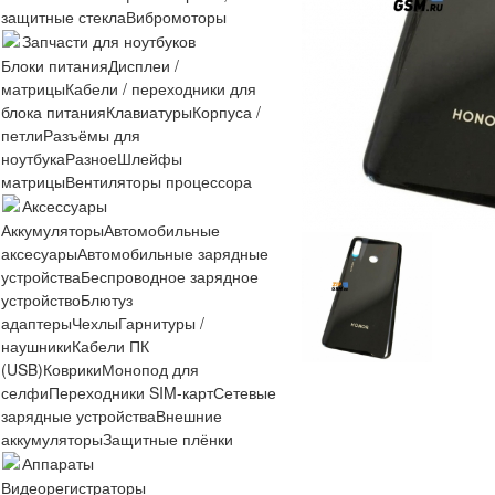
защитные стекла
Вибромоторы
Запчасти для ноутбуков
Блоки питания
Дисплеи /
матрицы
Кабели / переходники для
блока питания
Клавиатуры
Корпуса /
петли
Разъёмы для
ноутбука
Разное
Шлейфы
матрицы
Вентиляторы процессора
Аксессуары
Аккумуляторы
Автомобильные
аксесуары
Автомобильные зарядные
устройства
Беспроводное зарядное
устройство
Блютуз
адаптеры
Чехлы
Гарнитуры /
наушники
Кабели ПК
(USB)
Коврики
Монопод для
селфи
Переходники SIM-карт
Сетевые
зарядные устройства
Внешние
аккумуляторы
Защитные плёнки
Аппараты
Видеорегистраторы