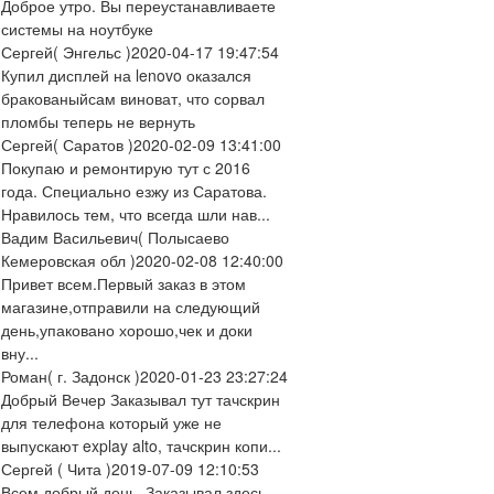
Доброе утро. Вы переустанавливаете
системы на ноутбуке
Сергей
( Энгельс )
2020-04-17 19:47:54
Купил дисплей на lenovo оказался
бракованыйсам виноват, что сорвал
пломбы теперь не вернуть
Сергей
( Саратов )
2020-02-09 13:41:00
Покупаю и ремонтирую тут с 2016
года. Специально езжу из Саратова.
Нравилось тем, что всегда шли нав...
Вадим Васильевич
( Полысаево
Кемеровская обл )
2020-02-08 12:40:00
Привет всем.Первый заказ в этом
магазине,отправили на следующий
день,упаковано хорошо,чек и доки
вну...
Роман
( г. Задонск )
2020-01-23 23:27:24
Добрый Вечер Заказывал тут тачскрин
для телефона который уже не
выпускают explay alto, тачскрин копи...
Сергей
( Чита )
2019-07-09 12:10:53
Всем добрый день. Заказывал здесь