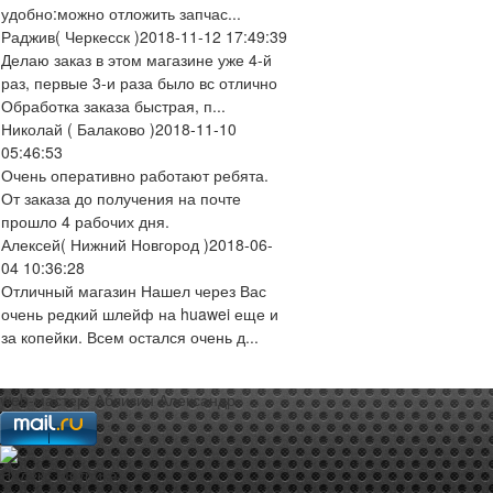
удобно:можно отложить запчас...
Раджив
( Черкесск )
2018-11-12 17:49:39
Делаю заказ в этом магазине уже 4-й
раз, первые 3-и раза было вс отлично
Обработка заказа быстрая, п...
Николай
( Балаково )
2018-11-10
05:46:53
Очень оперативно работают ребята.
От заказа до получения на почте
прошло 4 рабочих дня.
Алексей
( Нижний Новгород )
2018-06-
04 10:36:28
Отличный магазин Нашел через Вас
очень редкий шлейф на huawei еще и
за копейки. Всем остался очень д...
web-мастер:
Аблизин Александр