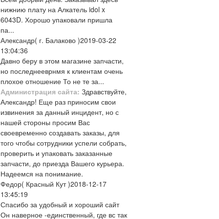
нижнию плату на Алкатель idol x
6043D. Хорошо упаковали пришла
па...
Александр
( г. Балаково )
2019-03-22
13:04:36
Давно беру в этом магазине запчасти,
но последнееврнмя к клиентам очень
плохое отношение То не те за...
Администрация сайта:
Здравствуйте,
Александр! Еще раз приносим свои
извинения за данный инцидент, но с
нашей стороны просим Вас
своевременно создавать заказы, для
того чтобы сотрудники успели собрать,
проверить и упаковать заказанные
запчасти, до приезда Вашего курьера.
Надеемся на понимание.
Федор
( Красный Кут )
2018-12-17
13:45:19
Спасибо за удобный и хороший сайт
Он наверное -единственный, где вс так