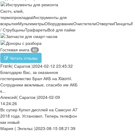
Инструменты для ремонта
Скотч, клей,
термопрокладка
Инструменты для
вскрытия
Мультиметры
Оборудование
Очистители
Отвертки
Пинцеты
/ Струбцыны
Трафареты
Всё для пайки
Запчасти для смарт-часов
Доноры с разбора
Гостевая книга
92
Читать отзывы
Frank
( Саратов )
2024-02-12 23:45:32
Благодарю Вас, за оказанное
гостеприимство Брал АКБ на Xiaomi.
Сотрудники вежливые, спасибо им АКБ
к...
Алексей
( Саратов )
2024-02-09
14:24:26
Вс супер Купил дисплей на Самсунг А7
2018 года. Установил. Теперь телефон
как новый
Мария
( Энгельс )
2023-08-15 08:21:39