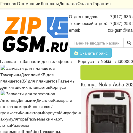
Главная
О компании
Контакты
Доставка
Оплата
Гарантия
Отдел продаж:
+7(917) 985-
Технический отдел:
+7(937) 258-
email:
zip-gsm@mai
Скачать прайс
Главная
→
Запчасти для телефонов
→
Корпуса
→
Nokia
→
id0000
Запчасти для планшетов
Тачскрины
Дисплеи
АКБ для
планшетов
ЗУ для планшетов
Разъемы
Корпус Nokia Asha 20
для китайских планшетов
Корпуса
Запчасти для телефонов
Антенны
Динамики
Дисплеи
Камеры и
стекла камеры
Кнопки вкл /
громкости
Коннекторы
Корпуса
Микрофоны
Микросхемы
Платы
Разъё
аккумулятора
Разъемы симкарт,
лотки
Разъёмы
системные
Шлейфы
Тачскрины,