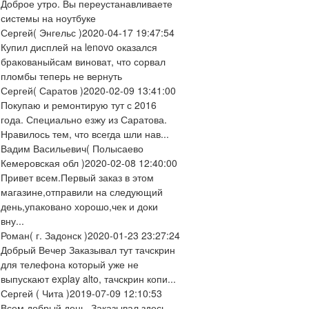
Доброе утро. Вы переустанавливаете
системы на ноутбуке
Сергей
( Энгельс )
2020-04-17 19:47:54
Купил дисплей на lenovo оказался
бракованыйсам виноват, что сорвал
пломбы теперь не вернуть
Сергей
( Саратов )
2020-02-09 13:41:00
Покупаю и ремонтирую тут с 2016
года. Специально езжу из Саратова.
Нравилось тем, что всегда шли нав...
Вадим Васильевич
( Полысаево
Кемеровская обл )
2020-02-08 12:40:00
Привет всем.Первый заказ в этом
магазине,отправили на следующий
день,упаковано хорошо,чек и доки
вну...
Роман
( г. Задонск )
2020-01-23 23:27:24
Добрый Вечер Заказывал тут тачскрин
для телефона который уже не
выпускают explay alto, тачскрин копи...
Сергей
( Чита )
2019-07-09 12:10:53
Всем добрый день. Заказывал здесь