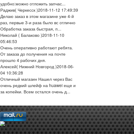
удобно:можно отложить запчас...
Раджив
( Черкесск )
2018-11-12 17:49:39
Делаю заказ в этом магазине уже 4-й
раз, первые 3-и раза было вс отлично
Обработка заказа быстрая, п...
Николай
( Балаково )
2018-11-10
05:46:53
Очень оперативно работают ребята.
От заказа до получения на почте
прошло 4 рабочих дня.
Алексей
( Нижний Новгород )
2018-06-
04 10:36:28
Отличный магазин Нашел через Вас
очень редкий шлейф на huawei еще и
за копейки. Всем остался очень д...
web-мастер:
Аблизин Александр