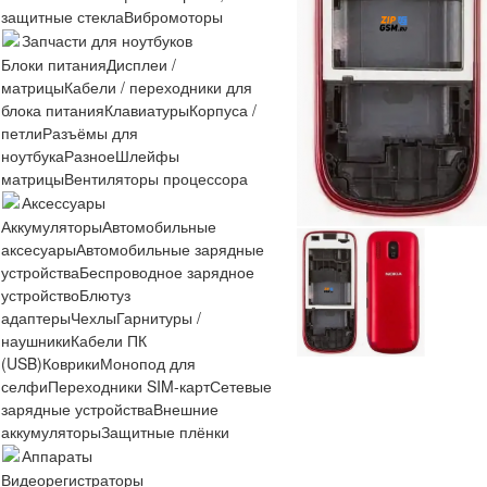
защитные стекла
Вибромоторы
Запчасти для ноутбуков
Блоки питания
Дисплеи /
матрицы
Кабели / переходники для
блока питания
Клавиатуры
Корпуса /
петли
Разъёмы для
ноутбука
Разное
Шлейфы
матрицы
Вентиляторы процессора
Аксессуары
Аккумуляторы
Автомобильные
аксесуары
Автомобильные зарядные
устройства
Беспроводное зарядное
устройство
Блютуз
адаптеры
Чехлы
Гарнитуры /
наушники
Кабели ПК
(USB)
Коврики
Монопод для
селфи
Переходники SIM-карт
Сетевые
зарядные устройства
Внешние
аккумуляторы
Защитные плёнки
Аппараты
Видеорегистраторы