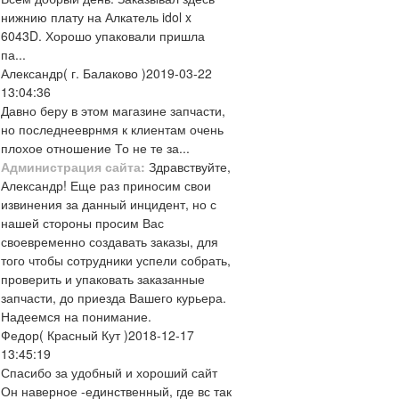
нижнию плату на Алкатель idol x
6043D. Хорошо упаковали пришла
па...
Александр
( г. Балаково )
2019-03-22
13:04:36
Давно беру в этом магазине запчасти,
но последнееврнмя к клиентам очень
плохое отношение То не те за...
Администрация сайта:
Здравствуйте,
Александр! Еще раз приносим свои
извинения за данный инцидент, но с
нашей стороны просим Вас
своевременно создавать заказы, для
того чтобы сотрудники успели собрать,
проверить и упаковать заказанные
запчасти, до приезда Вашего курьера.
Надеемся на понимание.
Федор
( Красный Кут )
2018-12-17
13:45:19
Спасибо за удобный и хороший сайт
Он наверное -единственный, где вс так