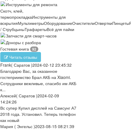
Инструменты для ремонта
Скотч, клей,
термопрокладка
Инструменты для
вскрытия
Мультиметры
Оборудование
Очистители
Отвертки
Пинцеты
/ Струбцыны
Трафареты
Всё для пайки
Запчасти для смарт-часов
Доноры с разбора
Гостевая книга
92
Читать отзывы
Frank
( Саратов )
2024-02-12 23:45:32
Благодарю Вас, за оказанное
гостеприимство Брал АКБ на Xiaomi.
Сотрудники вежливые, спасибо им АКБ
к...
Алексей
( Саратов )
2024-02-09
14:24:26
Вс супер Купил дисплей на Самсунг А7
2018 года. Установил. Теперь телефон
как новый
Мария
( Энгельс )
2023-08-15 08:21:39